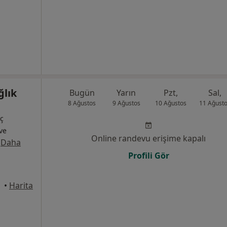
ğlık
Bugün
Yarın
Pzt,
Sal,
8 Ağustos
9 Ağustos
10 Ağustos
11 Ağust
İç
 ve
Online randevu erişime kapalı
·
Daha
Profili Gör
•
Harita