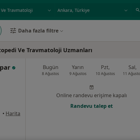
ilgi alanı ve hastalık, isim
örnek: İstanbul
Daha fazla filtre
opedi Ve Travmatoloji Uzmanları
rpar
Bugün
Yarın
Pzt,
Sal,
8 Ağustos
9 Ağustos
10 Ağustos
11 Ağust
Online randevu erişime kapalı
Randevu talep et
•
Harita