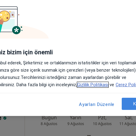
Hakan
Bugün
Yarın
Pzt,
Sal,
8 Ağustos
9 Ağustos
10 Ağustos
11 Ağust
Online randevu erişime kapalı
iniz bizim için önemli
Randevu talep et
abul ederek, Şirketimiz ve ortaklarımızın istatistikler için veri toplam
•
Harita
arınıza göre size içerik sunmak için çerezleri (veya benzer teknolojiler
Gaziler Fizik Tedavi ve Rehabilitasyon Eğitim ve Araştırma Hastanesi
 olursunuz.Tercihlerinizi istediğiniz zaman ayarlardan görebilir ve
lirsiniz. Daha fazla bilgi için inceleyiniz,
Gizlilik Politikası
ve
Çerez Poli
K
Ayarları Düzenle
ge
Bugün
Yarın
Pzt,
Sal,
8 Ağustos
9 Ağustos
10 Ağustos
11 Ağust