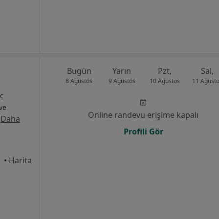
Bugün
Yarın
Pzt,
Sal,
8 Ağustos
9 Ağustos
10 Ağustos
11 Ağust
İç
 ve
Online randevu erişime kapalı
·
Daha
Profili Gör
•
Harita