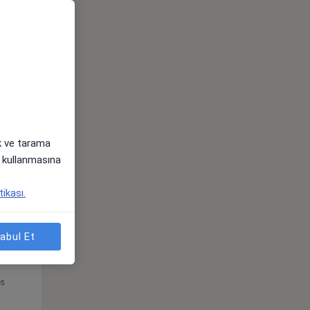
Çar,
Per,
Cum,
os
12 Ağustos
13 Ağustos
14 Ağustos
ak ve tarama
i) kullanmasına
tikası.
abul Et
Çar,
Per,
Cum,
os
12 Ağustos
13 Ağustos
14 Ağustos