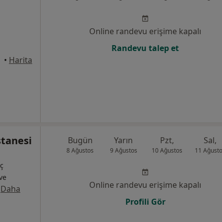
Online randevu erişime kapalı
Randevu talep et
alle
•
Harita
stanesi
Bugün
Yarın
Pzt,
Sal,
8 Ağustos
9 Ağustos
10 Ağustos
11 Ağust
İç
 ve
Online randevu erişime kapalı
·
Daha
Profili Gör