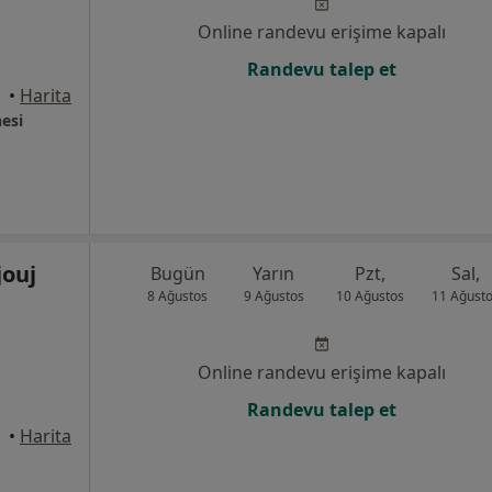
Online randevu erişime kapalı
Randevu talep et
•
Harita
esi
jouj
Bugün
Yarın
Pzt,
Sal,
8 Ağustos
9 Ağustos
10 Ağustos
11 Ağust
Online randevu erişime kapalı
Randevu talep et
alle
•
Harita