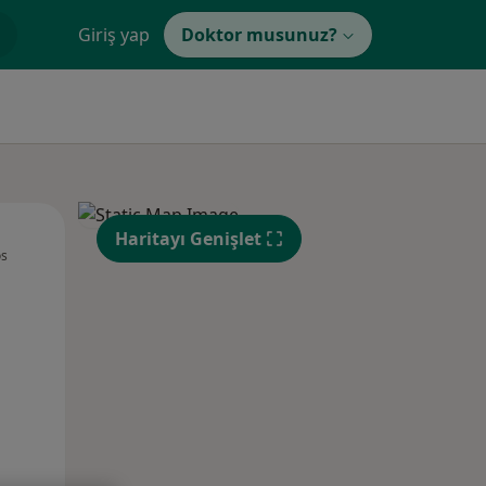
Giriş yap
Doktor musunuz?
Çar,
Per,
Cum,
Haritayı Genişlet
os
12 Ağustos
13 Ağustos
14 Ağustos