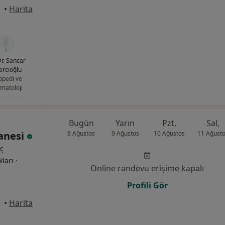
alle
•
Harita
Dr. Sancar
ırcıoğlu
opedi ve
vmatoloji
Bugün
Yarın
Pzt,
Sal,
tanesi
8 Ağustos
9 Ağustos
10 Ağustos
11 Ağust
İç
·
kları
Online randevu erişime kapalı
Profili Gör
•
Harita