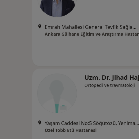
Emrah Mahallesi General Tevfik Sağlam Caddesi, Keçiören, Ankara
Ankara Gülhane Eğitim ve Araştırma Hastan
Uzm. Dr. Jihad Ha
Ortopedi ve travmatoloji
Yaşam Caddesi No:5 Söğütözü, Yenimah
Özel Tobb Etü Hastanesi