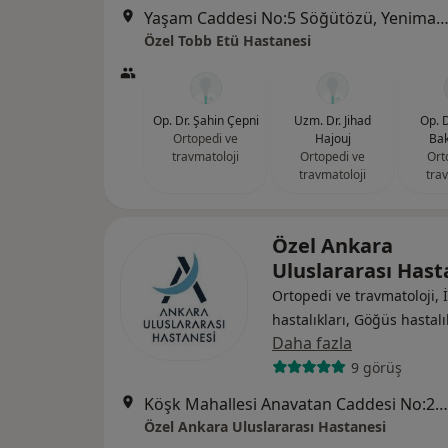
Yaşam Caddesi No:5 Söğütözü, Yenimah
Özel Tobb Etü Hastanesi
Op. Dr. Şahin Çepni
Uzm. Dr. Jihad
Op. 
Ortopedi ve
Hajouj
Bak
travmatoloji
Ortopedi ve
Ort
travmatoloji
tra
Özel Ankara
Uluslararası Has
Ortopedi ve travmatoloji, 
hastalıkları, Göğüs hastalı
Daha fazla
9 görüş
Köşk Mahallesi Anavatan Caddesi No:22, Keçiören
Özel Ankara Uluslararası Hastanesi