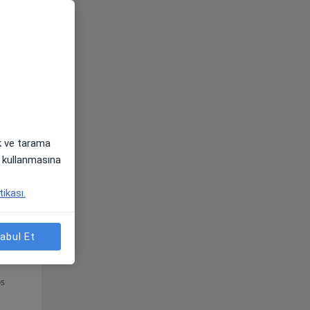
Per,
Cum,
Cmt,
os
13 Ağustos
14 Ağustos
15 Ağustos
ak ve tarama
i) kullanmasına
tikası.
abul Et
Per,
Cum,
Cmt,
os
13 Ağustos
14 Ağustos
15 Ağustos