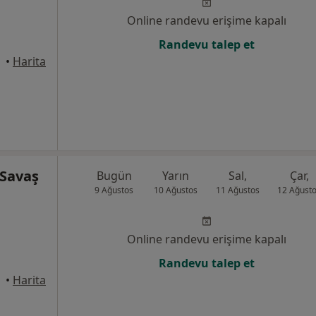
Online randevu erişime kapalı
Randevu talep et
alle
•
Harita
 Savaş
Bugün
Yarın
Sal,
Çar,
9 Ağustos
10 Ağustos
11 Ağustos
12 Ağust
Online randevu erişime kapalı
Randevu talep et
alle
•
Harita