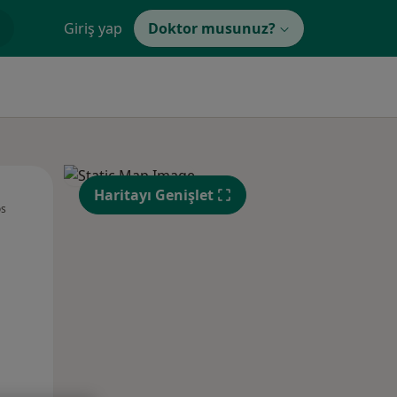
Giriş yap
Doktor musunuz?
Per,
Cum,
Cmt,
Haritayı Genişlet
os
13 Ağustos
14 Ağustos
15 Ağustos