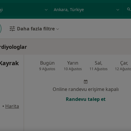
ilgi alanı ve hastalık, isim
örnek: İstanbul
Daha fazla filtre
diyologlar
Kayrak
Bugün
Yarın
Sal,
Çar,
9 Ağustos
10 Ağustos
11 Ağustos
12 Ağust
Online randevu erişime kapalı
Randevu talep et
•
Harita