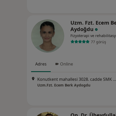
Uzm. Fzt. Ecem B
Aydoğdu
Fizyoterapi ve rehabilitas
77 görüş
Adres
Online
Konutkent mahallesi 3028. cadde SMK Tower kat 4 daire 21, A
Uzm.Fzt. Ecem Berk Aydogdu
Op. Dr. Übeydull