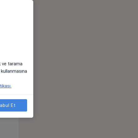
ak ve tarama
i) kullanmasına
tikası.
Sal,
Çar,
Per,
os
11 Ağustos
12 Ağustos
13 Ağustos
abul Et