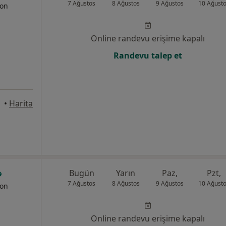
7 Ağustos
8 Ağustos
9 Ağustos
10 Ağust
yon
Online randevu erişime kapalı
Randevu talep et
•
Harita
Bugün
Yarın
Paz,
Pzt,
7 Ağustos
8 Ağustos
9 Ağustos
10 Ağust
yon
Online randevu erişime kapalı