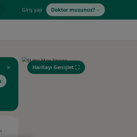
Giriş yap
Doktor musunuz?
Haritayı Genişlet
n
Sal,
Çar,
Per,
os
11 Ağustos
12 Ağustos
13 Ağustos