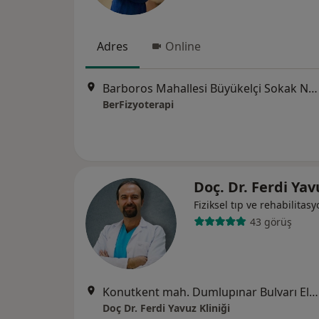
Adres
Online
Barboros Mahallesi Büyükelçi Sokak No: 20/1 Çankaya/Ankara, Ankara
BerFizyoterapi
Doç. Dr. Ferdi Ya
Fiziksel tıp ve rehabilitas
43 görüş
Konutkent mah. Dumlupınar Bulvarı Elya Center Tower Kat:4 Çayyolu, Ankara
Doç Dr. Ferdi Yavuz Kliniği