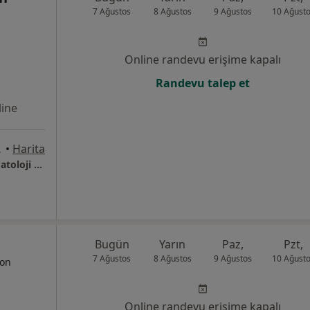
7 Ağustos
8 Ağustos
9 Ağustos
10 Ağust
Online randevu erişime kapalı
Randevu talep et
ine
, Ankara
•
Harita
Op Dr Übeydullah Sevgili Ortopedi ve Travmatoloji Muayenehanesi
Bugün
Yarın
Paz,
Pzt,
7 Ağustos
8 Ağustos
9 Ağustos
10 Ağust
yon
Online randevu erişime kapalı