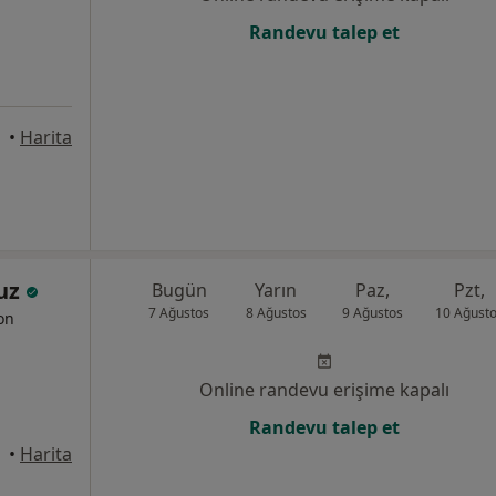
Randevu talep et
•
Harita
vuz
Bugün
Yarın
Paz,
Pzt,
7 Ağustos
8 Ağustos
9 Ağustos
10 Ağust
yon
Online randevu erişime kapalı
Randevu talep et
•
Harita