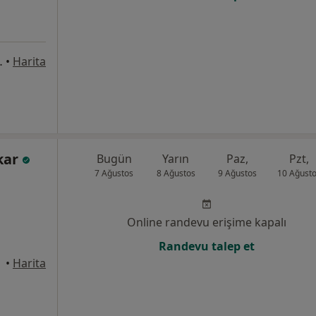
lok kat 7 no 61, Ankara
•
Harita
kar
Bugün
Yarın
Paz,
Pzt,
7 Ağustos
8 Ağustos
9 Ağustos
10 Ağust
Online randevu erişime kapalı
Randevu talep et
•
Harita