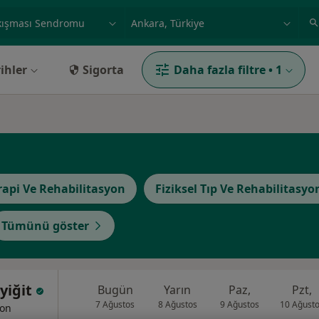
ilgi alanı ve hastalık, isim
örnek: İstanbul
ihler
Sigorta
Daha fazla filtre
•
1
rapi Ve Rehabilitasyon
Fiziksel Tıp Ve Rehabilitasyo
Tümünü göster
yiğit
Bugün
Yarın
Paz,
Pzt,
7 Ağustos
8 Ağustos
9 Ağustos
10 Ağust
yon