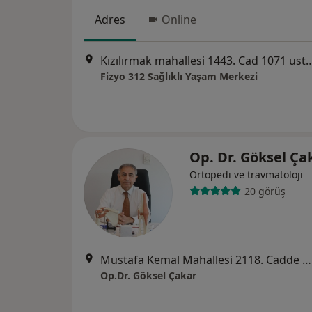
Adres
Online
Kızılırmak mahallesi 1443. Cad 1071 usta plaza B b
Fizyo 312 Sağlıklı Yaşam Merkezi
Op. Dr. Göksel Ça
Ortopedi ve travmatoloji
20 görüş
Mustafa Kemal Mahallesi 2118. Cadde No:4/B Maidan B Blok No:74, Ankara
Op.Dr. Göksel Çakar