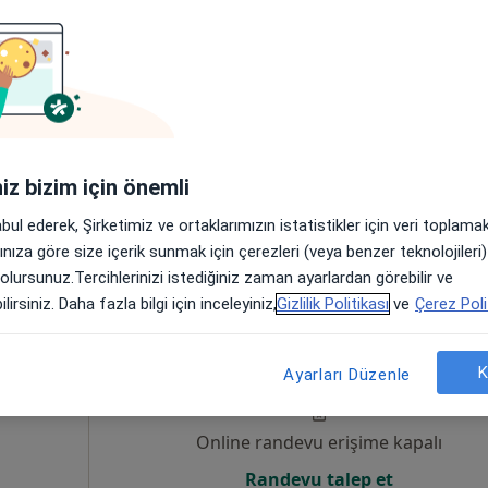
Online randevu erişime kapalı
Randevu talep et
iniz bizim için önemli
•
Harita
Fzt. H. Hüseyin Babayiğit Özel Sağlık Meslek Hizmet Birimi
abul ederek, Şirketimiz ve ortaklarımızın istatistikler için veri toplam
arınıza göre size içerik sunmak için çerezleri (veya benzer teknolojiler
 olursunuz.Tercihlerinizi istediğiniz zaman ayarlardan görebilir ve
lirsiniz. Daha fazla bilgi için inceleyiniz,
Gizlilik Politikası
ve
Çerez Poli
m
Bugün
Yarın
Paz,
Pzt,
7 Ağustos
8 Ağustos
9 Ağustos
10 Ağust
yon
K
Ayarları Düzenle
Online randevu erişime kapalı
Randevu talep et