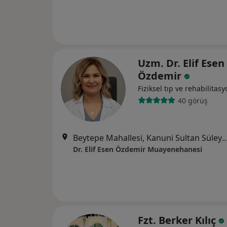
Uzm. Dr. Elif Esen
Özdemir
Fiziksel tıp ve rehabilitas
40 görüş
Beytepe Mahallesi, Kanuni Sultan Süleyman Bulvarı, 5345 Sokak Vitrin Beytepe Plaza,
Dr. Elif Esen Özdemir Muayenehanesi
Fzt. Berker Kılıç