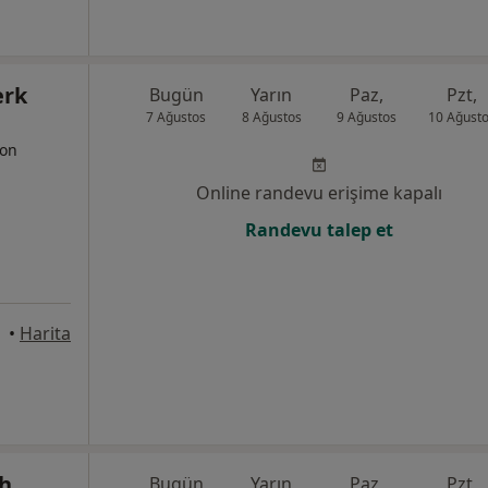
erk
Bugün
Yarın
Paz,
Pzt,
7 Ağustos
8 Ağustos
9 Ağustos
10 Ağust
yon
Online randevu erişime kapalı
Randevu talep et
nkara
•
Harita
ah
Bugün
Yarın
Paz,
Pzt,