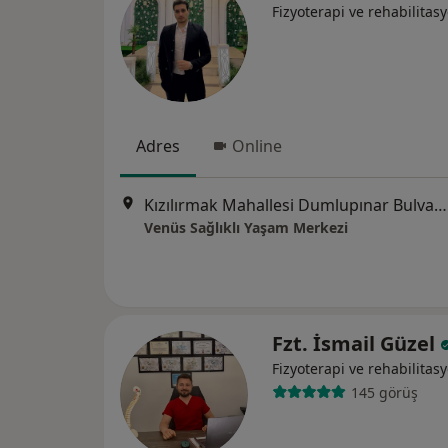
Fizyoterapi ve rehabilitas
Adres
Online
Kızılırmak Mahallesi Dumlupınar Bulvarı Yda Center A2 Blok 7. Kat 251, Ankara
Venüs Sağlıklı Yaşam Merkezi
Fzt. İsmail Güzel
Fizyoterapi ve rehabilitas
145 görüş