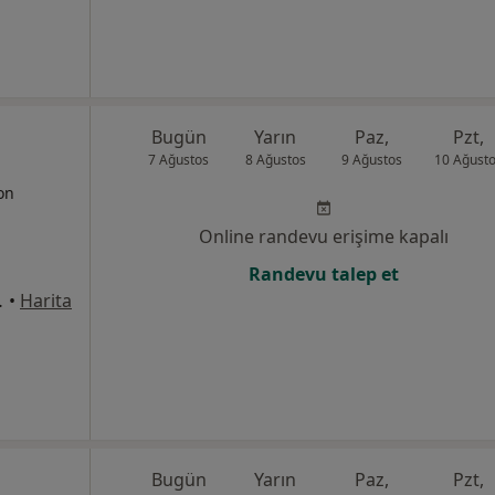
Bugün
Yarın
Paz,
Pzt,
7 Ağustos
8 Ağustos
9 Ağustos
10 Ağust
yon
Online randevu erişime kapalı
Randevu talep et
 Kat:2, Daire:28, Çankaya
•
Harita
Bugün
Yarın
Paz,
Pzt,