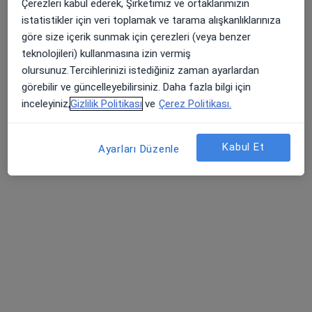
Çerezleri kabul ederek, Şirketimiz ve ortaklarımızın
Op. Dr. Sümeyye Betül Gül
istatistikler için veri toplamak ve tarama alışkanlıklarınıza
Kadın hastalıkları ve doğum
göre size içerik sunmak için çerezleri (veya benzer
1 görüş
teknolojileri) kullanmasına izin vermiş
olursunuz.Tercihlerinizi istediğiniz zaman ayarlardan
Birlik Mah. Bahçeler Cad. No: 5 (Esenler Kültür Merkezi Karşısı), Esenler
•
Harita
görebilir ve güncelleyebilirsiniz. Daha fazla bilgi için
Esenler Medipol Üniversitesi Hastanesi
inceleyiniz,
Gizlilik Politikası
ve
Çerez Politikası.
Bu uzman ilgili adres için online danışmanlık/takvim sunmuyor.
Randevu talep et
Kabul Et
Ayarları Düzenle
Op. Dr. Şehruz Soysal