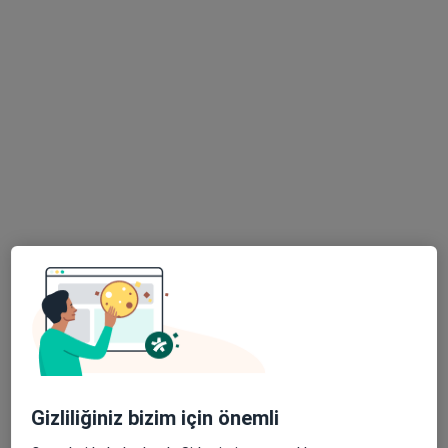
Medicana Çamlıca Hastanesi
Op. Dr. Bahar Besen
Op. Dr. Sevde
Özkan
Çetinkaya
Kadın hastalıkları ve
Kadın hastalıkları ve
doğum
doğum
Bu kurumda online uygunluğu bulunan bir doktor veya uzman bulunamadı
Profili Gör
Gizliliğiniz bizim için önemli