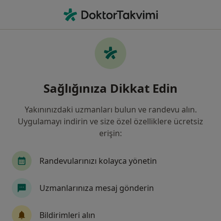
An
Kadın Hastalıkları Ve Doğum • Istanbul
Filters
Sigorta:
Emaa Sigorta
İstanbul bölgesinde Emaa Sigorta kabul
Sağlığınıza Dikkat Edin
eden Kadın Hastalıkları Ve Doğum
Uzmanları
Yakınınızdaki uzmanları bulun ve randevu alın.
Uygulamayı indirin ve size özel özelliklere ücretsiz
erişin:
Randevularınızı kolayca yönetin
Uzmanlarınıza mesaj gönderin
Prof. Dr. Ayşe Parlakgümüş
Bildirimleri alın
Kadın hastalıkları ve doğum