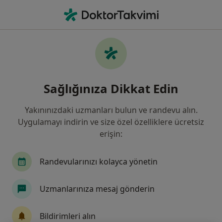
An
Kardiyoloji • Şanlıurfa Edessa
Filters
Sigorta:
Mapfre Sigorta
Şanlıurfa bölgesinde Mapfre Sigorta kabul
Sağlığınıza Dikkat Edin
eden Kardiyologlar
Yakınınızdaki uzmanları bulun ve randevu alın.
Uygulamayı indirin ve size özel özelliklere ücretsiz
erişin:
Randevularınızı kolayca yönetin
Uzmanlarınıza mesaj gönderin
Doç. Dr. Yusuf Sezen
Kardiyoloji
Bildirimleri alın