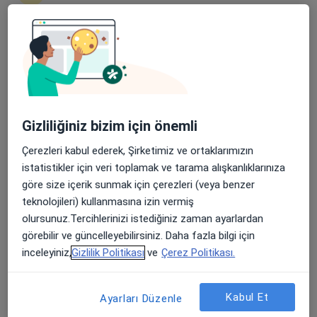
Şenevler Mahallesi 6129. Sokak No:2C Karaköprü, Şanlıurfa
•
Harita
Özel Metrolife Hastanesi
Bu uzman ilgili adres için online danışmanlık/takvim sunmuyor.
Apple Store’da 4,6 ve Play Store’da 4,7 ortalama puan
Randevu talep et
Gizliliğiniz bizim için önemli
Çerezleri kabul ederek, Şirketimiz ve ortaklarımızın
istatistikler için veri toplamak ve tarama alışkanlıklarınıza
göre size içerik sunmak için çerezleri (veya benzer
teknolojileri) kullanmasına izin vermiş
olursunuz.Tercihlerinizi istediğiniz zaman ayarlardan
Özel Metrolife Hastanesi
görebilir ve güncelleyebilirsiniz. Daha fazla bilgi için
·
Daha fazla
Kardiyoloji, İç hastalıkları, Nöroloji
inceleyiniz,
Gizlilik Politikası
ve
Çerez Politikası.
404 görüş
Şenevler Mahallesi 6129. Sokak No:2C Karaköprü, Şanlıurfa
•
Harita
Kabul Et
Ayarları Düzenle
Özel Metrolife Hastanesi