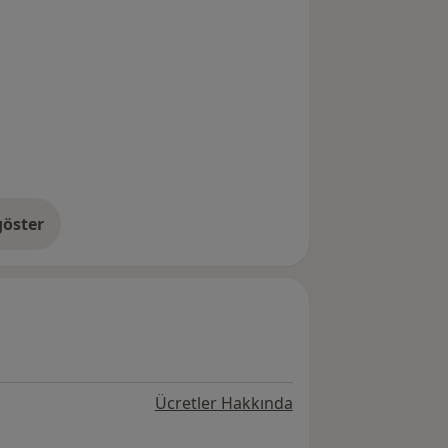
öster
neyim hakkında
Ücretler Hakkında