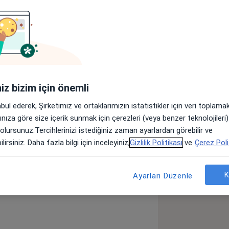
Adresler
Görüşler (4)
lar
iniz bizim için önemli
rahi branşında
abul ederek, Şirketimiz ve ortaklarımızın istatistikler için veri toplam
arınıza göre size içerik sunmak için çerezleri (veya benzer teknolojiler
 olursunuz.Tercihlerinizi istediğiniz zaman ayarlardan görebilir ve
Mide Hastalıkları
Fıtık
lirsiniz. Daha fazla bilgi için inceleyiniz,
Gizlilik Politikası
ve
Çerez Poli
K
Ayarları Düzenle