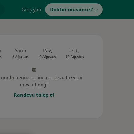
Giriş yap
Doktor musunuz?
n
Yarın
Paz,
Pzt,
Sal,
Çar,
s
8 Ağustos
9 Ağustos
10 Ağustos
11 Ağustos
12 Ağus
rumda henüz online randevu takvimi
mevcut değil
Randevu talep et