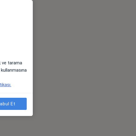
ak ve tarama
i) kullanmasına
tikası.
abul Et