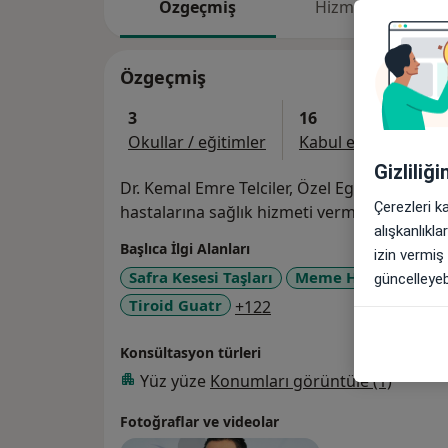
Özgeçmiş
Hizmetler
Özgeçmiş
3
16
Okullar / eğitimler
Kabul edilen sigorta
Gizliliğ
Dr. Kemal Emre Telciler, Özel Egeumut Hastanesi'nde Genel Cer
Çerezleri k
hastalarına sağlık hizmeti vermektedir.
alışkanlıkl
Başlıca İlgi Alanları
izin vermiş
Safra Kesesi Taşları
Meme Hastalıkları
güncelleyebi
a11y_sr_more_diseases
Tiroid Guatr
+122
Konsültasyon türleri
Yüz yüze
Konumları görüntüle (1)
Fotoğraflar ve videolar