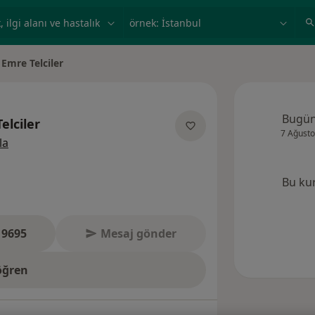
ilgi alanı ve hastalık, isim
örnek: İstanbul
Emre Telciler
ir
Bugü
elciler
7 Ağusto
uzmanliklar hakkinda
la
Bu ku
 9695
Mesaj gönder
öğren