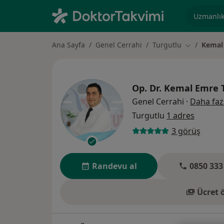
Uzmanlık, 
Ana Sayfa
Genel Cerrahi
Turgutlu
Kemal 
Şehir değişt
Op. Dr.
Kemal Emre T
Genel Cerrahi
·
Daha faz
Turgutlu
1 adres
3 görüş
Randevu al
0850 333
Ücret 