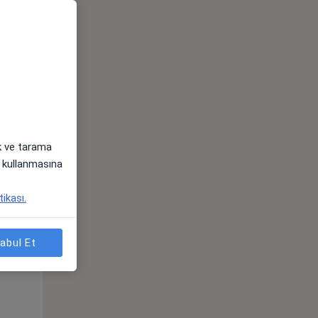
ak ve tarama
i) kullanmasına
Sal,
Çar,
Per,
tikası.
os
11 Ağustos
12 Ağustos
13 Ağustos
abul Et