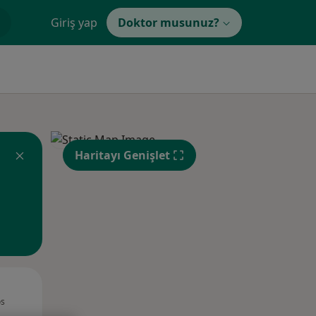
Giriş yap
Doktor musunuz?
Haritayı Genişlet
Sal,
Çar,
Per,
os
11 Ağustos
12 Ağustos
13 Ağustos