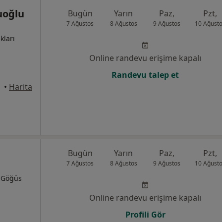
cuoğlu
Bugün
Yarın
Paz,
Pzt,
7 Ağustos
8 Ağustos
9 Ağustos
10 Ağust
kları
Online randevu erişime kapalı
Randevu talep et
•
Harita
Bugün
Yarın
Paz,
Pzt,
7 Ağustos
8 Ağustos
9 Ağustos
10 Ağust
, Göğüs
Online randevu erişime kapalı
Profili Gör