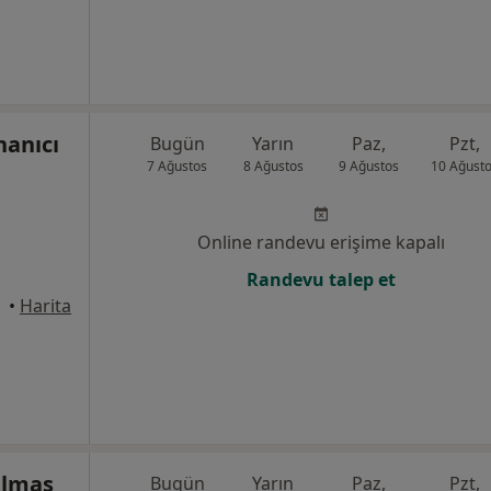
nanıcı
Bugün
Yarın
Paz,
Pzt,
7 Ağustos
8 Ağustos
9 Ağustos
10 Ağust
Online randevu erişime kapalı
Randevu talep et
•
Harita
Elmas
Bugün
Yarın
Paz,
Pzt,