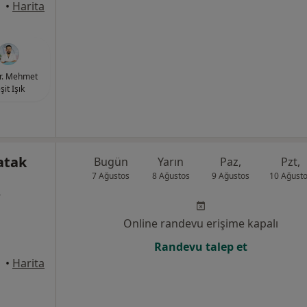
•
Harita
r. Mehmet
şit Işık
atak
Bugün
Yarın
Paz,
Pzt,
7 Ağustos
8 Ağustos
9 Ağustos
10 Ağust
r
Online randevu erişime kapalı
Randevu talep et
•
Harita