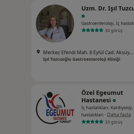
Uzm. Dr. Işıl Tuz
Gastroenteroloji, İç hastalı
30 görüş
Merkez Efendi Mah. 8 Eylül Cad. Aksüyek Sitesi No: 177/2, Manisa
Işıl Tuzcuoğlu Gastroenteroloji Kliniği
Özel Egeumut
Hastanesi
İç hastalıkları, Kardiyoloji
·
Daha fazla
hastalıkları
33 görüş