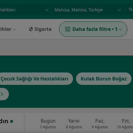
ilgi alanı ve hastalık, isim
örnek: İstanbul
ihler
Sigorta
Daha fazla filtre
•
1
Çocuk Sağlığı Ve Hastalıkları
Kulak Burun Boğaz
ydın
Bugün
Yarın
Paz,
Pzt,
7 Ağustos
8 Ağustos
9 Ağustos
10 Ağust
i