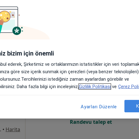
Online randevu erişime kapalı
Randevu talep et
ı No: 10, Manisa
•
Harita
iniz bizim için önemli
abul ederek, Şirketimiz ve ortaklarımızın istatistikler için veri toplam
arınıza göre size içerik sunmak için çerezleri (veya benzer teknolojiler
 olursunuz.Tercihlerinizi istediğiniz zaman ayarlardan görebilir ve
velek
Bugün
Yarın
Paz,
Pzt,
lirsiniz. Daha fazla bilgi için inceleyiniz,
Gizlilik Politikası
ve
Çerez Poli
7 Ağustos
8 Ağustos
9 Ağustos
10 Ağust
K
Ayarları Düzenle
Online randevu erişime kapalı
Randevu talep et
ak No:15, Manisa
•
Harita