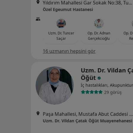
Yıldırım Mahallesi Gar Sokak No:38, Turgutlu
Özel Egeumut Hastanesi
Uzm. Dr. Tuncer
Op. Dr. Adnan
Op. D
Saçar
Gerçekcioğlu
Re
16 uzmanın hepsini gör
Uzm. Dr. Vildan Ç
Öğüt
İç hastalıkları, Akupunktu
29 görüş
Paşa Mahallesi, Mustafa Abut Caddesi Vefa Bey Apartmanı No:64/2, Manisa
Uzm. Dr. Vildan Çatak Öğüt Muayenehanesi