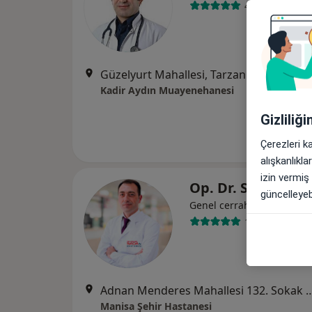
41 görüş
Güzelyurt Mahallesi, Tarzan Bulvar
Kadir Aydın Muayenehanesi
Gizliliğ
Çerezleri k
alışkanlıkl
izin vermiş
Op. Dr. Serdar Ci
güncelleyebi
Genel cerrahi
17 görüş
Adnan Menderes Mahallesi 132. Sok
Manisa Şehir Hastanesi