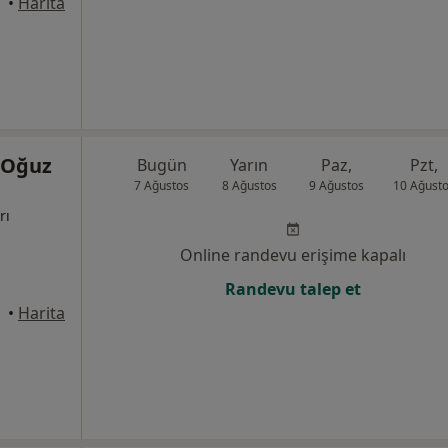
•
Harita
 Oğuz
Bugün
Yarın
Paz,
Pzt,
7 Ağustos
8 Ağustos
9 Ağustos
10 Ağust
rı
Online randevu erişime kapalı
Randevu talep et
•
Harita