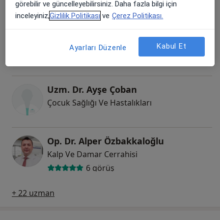
görebilir ve güncelleyebilirsiniz. Daha fazla bilgi için
inceleyiniz,
Gizlilik Politikası
ve
Çerez Politikası.
Op. Dr. Bülent Bozyiğit
Beyin Ve Sinir Cerrahisi
Kabul Et
Ayarları Düzenle
26 görüş
Uzm. Dr. Ayşe Çoban
Çocuk Sağlığı Ve Hastalıkları
Op. Dr. Alper Özbakkaloğlu
Kalp Ve Damar Cerrahisi
6 görüş
+ 22 uzman