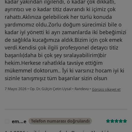
kadar yakından ilgilendi, o kadar çok dikkatli,
ayrıntıcı ve o kadar titiz davrandı ki içimiz çok
rahattı.Aklınıza gelebilicek her türlü konuda
yardımcımız oldu.Zorlu doğum sürecimizi bile o
kadar iyi yönetti ki ayrı zamanlarda iki bebeğimizi
de sağlıkla kucağımıza aldık.Bizim için çok emek
verdi.Kendisi çok ilgili profesyonel detaycı titiz
başarılı(daha bi çok şey sıralayabilirim)bir
hekim.Herkese rahatlıkla tavsiye ettiğim
mükemmel doktorum.. İyi ki varsınız hocam iyi ki
sizinle tanışmışız tüm başarılar sizin olsun
kullanıcının görüşüne gör
7 Mayıs 2026
•
Op. Dr. Gülçin Çetin Uysal
•
Randevu
•
Görüşü şikayet et
em...e
Telefon numarası doğrulandı
E