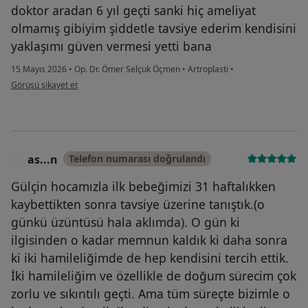
doktor aradan 6 yıl geçti sanki hiç ameliyat
olmamış gibiyim şiddetle tavsiye ederim kendisini
yaklaşımı güven vermesi yetti bana
15 Mayıs 2026
•
Op. Dr. Ömer Selçuk Öçmen
•
Artroplasti
•
kullanıcının görüşüne göre ce...l
Görüşü şikayet et
as...n
Telefon numarası doğrulandı
A
Gülçin hocamızla ilk bebeğimizi 31 haftalıkken
kaybettikten sonra tavsiye üzerine tanıştık.(o
günkü üzüntüsü hala aklımda). O gün ki
ilgisinden o kadar memnun kaldık ki daha sonra
ki iki hamileliğimde de hep kendisini tercih ettik.
İki hamileliğim ve özellikle de doğum sürecim çok
zorlu ve sıkıntılı geçti. Ama tüm süreçte bizimle o