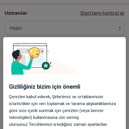
Uzmanlar
Sigortamı kontrol et
Hepsi
Op. Dr. Ömer Selçuk Öçmen
Ortopedi Ve Travmatoloji
42 görüş
Randevu kaydet
Gizliliğiniz bizim için önemli
Çerezleri kabul ederek, Şirketimiz ve ortaklarımızın
Prof. Dr. Devrim Akseki
istatistikler için veri toplamak ve tarama alışkanlıklarınıza
Ortopedi Ve Travmatoloji
göre size içerik sunmak için çerezleri (veya benzer
23 görüş
teknolojileri) kullanmasına izin vermiş
olursunuz.Tercihlerinizi istediğiniz zaman ayarlardan
Randevu kaydet