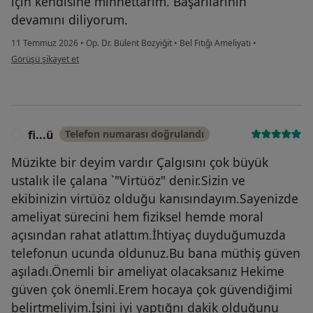
için kendisine minnettarım. Başarılarının
devamını diliyorum.
11 Temmuz 2026
•
Op. Dr. Bülent Bozyiğit
•
Bel Fıtığı Ameliyatı
•
kullanıcının görüşüne göre m....k
Görüşü şikayet et
fi...ü
Telefon numarası doğrulandı
F
Müzikte bir deyim vardır Çalgısını çok büyük
ustalık ile çalana `"Virtüöz" denir.Sizin ve
ekibinizin virtüöz olduğu kanısındayım.Sayenizde
ameliyat sürecini hem fiziksel hemde moral
açısından rahat atlattım.İhtiyaç duyduğumuzda
telefonun ucunda oldunuz.Bu bana müthiş güven
aşıladı.Önemli bir ameliyat olacaksanız Hekime
güven çok önemli.Erem hocaya çok güvendiğimi
belirtmeliyim.İşini iyi yaptığnı dakik olduğunu