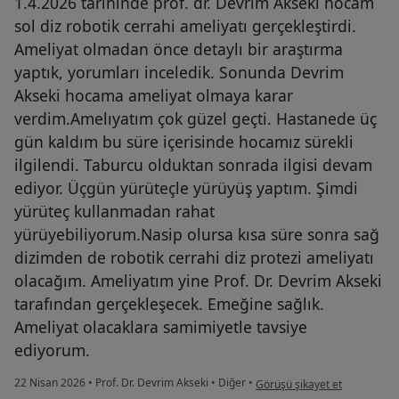
1.4.2026 tarihinde prof. dr. Devrim Akseki hocam
sol diz robotik cerrahi ameliyatı gerçekleştirdi.
Ameliyat olmadan önce detaylı bir araştırma
yaptık, yorumları inceledik. Sonunda Devrim
Akseki hocama ameliyat olmaya karar
verdim.Amelıyatım çok güzel geçti. Hastanede üç
gün kaldım bu süre içerisinde hocamız sürekli
ilgilendi. Taburcu olduktan sonrada ilgisi devam
ediyor. Üçgün yürüteçle yürüyüş yaptım. Şimdi
yürüteç kullanmadan rahat
yürüyebiliyorum.Nasip olursa kısa süre sonra sağ
dizimden de robotik cerrahi diz protezi ameliyatı
olacağım. Ameliyatım yine Prof. Dr. Devrim Akseki
tarafından gerçekleşecek. Emeğine sağlık.
Ameliyat olacaklara samimiyetle tavsiye
ediyorum.
kullanıcının görüşüne göre em
22 Nisan 2026
•
Prof. Dr. Devrim Akseki
•
Diğer
•
Görüşü şikayet et