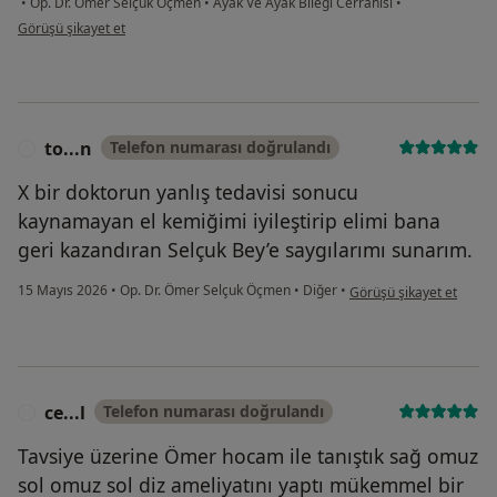
•
Op. Dr. Ömer Selçuk Öçmen
•
Ayak Ve Ayak Bileği Cerrahisi
•
kullanıcının görüşüne göre bu...n
Görüşü şikayet et
to...n
Telefon numarası doğrulandı
T
X bir doktorun yanlış tedavisi sonucu
kaynamayan el kemiğimi iyileştirip elimi bana
geri kazandıran Selçuk Bey’e saygılarımı sunarım.
kullanıcının görüşüne gö
15 Mayıs 2026
•
Op. Dr. Ömer Selçuk Öçmen
•
Diğer
•
Görüşü şikayet et
ce...l
Telefon numarası doğrulandı
C
Tavsiye üzerine Ömer hocam ile tanıştık sağ omuz
sol omuz sol diz ameliyatını yaptı mükemmel bir