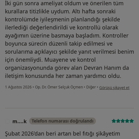
İki gün sonra ameliyat oldum ve önerilen tüm
kurallara titizlikle uydum. Altı hafta sonraki
kontrolümde iyileşmenin planlandığı şekilde
ilerlediği değerlendirildi ve kontrollü olarak
ayağımın üzerine basmaya başladım. Kontroller
boyunca sürecin düzenli takip edilmesi ve
sorularıma açıklayıcı şekilde yanıt verilmesi benim
için önemliydi. Muayene ve kontrol
organizasyonunda görev alan Devran Hanım da
iletişim konusunda her zaman yardımcı oldu.
kullanıcının görüşüne gö
1 Ağustos 2026
•
Op. Dr. Ömer Selçuk Öçmen
•
Diğer
•
Görüşü şikayet et
m....k
Telefon numarası doğrulandı
M
Şubat 2026’dan beri artan bel fıtığı şikâyetim