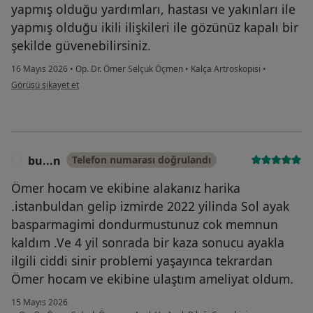
yapmış olduğu yardımları, hastası ve yakınları ile
yapmış olduğu ikili ilişkileri ile gözünüz kapalı bir
şekilde güvenebilirsiniz.
16 Mayıs 2026
•
Op. Dr. Ömer Selçuk Öçmen
•
Kalça Artroskopisi
•
kullanıcının görüşüne göre m....
Görüşü şikayet et
bu...n
Telefon numarası doğrulandı
B
Ömer hocam ve ekibine alakanız harika
.istanbuldan gelip izmirde 2022 yilinda Sol ayak
basparmagimi dondurmustunuz cok memnun
kaldım .Ve 4 yil sonrada bir kaza sonucu ayakla
ilgili ciddi sinir problemi yaşayınca tekrardan
Ömer hocam ve ekibine ulaştım ameliyat oldum.
15 Mayıs 2026