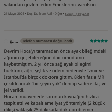
yakından gözlemledim.Emekleriniz varolsun
kullanıcının görüşüne göre fi...ü
21 Mayıs 2026
•
Doç. Dr. Erem Asil
•
Diğer
•
Görüşü şikayet et
ş.....
Telefon numarası doğrulandı
Ş
Devrim Hoca’yı tanımadan önce ayak bileğimdeki
ağrının geçebileceğine dair umudumu
kaybetmiştim. 2 yıl önce sağ ayak bileğimi
burktum; ağrı, şişlik ve ödem nedeniyle İzmir ve
İstanbul’da birçok doktora gittim. 8’den fazla MR
çekildi ancak “bir şeyin yok” denilip sadece ilaç ve
jel verildi.
Hocam muayenede sorunun kaynağını hızlıca
tespit etti ve kapalı ameliyat yöntemiyle (2 küçük
dikiş) yaklaşık 25 dakikada doku problemimi