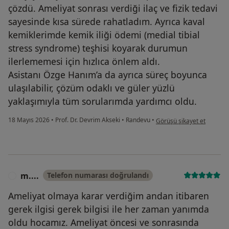
çözdü. Ameliyat sonrası verdiği ilaç ve fizik tedavi
sayesinde kısa sürede rahatladım. Ayrıca kaval
kemiklerimde kemik iliği ödemi (medial tibial
stress syndrome) teşhisi koyarak durumun
ilerlememesi için hızlıca önlem aldı.
Asistanı Özge Hanım’a da ayrıca süreç boyunca
ulaşılabilir, çözüm odaklı ve güler yüzlü
yaklaşımıyla tüm sorularımda yardımcı oldu.
kullanıcının görüşüne göre 
18 Mayıs 2026
•
Prof. Dr. Devrim Akseki
•
Randevu
•
Görüşü şikayet et
m....
Telefon numarası doğrulandı
M
Ameliyat olmaya karar verdiğim andan itibaren
gerek ilgisi gerek bilgisi ile her zaman yanımda
oldu hocamız. Ameliyat öncesi ve sonrasında