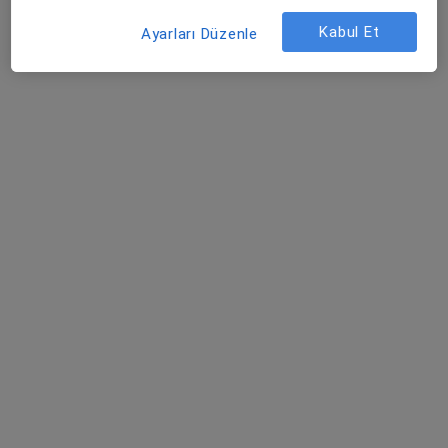
Kabul Et
Karaelbistan Kasabası Elbistan, Kahramanmaraş
•
Harita
Ayarları Düzenle
Elbistan Devlet Hastanesi
Bu kurumda online uygunluğu bulunan bir doktor veya uzman bulunamadı
Profili Gör
Kahramanmaraş Mega Park Hospital
·
Daha fazla
Kulak burun boğaz, İç hastalıkları, Kardiyoloji
30 görüş
Yavuz Selim Mah. 73045 Nolu Sok No : 32/A, Kahramanmaraş
•
Harita