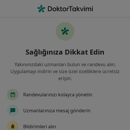
An
Kulak Burun Boğaz • Kahramanmaraş, Kahramanmaraş
Filters
Sigorta:
Magdeburger Sigorta
Kahramanmaraş bölgesinde Magdeburger
Sağlığınıza Dikkat Edin
Sigorta kabul eden Kulak Burun Boğaz
Doktorları
Yakınınızdaki uzmanları bulun ve randevu alın.
Uygulamayı indirin ve size özel özelliklere ücretsiz
erişin:
Randevularınızı kolayca yönetin
Uzmanlarınıza mesaj gönderin
HG Hospital
Bildirimleri alın
Kulak burun boğaz, İç hastalıkları, Endokrinoloji ve