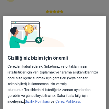
·
Daha fazla
metabolizma hastalıkları
86 görüş
Üngüt, Prof. Dr. Necmettin Erbakan Blv, No:209, Onikişubat, Kahramanmaraş
•
Harita
Apple Store’da 4,6 ve Play Store’da 4,7 ortalama puan
HG Hospital
Bu kurumda online uygunluğu bulunan bir doktor veya uzman bulunamadı
Profili Gör
Gizliliğiniz bizim için önemli
Çerezleri kabul ederek, Şirketimiz ve ortaklarımızın
istatistikler için veri toplamak ve tarama alışkanlıklarınıza
göre size içerik sunmak için çerezleri (veya benzer
teknolojileri) kullanmasına izin vermiş
olursunuz.Tercihlerinizi istediğiniz zaman ayarlardan
görebilir ve güncelleyebilirsiniz. Daha fazla bilgi için
Elbistan Devlet Hastanesi
inceleyiniz,
Gizlilik Politikası
ve
Çerez Politikası.
·
Daha fazla
Kulak burun boğaz, İç hastalıkları, Kardiyoloji
3 görüş