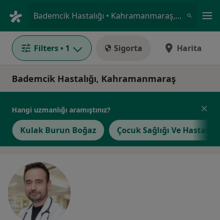
An
Bademcik Hastalığı • Kahramanmaraş, Kahramanmaraş
Filters
• 1
Sigorta
Harita
Bademcik Hastalığı, Kahramanmaraş
Hangi uzmanlığı aramıştınız?
Kulak Burun Boğaz
Çocuk Sağlığı Ve Hastalıkl