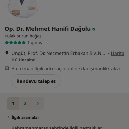
Op. Dr. Mehmet Hanifi Dağolu
Kulak burun boğaz
1 görüş
Üngüt, Prof. Dr. Necmettin Erbakan Blv, No:209, Onikişubat, Kahramanmaraş
•
Harita
HG Hospital
Bu uzman ilgili adres için online danışmanlık/takvim sunmuyor.
Randevu talep et
1
2
İlgili aramalar
Kahramanmaraş şehrinde ilgili hastalıklar