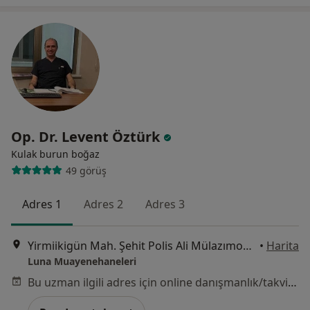
Op. Dr. Levent Öztürk
Kulak burun boğaz
49 görüş
Adres 1
Adres 2
Adres 3
Yirmiikigün Mah. Şehit Polis Ali Mülazımoğlu Cad. Nişantaşı Konutları No:66/A Onikişubat, Kahramanmaraş, Kahramanmaraş
•
Harita
Luna Muayenehaneleri
Bu uzman ilgili adres için online danışmanlık/takvim sunmuyor.