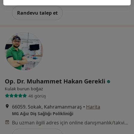
Randevu talep et
Op. Dr. Muhammet Hakan Gerekli
Kulak burun boğaz
46 görüş
66059. Sokak, Kahramanmaraş
•
Harita
MG Ağız Diş Sağlığı Polikliniği
Bu uzman ilgili adres için online danışmanlık/takvim sunmuyor.