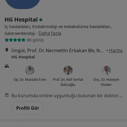
HG Hospital
İç hastalıkları, Endokrinoloji ve metabolizma hastalıkları,
·
Daha fazla
Gastroenteroloji
86 görüş
Üngüt, Prof. Dr. Necmettin Erbakan Blv, No:209, Onikişubat, Kahramanmaraş
•
Harita
HG Hospital
Op. Dr. Mustafa Eren
Prof. Dr. Akif Serhat
Doç. Dr. Hüseyin
Balcıoğlu
Yönder
Bu kurumda online uygunluğu bulunan bir doktor veya uzman bulunamadı
Profili Gör