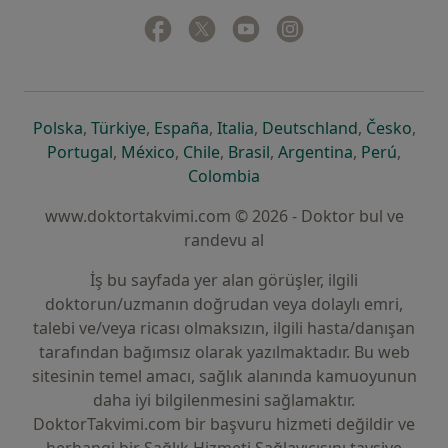
Facebook
yeni bir sekmede açılır
Twitter
yeni bir sekmede açılır
Youtube
yeni bir sekmede açılır
Instagram
yeni bir sekmede aç
yeni bir sekmede açılır
yeni bir sekmede açılır
yeni bir sekmede açılır
yeni bir sekmede açılır
yeni bir sek
yeni 
Polska
,
Türkiye
,
España
,
Italia
,
Deutschland
,
Česko
,
yeni bir sekmede açılır
yeni bir sekmede açılır
yeni bir sekmede açılır
yeni bir sekmede açılır
yeni bir sekm
yeni bi
Portugal
,
México
,
Chile
,
Brasil
,
Argentina
,
Perú
,
yeni bir sekmede açılır
Colombia
www.doktortakvimi.com © 2026 - Doktor bul ve
randevu al
İş bu sayfada yer alan görüşler, ilgili
doktorun/uzmanın doğrudan veya dolaylı emri,
talebi ve/veya ricası olmaksızın, ilgili hasta/danışan
tarafından bağımsız olarak yazılmaktadır. Bu web
sitesinin temel amacı, sağlık alanında kamuoyunun
daha iyi bilgilenmesini sağlamaktır.
DoktorTakvimi.com bir başvuru hizmeti değildir ve