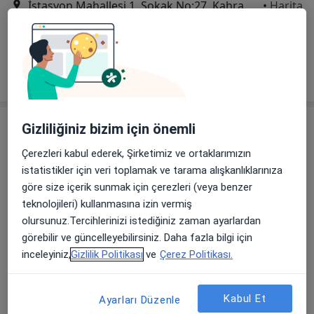
İstasyon Mahallesi 1. Sokak No:27, Kahramanmaraş
•
Harita
Özel Sular Akademi Hastanesi
Bu uzman ilgili adres için online danışmanlık/takvim sunmuyor.
Randevu talep et
Gizliliğiniz bizim için önemli
Çerezleri kabul ederek, Şirketimiz ve ortaklarımızın
istatistikler için veri toplamak ve tarama alışkanlıklarınıza
göre size içerik sunmak için çerezleri (veya benzer
teknolojileri) kullanmasına izin vermiş
olursunuz.Tercihlerinizi istediğiniz zaman ayarlardan
Uzm. Dr. Faruk Atlı
görebilir ve güncelleyebilirsiniz. Daha fazla bilgi için
Kulak burun boğaz
inceleyiniz,
Gizlilik Politikası
ve
Çerez Politikası.
İstasyon Mahallesi 1. Sokak No:27, Kahramanmaraş
•
Harita
Özel Sular Akademi Hastanesi
Kabul Et
Ayarları Düzenle
Bu uzman ilgili adres için online danışmanlık/takvim sunmuyor.