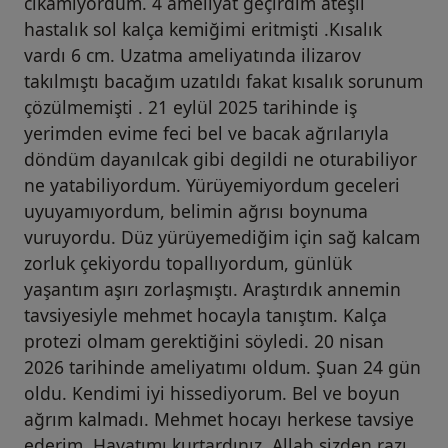
cıkamıyordum. 4 ameliyat geçirdim ateşli
hastalık sol kalça kemiğimi eritmişti .Kısalık
vardı 6 cm. Uzatma ameliyatında ilizarov
takılmıştı bacağım uzatıldı fakat kısalık sorunum
çözülmemişti . 21 eylül 2025 tarihinde iş
yerimden evime feci bel ve bacak ağrılarıyla
döndüm dayanılcak gibi degildi ne oturabiliyor
ne yatabiliyordum. Yürüyemiyordum geceleri
uyuyamıyordum, belimin ağrısı boynuma
vuruyordu. Düz yürüyemediğim için sağ kalcam
zorluk çekiyordu topallıyordum, günlük
yaşantım aşırı zorlaşmıştı. Araştırdık annemin
tavsiyesiyle mehmet hocayla tanıştım. Kalça
protezi olmam gerektiğini söyledi. 20 nisan
2026 tarihinde ameliyatımı oldum. Şuan 24 gün
oldu. Kendimi iyi hissediyorum. Bel ve boyun
ağrım kalmadı. Mehmet hocayı herkese tavsiye
ederim. Hayatımı kurtardınız. Allah sizden razı