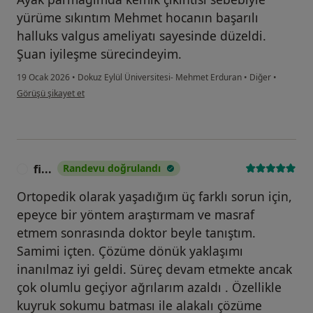
yürüme sıkıntım Mehmet hocanın başarılı
halluks valgus ameliyatı sayesinde düzeldi.
Şuan iyileşme sürecindeyim.
19 Ocak 2026
•
Dokuz Eylül Üniversitesi- Mehmet Erduran
•
Diğer
•
kullanıcının görüşüne göre c....r
Görüşü şikayet et
fi...
Randevu doğrulandı
F
Ortopedik olarak yaşadığım üç farklı sorun için,
epeyce bir yöntem araştırmam ve masraf
etmem sonrasında doktor beyle tanıştım.
Samimi içten. Çözüme dönük yaklaşımı
inanılmaz iyi geldi. Süreç devam etmekte ancak
çok olumlu geçiyor ağrılarım azaldı . Özellikle
kuyruk sokumu batması ile alakalı çözüme