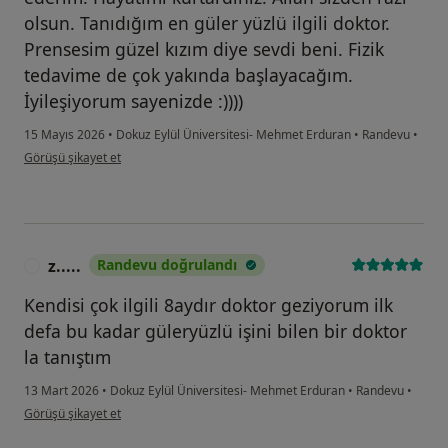
olsun. Tanıdığım en güler yüzlü ilgili doktor.
Prensesim güzel kızım diye sevdi beni. Fizik
tedavime de çok yakında başlayacağım.
İyileşiyorum sayenizde :))))
15 Mayıs 2026
•
Dokuz Eylül Üniversitesi- Mehmet Erduran
•
Randevu
•
kullanıcının görüşüne göre be...n
Görüşü şikayet et
z.....
Randevu doğrulandı
Z
Kendisi çok ilgili 8aydır doktor geziyorum ilk
defa bu kadar güleryüzlü işini bilen bir doktor
la tanıştım
13 Mart 2026
•
Dokuz Eylül Üniversitesi- Mehmet Erduran
•
Randevu
•
kullanıcının görüşüne göre z.....
Görüşü şikayet et