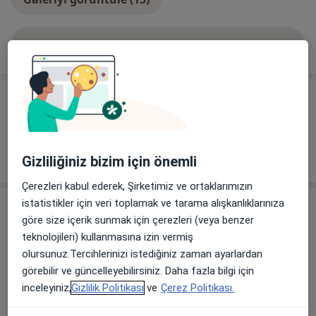
Tümünü göster
deneyim hakkında
Hizmetler
Diğer Hizmetler
Randevu
Gizliliğiniz bizim için önemli
Çerezleri kabul ederek, Şirketimiz ve ortaklarımızın
istatistikler için veri toplamak ve tarama alışkanlıklarınıza
Adres
göre size içerik sunmak için çerezleri (veya benzer
teknolojileri) kullanmasına izin vermiş
Dokuz Eylül Üniversitesi- Mehmet Erduran
olursunuz.Tercihlerinizi istediğiniz zaman ayarlardan
konak,
İzmir
görebilir ve güncelleyebilirsiniz. Daha fazla bilgi için
inceleyiniz,
Gizlilik Politikası
ve
Çerez Politikası.
Haritayı büyüt
yeni bir sekmede açılır