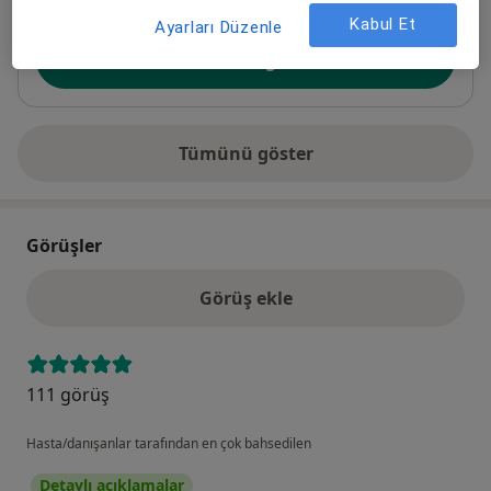
Kabul Et
Ayarları Düzenle
Uygunluk
Takvimi göster
Tümünü göster
adres hakkında
Görüşler
Görüş ekle
111 görüş
Hasta/danışanlar tarafından en çok bahsedilen
Detaylı açıklamalar