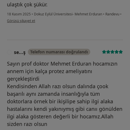
ulaştık çok şükür.
18 Kasım 2025
•
Dokuz Eylül Üniversitesi- Mehmet Erduran
•
Randevu
•
kullanıcının görüşüne göre fi...
Görüşü şikayet et
se...ş
Telefon numarası doğrulandı
S
Sayın prof doktor Mehmet Erduran hocamızın
annem için kalça protez ameliyatını
gerçekleştirdi
Kendisinden Allah razı olsun dalında çook
başarılı aynı zamanda insanlığıyla tüm
doktorlara örnek bir ikişilipe sahip ilgi alaka
hastalarını kendi yakınıymış gibi canıı gönülden
ilgi alaka gösteren değerli bir hocamız.Allah
sizden razı olsun