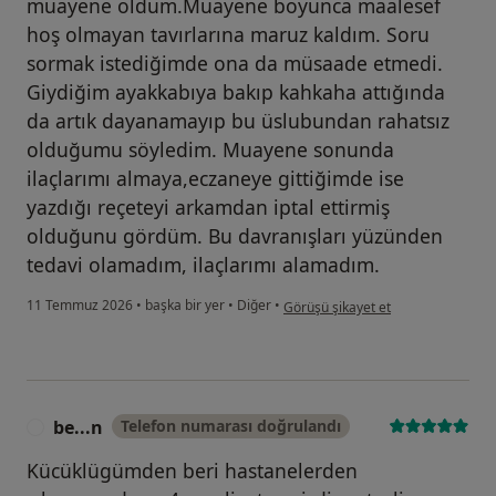
muayene oldum.Muayene boyunca maalesef
hoş olmayan tavırlarına maruz kaldım. Soru
sormak istediğimde ona da müsaade etmedi.
Giydiğim ayakkabıya bakıp kahkaha attığında
da artık dayanamayıp bu üslubundan rahatsız
olduğumu söyledim. Muayene sonunda
ilaçlarımı almaya,eczaneye gittiğimde ise
yazdığı reçeteyi arkamdan iptal ettirmiş
olduğunu gördüm. Bu davranışları yüzünden
tedavi olamadım, ilaçlarımı alamadım.
kullanıcının görüşüne göre ei...ç
11 Temmuz 2026
•
başka bir yer
•
Diğer
•
Görüşü şikayet et
be...n
Telefon numarası doğrulandı
B
Kücüklügümden beri hastanelerden