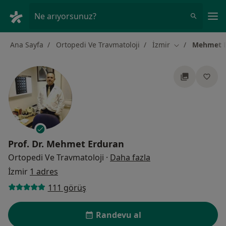
An
Ne arıyorsunuz?
Ana Sayfa
Ortopedi Ve Travmatoloji
İzmir
Mehmet E
Şehir değiştir
Prof. Dr.
Mehmet Erduran
uzmanliklar hakkin
Ortopedi Ve Travmatoloji
·
Daha fazla
İzmir
1 adres
111 görüş
Randevu al