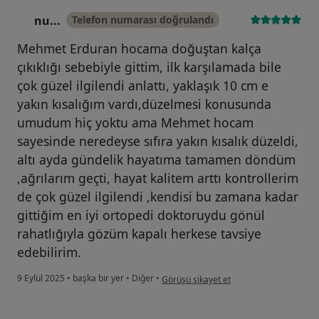
nu...
Telefon numarası doğrulandı
N
Mehmet Erduran hocama doğuştan kalça
çıkıklığı sebebiyle gittim, ilk karşılamada bile
çok güzel ilgilendi anlattı, yaklaşık 10 cm e
yakın kısalığım vardı,düzelmesi konusunda
umudum hiç yoktu ama Mehmet hocam
sayesinde neredeyse sıfıra yakın kısalık düzeldi,
altı ayda gündelik hayatıma tamamen döndüm
,ağrılarım geçti, hayat kalitem arttı kontrollerim
de çok güzel ilgilendi ,kendisi bu zamana kadar
gittiğim en iyi ortopedi doktoruydu gönül
rahatlığıyla gözüm kapalı herkese tavsiye
edebilirim.
kullanıcının görüşüne göre nu...
9 Eylül 2025
•
başka bir yer
•
Diğer
•
Görüşü şikayet et