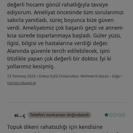
değerli hocamı gönül rahatlığıyla tavsiye
ediyorum. Ameliyat öncesinde tüm sorularımızı
sabırla yanıtladı, süreç boyunca bize güven
verdi. Ameliyatımız çok başarılı geçti ve annem
kısa sürede toparlanmaya başladı. Güler yüzü,
ilgisi, bilgisi ve hastalarına verdiği değer.
Alanında güvenle tercih edilebilecek, işini
titizlikle yapan çok değerli bir doktor. İyi ki
yollarımız kesişmiş.
23 Temmuz 2026
•
Dokuz Eylül Üniversitesi- Mehmet Erduran
•
Diğer
•
kullanıcının görüşüne göre fe...r
Görüşü şikayet et
ei...ç
Telefon numarası doğrulandı
E
Topuk dikeni rahatsızlığı için kendisine