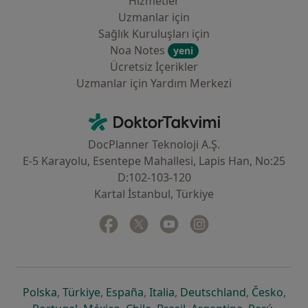
Hizmetler
Uzmanlar için
Sağlık Kuruluşları için
Noa Notes
yeni
Ücretsiz İçerikler
Uzmanlar için Yardım Merkezi
İletişim
DoktorTakvimi - Ana Sayfa
DocPlanner Teknoloji A.Ş.
E-5 Karayolu, Esentepe Mahallesi, Lapis Han, No:25
D:102-103-120
Kartal İstanbul, Türkiye
Facebook
yeni bir sekmede açılır
Twitter
yeni bir sekmede açılır
Youtube
yeni bir sekmede açılır
Instagram
yeni bir sekmede aç
yeni bir sekmede açılır
yeni bir sekmede açılır
yeni bir sekmede açılır
yeni bir sekmede açılır
yeni bir sek
yeni 
Polska
,
Türkiye
,
España
,
Italia
,
Deutschland
,
Česko
,