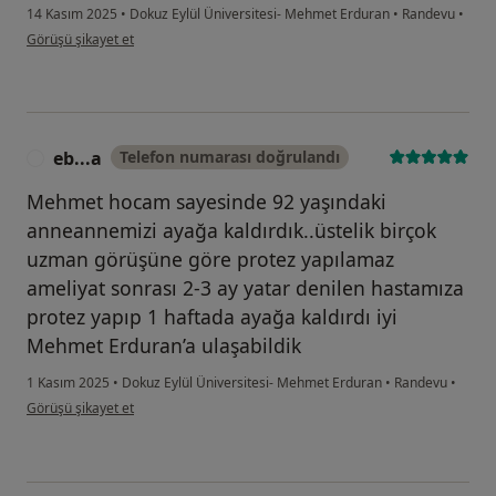
14 Kasım 2025
•
Dokuz Eylül Üniversitesi- Mehmet Erduran
•
Randevu
•
kullanıcının görüşüne göre se...ş
Görüşü şikayet et
eb...a
Telefon numarası doğrulandı
E
Mehmet hocam sayesinde 92 yaşındaki
anneannemizi ayağa kaldırdık..üstelik birçok
uzman görüşüne göre protez yapılamaz
ameliyat sonrası 2-3 ay yatar denilen hastamıza
protez yapıp 1 haftada ayağa kaldırdı iyi
Mehmet Erduran’a ulaşabildik
1 Kasım 2025
•
Dokuz Eylül Üniversitesi- Mehmet Erduran
•
Randevu
•
kullanıcının görüşüne göre eb...a
Görüşü şikayet et