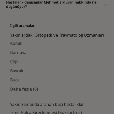
Hastalar / danışanlar Mehmet Erduran hakkında ne
düşünüyor?
İlgili aramalar
Yakınlardaki Ortopedi Ve Travmatoloji Uzmanları
Konak
Bornova
Çiğli
Bayraklı
Buca
Daha fazla (8)
Kategoride daha fazlası: Yakınlardaki Ortop
Yakın zamanda aranan bazı hastalıklar
İzmir Kalça Kireçlenmesi (Koksartroz)