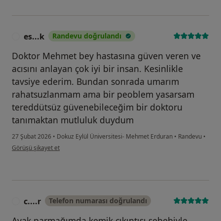
es...k
Randevu doğrulandı
E
Doktor Mehmet bey hastasına güven veren ve
acısını anlayan çok iyi bir insan. Kesinlikle
tavsiye ederim. Bundan sonrada umarım
rahatsuzlanmam ama bir peoblem yasarsam
tereddütsüz güvenebileceğim bir doktoru
tanımaktan mutluluk duydum
27 Şubat 2026
•
Dokuz Eylül Üniversitesi- Mehmet Erduran
•
Randevu
•
kullanıcının görüşüne göre es...k
Görüşü şikayet et
c....r
Telefon numarası doğrulandı
C
Ayak parmağımda kemik çıkıntısı sebebiyle