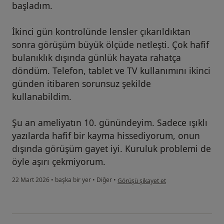
başladım.
İkinci gün kontrolünde lensler çıkarıldıktan
sonra görüşüm büyük ölçüde netleşti. Çok hafif
bulanıklık dışında günlük hayata rahatça
döndüm. Telefon, tablet ve TV kullanımını ikinci
günden itibaren sorunsuz şekilde
kullanabildim.
Şu an ameliyatın 10. günündeyim. Sadece ışıklı
yazılarda hafif bir kayma hissediyorum, onun
dışında görüşüm gayet iyi. Kuruluk problemi de
öyle aşırı çekmiyorum.
kullanıcının görüşüne göre on...z
22 Mart 2026
•
başka bir yer
•
Diğer
•
Görüşü şikayet et