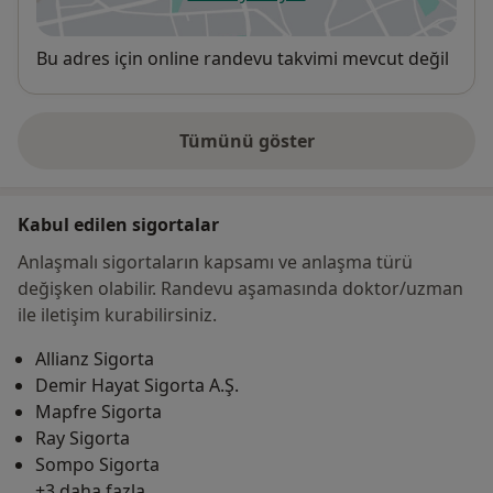
yeni bir sekmede açılır
Uygunluk
Bu adres için online randevu takvimi mevcut değil
Tümünü göster
adres hakkında
Kabul edilen sigortalar
Anlaşmalı sigortaların kapsamı ve anlaşma türü
değişken olabilir. Randevu aşamasında doktor/uzman
ile iletişim kurabilirsiniz.
Allianz Sigorta
Demir Hayat Sigorta A.Ş.
Mapfre Sigorta
Ray Sigorta
Sompo Sigorta
+3 daha fazla