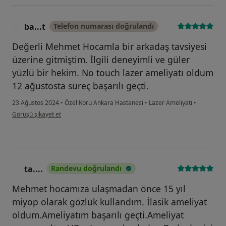
ba...t
Telefon numarası doğrulandı
B
Değerli Mehmet Hocamla bir arkadaş tavsiyesi
üzerine gitmiştim. İlgili deneyimli ve güler
yüzlü bir hekim. No touch lazer ameliyatı oldum
12 ağustosta süreç başarılı geçti.
23 Ağustos 2024
•
Özel Koru Ankara Hastanesi
•
Lazer Ameliyatı
•
kullanıcının görüşüne göre ba...t
Görüşü şikayet et
ta....
Randevu doğrulandı
T
Mehmet hocamıza ulaşmadan önce 15 yıl
miyop olarak gözlük kullandım. İlasik ameliyat
oldum.Ameliyatım başarılı geçti.Ameliyat