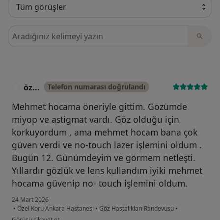
Görüşler içerisinde ara
öz...
Telefon numarası doğrulandı
Ö
Mehmet hocama öneriyle gittim. Gözümde
miyop ve astigmat vardı. Göz olduğu için
korkuyordum , ama mehmet hocam bana çok
güven verdi ve no-touch lazer işlemini oldum .
Bugün 12. Günümdeyim ve görmem netleşti.
Yıllardır gözlük ve lens kullandım iyiki mehmet
hocama güvenip no- touch işlemini oldum.
24 Mart 2026
•
Özel Koru Ankara Hastanesi
•
Göz Hastalıkları Randevusu
•
kullanıcının görüşüne göre öz...
Görüşü şikayet et