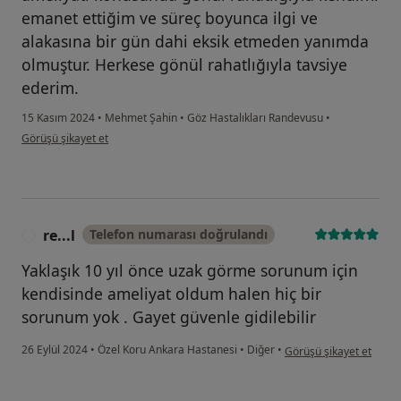
emanet ettiğim ve süreç boyunca ilgi ve
alakasına bir gün dahi eksik etmeden yanımda
olmuştur. Herkese gönül rahatlığıyla tavsiye
ederim.
15 Kasım 2024
•
Mehmet Şahin
•
Göz Hastalıkları Randevusu
•
kullanıcının görüşüne göre em...i
Görüşü şikayet et
re...l
Telefon numarası doğrulandı
R
Yaklaşık 10 yıl önce uzak görme sorunum için
kendisinde ameliyat oldum halen hiç bir
sorunum yok . Gayet güvenle gidilebilir
kullanıcının görüşüne gö
26 Eylül 2024
•
Özel Koru Ankara Hastanesi
•
Diğer
•
Görüşü şikayet et