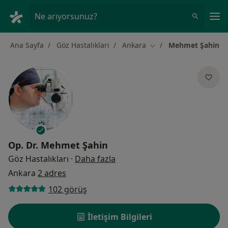
An
Ne arıyorsunuz?
Ana Sayfa
Göz Hastalıkları
Ankara
Mehmet Şahin
Şehir değiştir
Op. Dr.
Mehmet Şahin
uzmanliklar hakkinda
Göz Hastalıkları
·
Daha fazla
Ankara
2 adres
102 görüş
İletişim Bilgileri