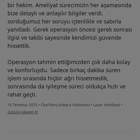
bir hekim. Ameliyat sürecimizin her aşamasında
bize detaylı ve anlaşılır bilgiler verdi;
sorduğumuz her soruyu içtenlikle ve sabırla
yanıtladı. Gerek operasyon öncesi gerek sonrası
ilgisi ve takibi sayesinde kendimizi güvende
hissettik.
Operasyon tahmin ettiğimizden çok daha kolay
ve konforluydu. Sadece birkaç dakika süren
işlem sırasında hiçbir ağrı hissetmedik,
sonrasında da iyileşme süreci oldukça hızlı ve
rahat geçti.
16 Temmuz 2025
•
Özel Koru Ankara Hastanesi
•
Lazer Ameliyatı
•
kullanıcının görüşüne göre ez...k
Görüşü şikayet et