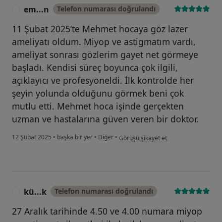
em...n
Telefon numarası doğrulandı
E
11 Şubat 2025’te Mehmet hocaya göz lazer
ameliyatı oldum. Miyop ve astigmatım vardı,
ameliyat sonrası gözlerim gayet net görmeye
başladı. Kendisi süreç boyunca çok ilgili,
açıklayıcı ve profesyoneldi. İlk kontrolde her
şeyin yolunda olduğunu görmek beni çok
mutlu etti. Mehmet hoca işinde gerçekten
uzman ve hastalarına güven veren bir doktor.
kullanıcının görüşüne göre em...n
12 Şubat 2025
•
başka bir yer
•
Diğer
•
Görüşü şikayet et
kü...k
Telefon numarası doğrulandı
K
27 Aralık tarihinde 4.50 ve 4.00 numara miyop