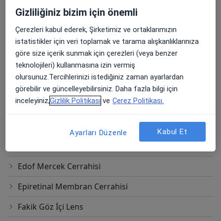
Özel Koru Ankara Hastanesi
Gizliliğiniz bizim için önemli
Diğer Hizmetler
Çerezleri kabul ederek, Şirketimiz ve ortaklarımızın
istatistikler için veri toplamak ve tarama alışkanlıklarınıza
3 Boyutlu Görme Terapisi
göre size içerik sunmak için çerezleri (veya benzer
Ameliyatsız Göz Kapağı Estetiği
teknolojileri) kullanmasına izin vermiş
olursunuz.Tercihlerinizi istediğiniz zaman ayarlardan
Blefaroplasti
görebilir ve güncelleyebilirsiniz. Daha fazla bilgi için
inceleyiniz,
Gizlilik Politikası
ve
Çerez Politikası.
Blefarospazm Tedavisi
Diabetik retinopati
Kabul Et
Ayarları Düzenle
Diyabette makula ödemi tedavisi
Edof Mercek Cerrahisi
Epiretinal Membran Cerrahisi
Fakik Göz İçi Lens