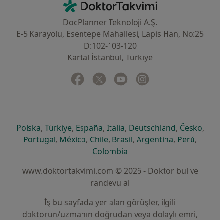
DoktorTakvimi - Ana Sayfa
DocPlanner Teknoloji A.Ş.
E-5 Karayolu, Esentepe Mahallesi, Lapis Han, No:25
D:102-103-120
Kartal İstanbul, Türkiye
Facebook
yeni bir sekmede açılır
Twitter
yeni bir sekmede açılır
Youtube
yeni bir sekmede açılır
Instagram
yeni bir sekmede aç
yeni bir sekmede açılır
yeni bir sekmede açılır
yeni bir sekmede açılır
yeni bir sekmede açılır
yeni bir sek
yeni 
Polska
,
Türkiye
,
España
,
Italia
,
Deutschland
,
Česko
,
yeni bir sekmede açılır
yeni bir sekmede açılır
yeni bir sekmede açılır
yeni bir sekmede açılır
yeni bir sekm
yeni bi
Portugal
,
México
,
Chile
,
Brasil
,
Argentina
,
Perú
,
yeni bir sekmede açılır
Colombia
www.doktortakvimi.com © 2026 - Doktor bul ve
randevu al
İş bu sayfada yer alan görüşler, ilgili
doktorun/uzmanın doğrudan veya dolaylı emri,