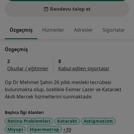
Randevu talep et
Özgeçmiş
Hizmetler
Adresler
Sigortalar
Özgeçmiş
2
8
Okullar / eğitimler
Kabul edilen sigortalar
Op Dr Mehmet Şahin 26 yıllık mesleki tecrübesi
bulunmakta olup, özellikle Eximer Lazer ve Katarakt
Akıllı Mercek hizmetlerini sunmaktadır.
Başlıca İlgi Alanları
Retina Problemleri
Katarakt
Astigmatizm
a11y_sr_more_diseases
Miyopi
Hipermetrop
+39