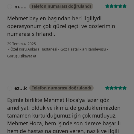
m.....
Telefon numarası doğrulandı
M
Mehmet bey en başından beri ilgiliydi
operasyonum çok güzel geçti ve gözlerimin
numarası sıfırlandı.
29 Temmuz 2025
•
Özel Koru Ankara Hastanesi
•
Göz Hastalıkları Randevusu
•
kullanıcının görüşüne göre m.....
Görüşü şikayet et
ez...k
Telefon numarası doğrulandı
E
Eşimle birlikte Mehmet Hoca’ya lazer göz
ameliyatı olduk ve ikimiz de gözlüklerimizden
tamamen kurtulduğumuz için çok mutluyuz.
Mehmet Hoca, hem işinde son derece başarılı
hem de hastasına güven veren, nazik ve ilgili