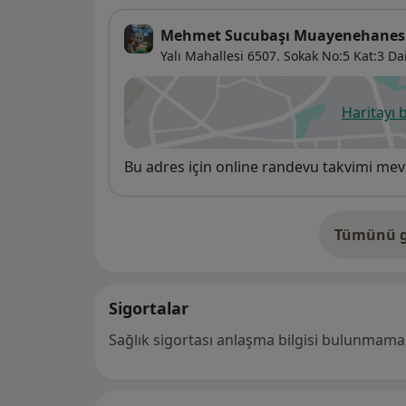
Mehmet Sucubaşı Muayenehanes
Yalı Mahallesi 6507. Sokak No:5 Kat:3 Da
Haritayı 
ye
Uygunluk
Bu adres için online randevu takvimi mev
Tümünü g
ad
Sigortalar
Sağlık sigortası anlaşma bilgisi bulunmamak