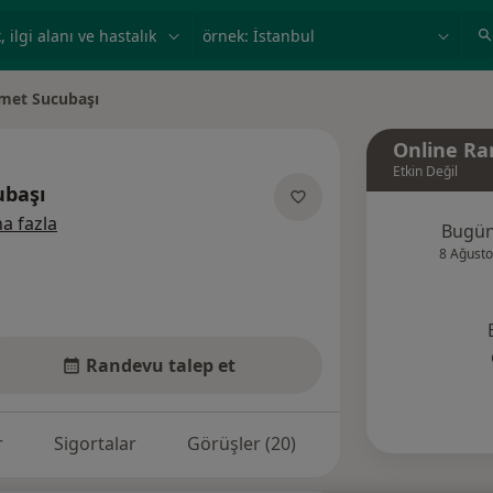
ilgi alanı ve hastalık, isim
örnek: İstanbul
et Sucubaşı
ştir
Online Ra
Etkin Değil
başı
uzmanliklar hakkinda
a fazla
Bugü
8 Ağusto
Randevu talep et
r
Sigortalar
Görüşler (20)