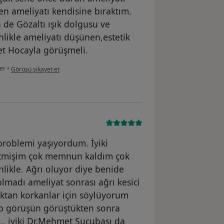
en ameliyatı kendisine bıraktım.
de Gözaltı ışık dolgusu ve
nlikle ameliyatı düşünen,estetik
t Hocayla görüşmeli.
kullanıcının görüşüne göre i̇...m
er
•
Görüşü şikayet et
 problemi yaşıyordum. İyiki
etmişim çok memnun kaldım çok
inlikle. Ağrı oluyor diye benide
lmadı ameliyat sonrası ağrı kesici
ktan korkanlar için söylüyorum
p görüşün görüştükten sonra
. iyiki Dr.Mehmet Sucubaşı da