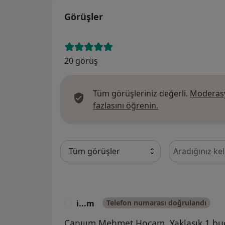
Görüşler
20 görüş
Tüm görüşleriniz değerli.
Moderasy
Görüşler hakkında
fazlasını öğrenin.
Görüşler içeri
i̇...m
Telefon numarası doğrulandı
I
Canııım Mehmet Hocam. Yaklaşık 1 bu