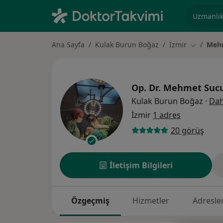
Uzmanlık, 
Ana Sayfa
Kulak Burun Boğaz
İzmir
Mehm
Şehir deği
Op. Dr.
Mehmet Sucu
Kulak Burun Boğaz
·
Dah
İzmir
1 adres
20 görüş
İletişim Bilgileri
Özgeçmiş
Hizmetler
Adresle