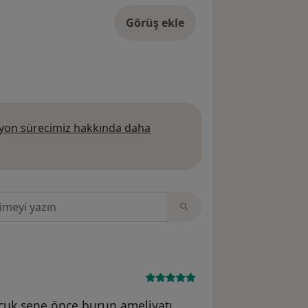
Görüş ekle
on sürecimiz hakkında daha
 daha fazla bilgi edinin
sinde ara
çuk sene önce burun ameliyatı