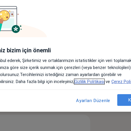
bul Üniversitesi Cerrahpaşa Tıp
yılları arasında 9 Eylül Tıp Fakültesi
 muayenehanesinde hastalarına
iniz bizim için önemli
abul ederek, Şirketimiz ve ortaklarımızın istatistikler için veri toplam
arınıza göre size içerik sunmak için çerezleri (veya benzer teknolojiler
ıkları
Kulak Çınlaması (Tinnitus)
 olursunuz.Tercihlerinizi istediğiniz zaman ayarlardan görebilir ve
a11y_sr_more_diseases
+9
lirsiniz. Daha fazla bilgi için inceleyiniz,
Gizlilik Politikası
ve
Çerez Poli
öster
K
Ayarları Düzenle
neyim hakkında