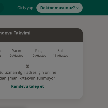
Giriş yap
Doktor musunuz?
ndevu Takvimi
n
Yarın
Pzt,
Sal,
Çar,
Per,
s
9 Ağustos
10 Ağustos
11 Ağustos
12 Ağustos
13 Ağus
Bu uzman ilgili adres için online
danışmanlık/takvim sunmuyor.
Randevu talep et