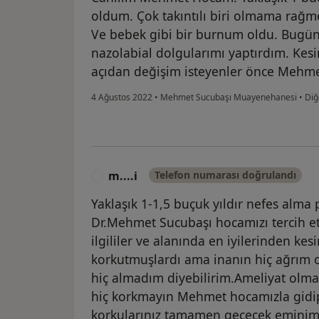
oldum. Çok takıntılı biri olmama rağm
Ve bebek gibi bir burnum oldu. Bugün 
nazolabial dolgularımı yaptırdım. Kesi
açıdan değişim isteyenler önce Mehme
4 Ağustos 2022
•
Mehmet Sucubaşı Muayenehanesi
•
Diğ
m....i
Telefon numarası doğrulandı
M
Yaklaşık 1-1,5 buçuk yıldır nefes alma
Dr.Mehmet Sucubaşı hocamızı tercih 
ilgililer ve alanında en iyilerinden kes
korkutmuşlardı ama inanın hiç ağrım o
hiç almadım diyebilirim.Ameliyat olma
hiç korkmayın Mehmet hocamızla gidi
korkularınız tamamen geçecek eminim.