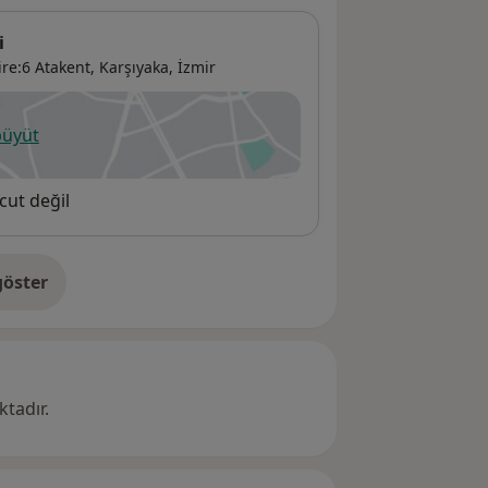
i
ire:6 Atakent,
Karşıyaka
,
İzmir
büyüt
ni bir sekmede açılır
cut değil
öster
res hakkında
tadır.