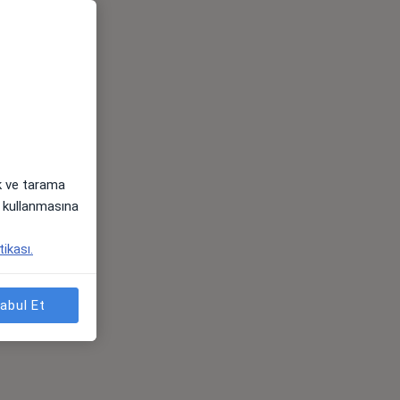
ak ve tarama
i) kullanmasına
tikası.
abul Et