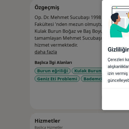
Özgeçmiş
Op. Dr. Mehmet Sucubaşı 1998 yılında İstan
Fakültesi 'nden mezun olmuştur. 1998 - 2003 
Kulak Burun Boğaz ve Baş Boyun Cerrahisi Anabilim Dalında uzmanlığını
tamamlayan Mehmet Sucubaşı , kendi özel
hizmet vermektedir.
Gizliliğ
Hakkımda
daha fazla
Çerezleri k
Başlıca İlgi Alanları
alışkanlıkl
Burun eğriliği
Kulak Burun Boğaz Hastal
izin vermiş
Geniz Eti Problemi
Bademcik Hastalığı
güncelleyebi
Tümünü g
de
Hizmetler
Başlıca Hizmetler