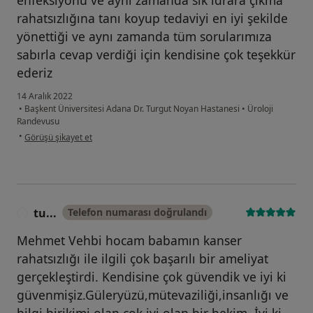
enfeksiyonu ve aynı zamanda sık idrara çıkma
rahatsızlığına tanı koyup tedaviyi en iyi şekilde
yönettiği ve aynı zamanda tüm sorularımıza
sabırla cevap verdiği için kendisine çok teşekkür
ederiz
14 Aralık 2022
•
Başkent Üniversitesi Adana Dr. Turgut Noyan Hastanesi
•
Üroloji
Randevusu
kullanıcının görüşüne göre a....a
•
Görüşü şikayet et
tu...
Telefon numarası doğrulandı
T
Mehmet Vehbi hocam babamın kanser
rahatsızlığı ile ilgili çok başarılı bir ameliyat
gerçekleştirdi. Kendisine çok güvendik ve iyi ki
güvenmişiz.Güleryüzü,mütevaziliği,insanlığı ve