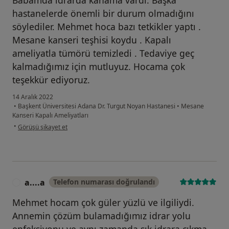
Babamda idrarda kanama vardı. Başka
hastanelerde önemli bir durum olmadığını
söylediler. Mehmet hoca bazı tetkikler yaptı .
Mesane kanseri teşhisi koydu . Kapalı
ameliyatla tümörü temizledi . Tedaviye geç
kalmadığımız için mutluyuz. Hocama çok
teşekkür ediyoruz.
14 Aralık 2022
•
Başkent Üniversitesi Adana Dr. Turgut Noyan Hastanesi
•
Mesane
Kanseri Kapalı Ameliyatları
kullanıcının görüşüne göre e.....
•
Görüşü şikayet et
a....a
Telefon numarası doğrulandı
A
Mehmet hocam çok güler yüzlü ve ilgiliydi.
Annemin çözüm bulamadığımız idrar yolu