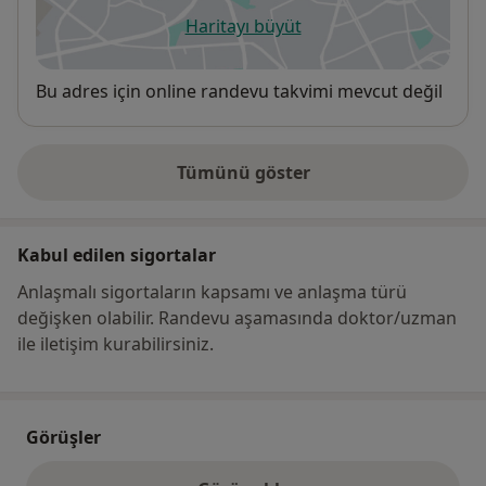
Haritayı büyüt
yeni bir sekmede açılır
Uygunluk
Bu adres için online randevu takvimi mevcut değil
Tümünü göster
adres hakkında
Kabul edilen sigortalar
Anlaşmalı sigortaların kapsamı ve anlaşma türü
değişken olabilir. Randevu aşamasında doktor/uzman
ile iletişim kurabilirsiniz.
Görüşler