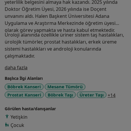
yeterlilik belgesini almaya hak kazandı. 2025 yılında
Doktor Öğretim Üyesi, 2026 yılında ise Doçent
unvanını aldı. Halen Başkent Üniversitesi Adana
Uygulama ve Araştırma Merkezinde öğretim üyesi
olarak görev yapmakta ve hasta kabul etmektedir.
Üroloji alanında özellikle üriner sistem taş hastalıkları,
ürolojik tümörler, prostat hastalıkları, erkek üreme
sistemi hastalıkları ve androloji konularında
çalışmaktadır.
Hakkımda
daha fazla
Başlıca İlgi Alanları
Böbrek Kanseri
Mesane Tümörü
a11y_s
Prostat Kanseri
Böbrek Taşı
Üreter Taşı
+14
Görülen hasta/danışanlar
Yetişkin
Çocuk