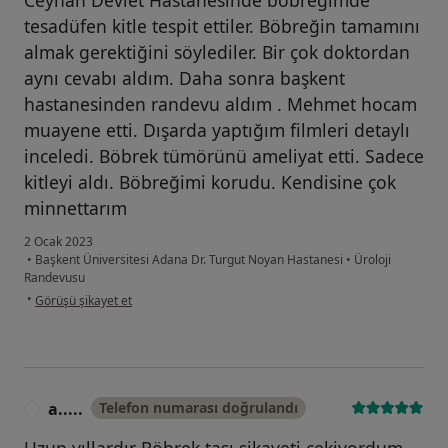
Ceyhan Devlet Hastanesinde böbreğimde
tesadüfen kitle tespit ettiler. Böbreğin tamamını
almak gerektiğini söylediler. Bir çok doktordan
aynı cevabı aldım. Daha sonra başkent
hastanesinden randevu aldım . Mehmet hocam
muayene etti. Dışarda yaptığım filmleri detaylı
inceledi. Böbrek tümörünü ameliyat etti. Sadece
kitleyi aldı. Böbreğimi korudu. Kendisine çok
minnettarım
2 Ocak 2023
•
Başkent Üniversitesi Adana Dr. Turgut Noyan Hastanesi
•
Üroloji
Randevusu
kullanıcının görüşüne göre y.....
•
Görüşü şikayet et
a.....
Telefon numarası doğrulandı
A