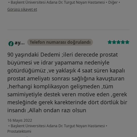
•
Başkent Üniversitesi Adana Dr. Turgut Noyan Hastanesi
•
Diğer
•
kullanıcının görüşüne göre tb...t
Görüşü şikayet et
ay...
Telefon numarası doğrulandı
A
90 yaşındaki Dedemi ;ileri derecede prostat
büyümesi ve idrar yapamama nedeniyle
götürdüğümüz ,ve yaklaşık 4 saat süren kapalı
prostat ameliyatı sonrası sağlığına kavuşturan
,herhangi komplikasyon gelişmeden ,tüm
samimiyetiyle destek veren motive eden ,gerek
mesleğinde gerek karekterinde dört dörtlük bir
insandı ,Allah ondan razı olsun
16 Mayıs 2022
•
Başkent Üniversitesi Adana Dr. Turgut Noyan Hastanesi
•
Prostatektomi
kullanıcının görüşüne göre ay...