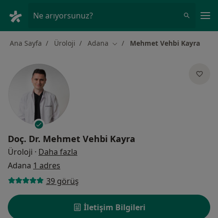
An
Ne arıyorsunuz?
Ana Sayfa
Üroloji
Adana
Mehmet Vehbi Kayra
Şehir değiştir
Doç. Dr.
Mehmet Vehbi Kayra
uzmanliklar hakkinda
Üroloji
·
Daha fazla
Adana
1 adres
39 görüş
İletişim Bilgileri