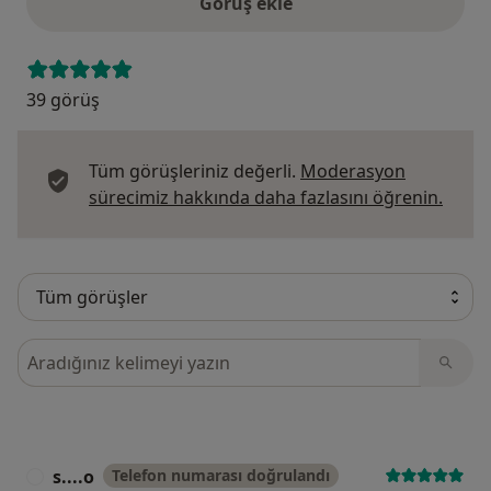
Görüş ekle
39 görüş
Tüm görüşleriniz değerli.
Moderasyon
Görüş
sürecimiz hakkında daha fazlasını öğrenin.
Görüşler içerisinde ara
s....o
Telefon numarası doğrulandı
S