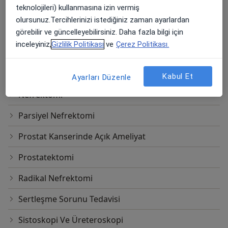
teknolojileri) kullanmasına izin vermiş
Hidrosel Ameliyatı
olursunuz.Tercihlerinizi istediğiniz zaman ayarlardan
Kısırlık
görebilir ve güncelleyebilirsiniz. Daha fazla bilgi için
inceleyiniz,
Gizlilik Politikası
ve
Çerez Politikası.
Mesane Kanseri Kapalı Ameliyatları
Mikrocerrahi Varikosel Ameliyatı
Kabul Et
Ayarları Düzenle
Nefrektomi
Parsiyel Nefrektomi
Prostat Kanserinde Açık Ameliyat
Prostatektomi
Radikal Nefrektomi
Sertleşme Sorunu Tedavisi
Sistoskopi Ve Üreteroskopi