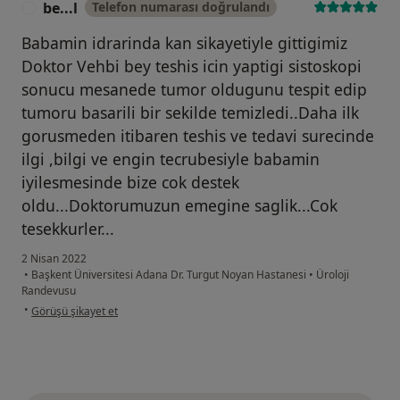
be...l
Telefon numarası doğrulandı
B
Babamin idrarinda kan sikayetiyle gittigimiz
Doktor Vehbi bey teshis icin yaptigi sistoskopi
sonucu mesanede tumor oldugunu tespit edip
tumoru basarili bir sekilde temizledi..Daha ilk
gorusmeden itibaren teshis ve tedavi surecinde
ilgi ,bilgi ve engin tecrubesiyle babamin
iyilesmesinde bize cok destek
oldu...Doktorumuzun emegine saglik...Cok
tesekkurler...
2 Nisan 2022
•
Başkent Üniversitesi Adana Dr. Turgut Noyan Hastanesi
•
Üroloji
Randevusu
kullanıcının görüşüne göre be...l
•
Görüşü şikayet et