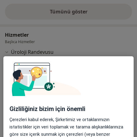
Tümünü göster
deneyim hakkında
Hizmetler
Başlıca Hizmetler
Üroloji Randevusu
Selahattin Eyyubi, Mustafa Kemal Paşa Blv. No:133,
Adana
Başkent Üniversitesi Adana Dr. Turgut Noyan
Hastanesi
Diğer Hizmetler
Böbrek Taşı Cerrahisi
Gizliliğiniz bizim için önemli
Erken Boşalma Tedavisi
Çerezleri kabul ederek, Şirketimiz ve ortaklarımızın
istatistikler için veri toplamak ve tarama alışkanlıklarınıza
Flexible Üreteroskopi
göre size içerik sunmak için çerezleri (veya benzer