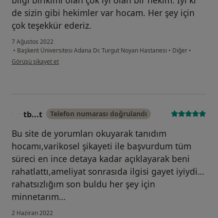
bilgi birikimi olan çok iyi olan bir hekim. İyi ki
de sizin gibi hekimler var hocam. Her şey için
çok teşekkür ederiz.
7 Ağustos 2022
•
Başkent Üniversitesi Adana Dr. Turgut Noyan Hastanesi
•
Diğer
•
kullanıcının görüşüne göre tu...
Görüşü şikayet et
tb...t
Telefon numarası doğrulandı
T
Bu site de yorumları okuyarak tanıdım
hocamı,varikosel şikayeti ile başvurdum tüm
süreci en ince detaya kadar açıklayarak beni
rahatlattı,ameliyat sonrasıda ilgisi gayet iyiydi…
rahatsızlığım son buldu her şey için
minnetarım…
2 Haziran 2022