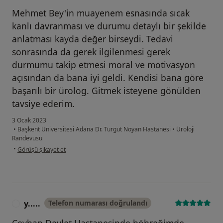
Mehmet Bey'in muayenem esnasında sıcak
kanlı davranması ve durumu detaylı bir şekilde
anlatması kayda değer birseydi. Tedavi
sonrasında da gerek ilgilenmesi gerek
durmumu takip etmesi moral ve motivasyon
açısından da bana iyi geldi. Kendisi bana göre
başarılı bir ürolog. Gitmek isteyene gönülden
tavsiye ederim.
3 Ocak 2023
•
Başkent Üniversitesi Adana Dr. Turgut Noyan Hastanesi
•
Üroloji
Randevusu
kullanıcının görüşüne göre s....o
•
Görüşü şikayet et
y.....
Telefon numarası doğrulandı
Y