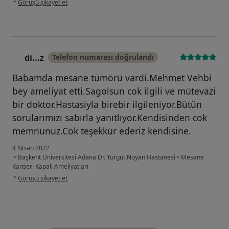
•
Görüşü şikayet et
di...z
Telefon numarası doğrulandı
D
Babamda mesane tümörü vardi.Mehmet Vehbi
bey ameliyat etti.Sagolsun cok ilgili ve mütevazi
bir doktor.Hastasiyla birebir ilgileniyor.Bütün
sorularımızı sabırla yanıtlıyor.Kendisinden cok
memnunuz.Cok teşekkür ederiz kendisine.
4 Nisan 2022
•
Başkent Üniversitesi Adana Dr. Turgut Noyan Hastanesi
•
Mesane
Kanseri Kapalı Ameliyatları
kullanıcının görüşüne göre di...z
•
Görüşü şikayet et