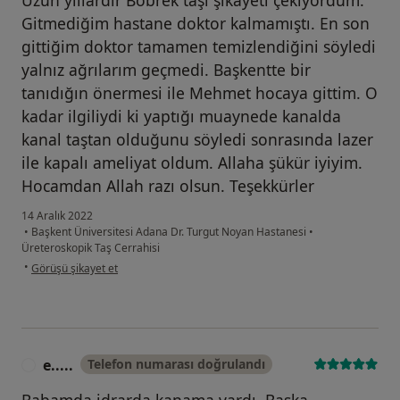
Uzun yıllardır Böbrek taşı şikayeti çekiyordum.
Gitmediğim hastane doktor kalmamıştı. En son
gittiğim doktor tamamen temizlendiğini söyledi
yalnız ağrılarım geçmedi. Başkentte bir
tanıdığın önermesi ile Mehmet hocaya gittim. O
kadar ilgiliydi ki yaptığı muaynede kanalda
kanal taştan olduğunu söyledi sonrasında lazer
ile kapalı ameliyat oldum. Allaha şükür iyiyim.
Hocamdan Allah razı olsun. Teşekkürler
14 Aralık 2022
•
Başkent Üniversitesi Adana Dr. Turgut Noyan Hastanesi
•
Üreteroskopik Taş Cerrahisi
kullanıcının görüşüne göre a.....
•
Görüşü şikayet et
e.....
Telefon numarası doğrulandı
E