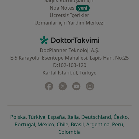
Sağlık Kuruluşları için
Noa Notes
yeni
Ücretsiz İçerikler
Uzmanlar için Yardım Merkezi
İletişim
DoktorTakvimi - Ana Sayfa
DocPlanner Teknoloji A.Ş.
E-5 Karayolu, Esentepe Mahallesi, Lapis Han, No:25
D:102-103-120
Kartal İstanbul, Türkiye
Facebook
yeni bir sekmede açılır
Twitter
yeni bir sekmede açılır
Youtube
yeni bir sekmede açılır
Instagram
yeni bir sekmede aç
yeni bir sekmede açılır
yeni bir sekmede açılır
yeni bir sekmede açılır
yeni bir sekmede açılır
yeni bir sek
yeni 
Polska
,
Türkiye
,
España
,
Italia
,
Deutschland
,
Česko
,
yeni bir sekmede açılır
yeni bir sekmede açılır
yeni bir sekmede açılır
yeni bir sekmede açılır
yeni bir sekm
yeni bi
Portugal
,
México
,
Chile
,
Brasil
,
Argentina
,
Perú
,
yeni bir sekmede açılır
Colombia