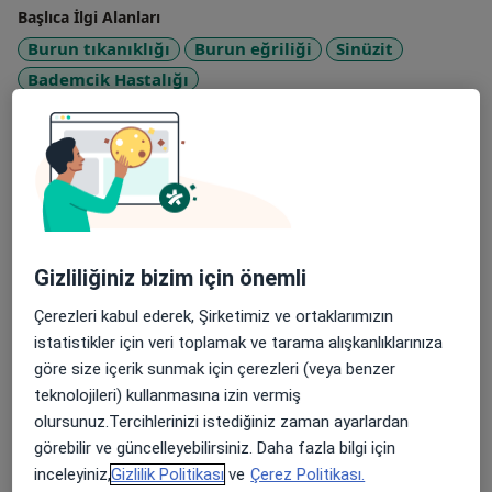
Başlıca İlgi Alanları
Burun tıkanıklığı
Burun eğriliği
Sinüzit
Bademcik Hastalığı
a11y_sr_more_dise
Kulak Burun Boğaz Hastalıkları
+31
Görülen hasta/danışanlar
Yetişkin (İlgili adreslerde)
Çocuk (İlgili adreslerde)
Konsültasyon türleri
Gizliliğiniz bizim için önemli
Yüz yüze
Konumları görüntüle (2)
Çerezleri kabul ederek, Şirketimiz ve ortaklarımızın
istatistikler için veri toplamak ve tarama alışkanlıklarınıza
Fotoğraflar ve videolar
göre size içerik sunmak için çerezleri (veya benzer
teknolojileri) kullanmasına izin vermiş
olursunuz.Tercihlerinizi istediğiniz zaman ayarlardan
görebilir ve güncelleyebilirsiniz. Daha fazla bilgi için
inceleyiniz,
Gizlilik Politikası
ve
Çerez Politikası.