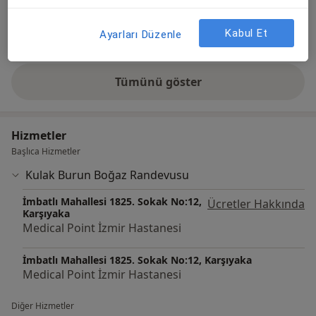
Kabul Et
Ayarları Düzenle
Galeriyi görüntüle (1)
Tümünü göster
deneyim hakkında
Hizmetler
Başlıca Hizmetler
Kulak Burun Boğaz Randevusu
İmbatlı Mahallesi 1825. Sokak No:12,
Ücretler Hakkında
Karşıyaka
Medical Point İzmir Hastanesi
İmbatlı Mahallesi 1825. Sokak No:12, Karşıyaka
Medical Point İzmir Hastanesi
Diğer Hizmetler