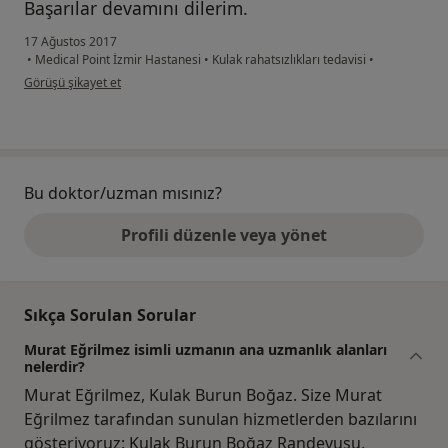
Başarılar devamını dilerim.
17 Ağustos 2017
•
Medical Point İzmir Hastanesi
•
Kulak rahatsızlıkları tedavisi
•
kullanıcının görüşüne göre he...i
Görüşü şikayet et
Bu doktor/uzman mısınız?
Profili düzenle veya yönet
Sıkça Sorulan Sorular
Murat Eğrilmez isimli uzmanın ana uzmanlık alanları
nelerdir?
Murat Eğrilmez, Kulak Burun Boğaz. Size Murat
Eğrilmez tarafından sunulan hizmetlerden bazılarını
gösteriyoruz: Kulak Burun Boğaz Randevusu,