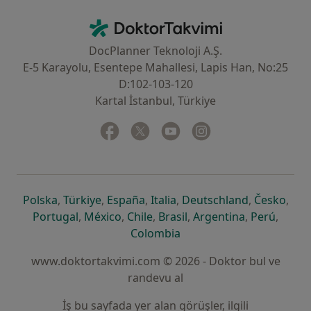
İletişim
DoktorTakvimi - Ana Sayfa
DocPlanner Teknoloji A.Ş.
E-5 Karayolu, Esentepe Mahallesi, Lapis Han, No:25
D:102-103-120
Kartal İstanbul, Türkiye
Facebook
yeni bir sekmede açılır
Twitter
yeni bir sekmede açılır
Youtube
yeni bir sekmede açılır
Instagram
yeni bir sekmede aç
yeni bir sekmede açılır
yeni bir sekmede açılır
yeni bir sekmede açılır
yeni bir sekmede açılır
yeni bir sek
yeni 
Polska
,
Türkiye
,
España
,
Italia
,
Deutschland
,
Česko
,
yeni bir sekmede açılır
yeni bir sekmede açılır
yeni bir sekmede açılır
yeni bir sekmede açılır
yeni bir sekm
yeni bi
Portugal
,
México
,
Chile
,
Brasil
,
Argentina
,
Perú
,
yeni bir sekmede açılır
Colombia
www.doktortakvimi.com © 2026 - Doktor bul ve
randevu al
İş bu sayfada yer alan görüşler, ilgili