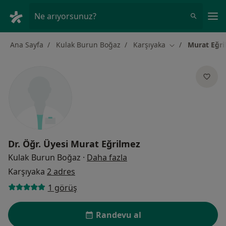
An
Ne arıyorsunuz?
Ana Sayfa
Kulak Burun Boğaz
Karşıyaka
Murat Eğri
Şehir değiştir
Dr. Öğr. Üyesi
Murat Eğrilmez
uzmanliklar hakkinda
Kulak Burun Boğaz
·
Daha fazla
Karşıyaka
2 adres
1 görüş
Randevu al