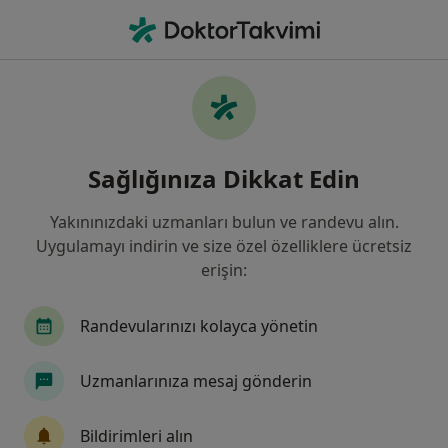
An
Burun Eğriliği • Karşıyaka, İzmir
Filters
• 1
Sigorta
Harita
Burun eğriliği, Karşıyaka
Sağlığınıza Dikkat Edin
Yakınınızdaki uzmanları bulun ve randevu alın.
Hangi uzmanlığı aramıştınız?
Uygulamayı indirin ve size özel özelliklere ücretsiz
Kulak Burun Boğaz
Plastik Rekonstrüktif Ve E
erişin:
Randevularınızı kolayca yönetin
Uzmanlarınıza mesaj gönderin
Bildirimleri alın