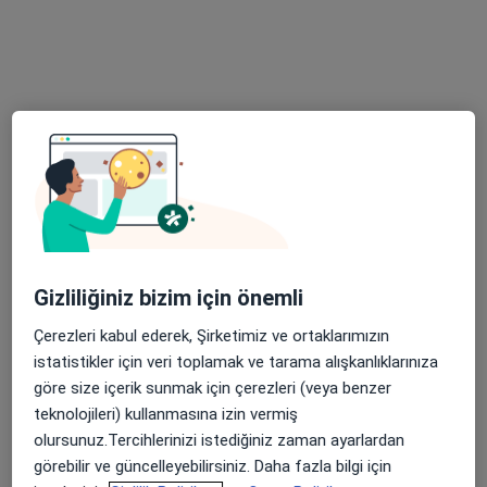
1 görüş
İmbatlı Mahallesi 1825. Sokak No:12, Karşıyaka
•
Harita
Medical Point İzmir Hastanesi
Bu uzman ilgili adres için online danışmanlık/takvim sunmuyor.
Randevu talep et
Gizliliğiniz bizim için önemli
Çerezleri kabul ederek, Şirketimiz ve ortaklarımızın
istatistikler için veri toplamak ve tarama alışkanlıklarınıza
göre size içerik sunmak için çerezleri (veya benzer
Dr. Öğr. Üyesi Hüsnü Hacı
teknolojileri) kullanmasına izin vermiş
olursunuz.Tercihlerinizi istediğiniz zaman ayarlardan
Plastik rekonstrüktif ve estetik cerrahi
görebilir ve güncelleyebilirsiniz. Daha fazla bilgi için
1 görüş