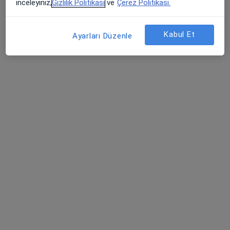
inceleyiniz,
Gizlilik Politikası
ve
Çerez Politikası.
İmbatlı Mahallesi 1825. Sokak No:12, Karşıyaka
•
Harita
Medical Point İzmir Hastanesi
Kabul Et
Ayarları Düzenle
Bu uzman ilgili adres için online danışmanlık/takvim sunmuyor.
Randevu talep et
Op. Dr. Mehmet Uçar
Kulak burun boğaz
4 görüş
Soğukkuyu Mahallesi 1846/7. Sokak No:3, Bayraklı
•
Harita