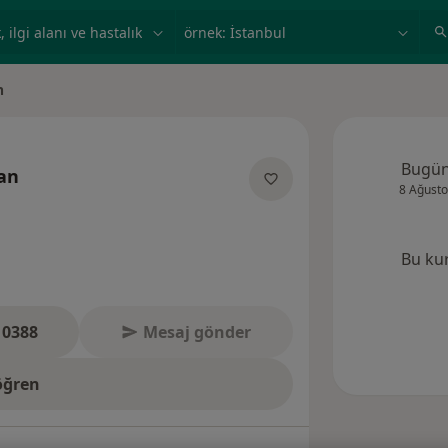
ilgi alanı ve hastalık, isim
örnek: İstanbul
n
Bugü
an
8 Ağusto
manliklar hakkinda
Bu ku
 0388
Mesaj gönder
öğren