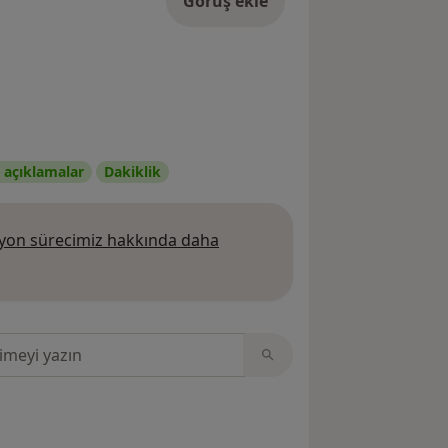
Görüş ekle
ı açıklamalar
Dakiklik
on sürecimiz hakkında daha
 daha fazla bilgi edinin
sinde ara