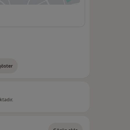
öster
res hakkında
tadır.