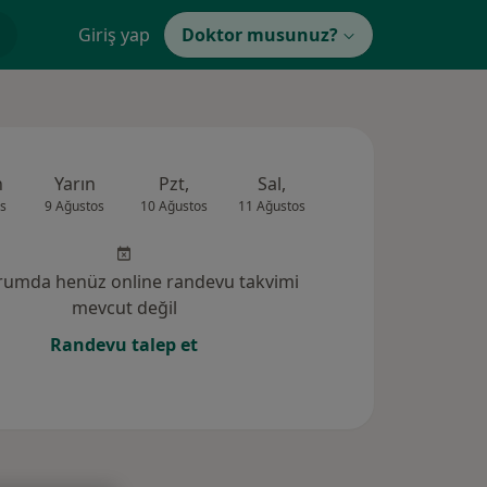
Giriş yap
Doktor musunuz?
n
Yarın
Pzt,
Sal,
Çar,
Per,
s
9 Ağustos
10 Ağustos
11 Ağustos
12 Ağustos
13 Ağus
rumda henüz online randevu takvimi
mevcut değil
Randevu talep et