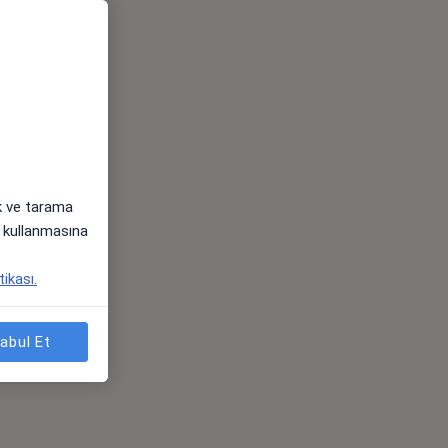
ak ve tarama
i) kullanmasına
tikası.
abul Et