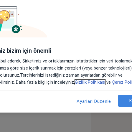
r
Sigortalar
Görüşler (41)
Erciyes Üniversitesinde, Psikiyatri
akırköy Prof.Dr. Mazhar
istanlığım sırasında 2010 yılında
iniz bizim için önemli
inde klinik gözlemci olarak
Dr. Mazhar Osman
abul ederek, Şirketimiz ve ortaklarımızın istatistikler için veri toplam
arınıza göre size içerik sunmak için çerezleri (veya benzer teknolojiler
 olursunuz.Tercihlerinizi istediğiniz zaman ayarlardan görebilir ve
lirsiniz. Daha fazla bilgi için inceleyiniz,
Gizlilik Politikası
ve
Çerez Poli
Obsesif-Kompulsif Bozukluk
_diseases
K
Ayarları Düzenle