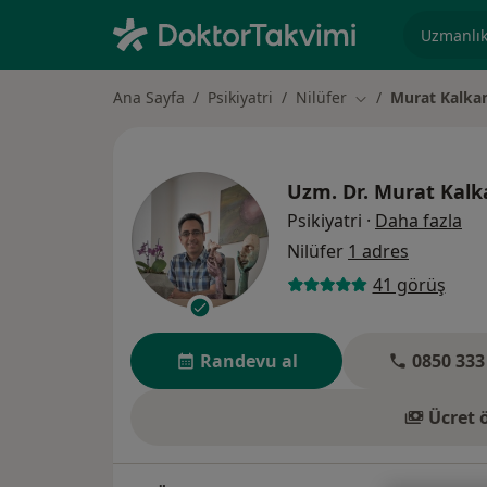
Uzmanlık, 
Ana Sayfa
Psikiyatri
Nilüfer
Murat Kalka
Şehir değiştir
Uzm. Dr.
Murat Kalk
uz
Psikiyatri
·
Daha fazla
Nilüfer
1 adres
41 görüş
Randevu al
0850 333
Ücret 