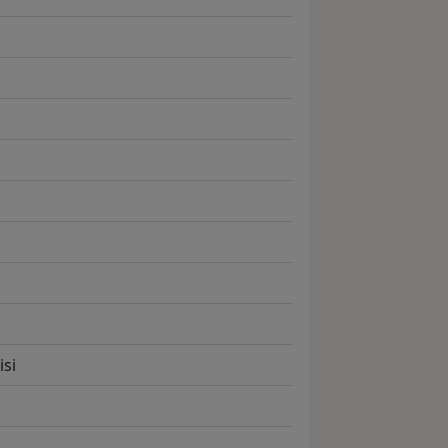
i
isi