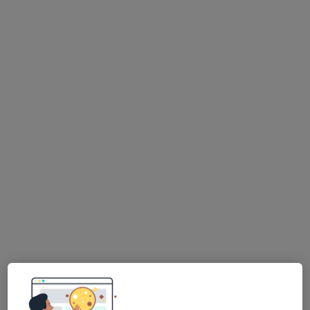
Kl. Psk. Hamide Yılmaz Arvas
Psikoloji
7 görüş
Adres
Online
Molla Gürani Mahallesi, 2. Tahtalı Sokak, No:14A, Bursa
•
Harita
Kl. Psk. Hamide Yılmaz Arvas
Bu uzman ilgili adres için online danışmanlık/takvim sunmuyor.
Randevu talep et