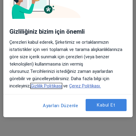
Psk. Dan. Hasan Kul
Gizliliğiniz bizim için önemli
Çocuk gelişimi, Aile danışmanlığı, Psikoloji
10 görüş
Çerezleri kabul ederek, Şirketimiz ve ortaklarımızın
istatistikler için veri toplamak ve tarama alışkanlıklarınıza
Adres
Online
göre size içerik sunmak için çerezleri (veya benzer
teknolojileri) kullanmasına izin vermiş
Konak Mah. Olgun Sokak, No:48/10, Bursa
•
Harita
olursunuz.Tercihlerinizi istediğiniz zaman ayarlardan
Tespit Psikolojik Danışma Merkezi
görebilir ve güncelleyebilirsiniz. Daha fazla bilgi için
inceleyiniz,
Gizlilik Politikası
ve
Çerez Politikası.
Bu uzman ilgili adres için online danışmanlık/takvim sunmuyor.
Randevu talep et
Kabul Et
Ayarları Düzenle