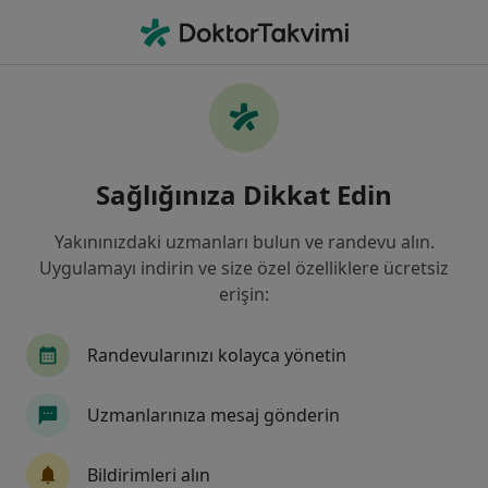
An
Stres • Türkiye, Bursa
Filters
• 1
Sigorta
Harita
Stres, Bursa
Sağlığınıza Dikkat Edin
Yakınınızdaki uzmanları bulun ve randevu alın.
Hangi uzmanlığı aramıştınız?
Uygulamayı indirin ve size özel özelliklere ücretsiz
Psikoloji
Psikolojik Danışma ve Rehberlik
erişin:
Randevularınızı kolayca yönetin
Uzmanlarınıza mesaj gönderin
Bildirimleri alın