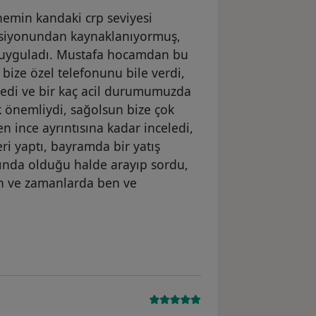
nemin kandaki crp seviyesi
eksiyonundan kaynaklanıyormuş,
 uyguladı. Mustafa hocamdan bu
bize özel telefonunu bile verdi,
ledi ve bir kaç acil durumumuzda
k önemliydi, sağolsun bize çok
n ince ayrıntısına kadar inceledi,
eri yaptı, bayramda bir yatış
şında olduğu halde arayıp sordu,
en ve zamanlarda ben ve