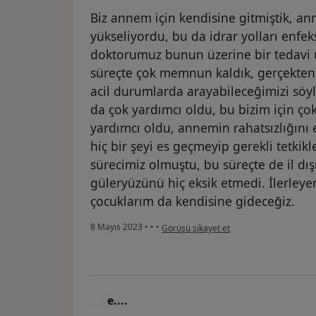
Biz annem için kendisine gitmiştik, an
yükseliyordu, bu da idrar yolları enf
doktorumuz bunun üzerine bir tedavi
süreçte çok memnun kaldık, gerçekten 
acil durumlarda arayabileceğimizi söy
da çok yardımcı oldu, bu bizim için ço
yardımcı oldu, annemin rahatsızlığını e
hiç bir şeyi es geçmeyip gerekli tetkikl
sürecimiz olmuştu, bu süreçte de il dı
güleryüzünü hiç eksik etmedi. İlerley
çocuklarım da kendisine gideceğiz.
kullanıcının görüşüne göre h....ö
8 Mayıs 2023
•
•
•
Görüşü şikayet et
e....
E