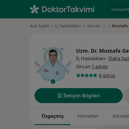
Uzmanlık, 
Ana Sayfa
İç Hastalıkları
Sincan
Mustafa
Şehir değiştir
Uzm. Dr.
Mustafa Ge
İç Hastalıkları
·
Daha faz
Sincan
1 adres
4 görüş
İletişim Bilgileri
Özgeçmiş
Hizmetler
Adresle