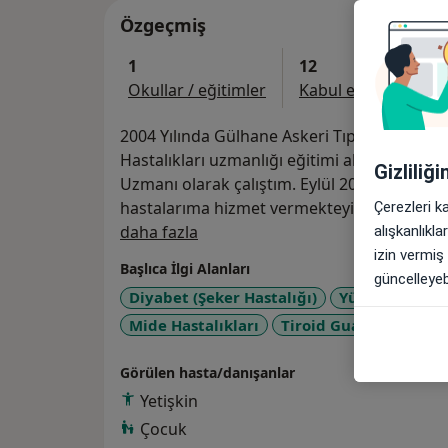
Özgeçmiş
1
12
Okullar / eğitimler
Kabul edilen sigorta
2004 Yılında Gülhane Askeri Tıp Fakültesin
Hastalıkları uzmanlığı eğitimi aldım. Değişik
Gizliliğ
Uzmanı olarak çalıştım. Eylül 2022'den iti
hastalarıma hizmet vermekteyim.
Çerezleri k
Hakkımda
daha fazla
alışkanlıkl
izin vermiş
Başlıca İlgi Alanları
güncelleyebi
Diyabet (Şeker Hastalığı)
Yüksek Tansiy
a11y_
Mide Hastalıkları
Tiroid Guatr
+6
Görülen hasta/danışanlar
Yetişkin
Çocuk