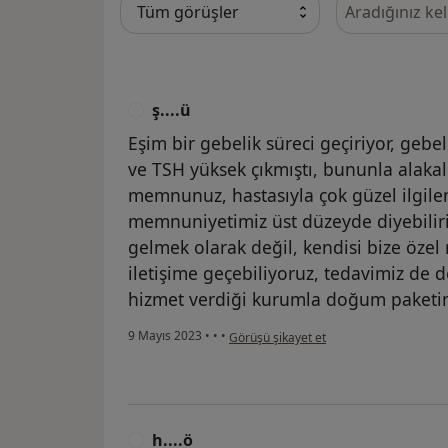
Görüşler içeri
ş....ü
Ş
Eşim bir gebelik süreci geçiriyor, gebel
ve TSH yüksek çıkmıştı, bununla alakal
memnunuz, hastasıyla çok güzel ilgilen
memnuniyetimiz üst düzeyde diyebilir
gelmek olarak değil, kendisi bize özel
iletişime geçebiliyoruz, tedavimiz de 
hizmet verdiği kurumla doğum paketim
kullanıcının görüşüne göre ş....ü
9 Mayıs 2023
•
•
•
Görüşü şikayet et
h....ö
H