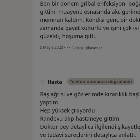
Ben bir dönem gribal enfeksiyon, boğa
gittim, muayene esnasında akciğerime 
memnun kaldım. Kendisi genç bir doktor
zamanda gayet kültürlü ve işini çok iyi 
güzeldi, hoşuma gitti.
kullanıcının görüşüne göre e....
5 Mayıs 2023
•
•
•
Görüşü şikayet et
Hasta
Telefon numarası doğrulandı
Baş ağrısı ve gözlerimde kızarıklık ba
yaptım
Hep yüksek çıkıyordu
Randevu alıp hastaneye gittim
Doktor bey detaylıca ilgilendi.şikayet
ve tedavi süreçlerini detaylıca anlattı.