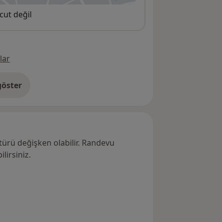
cut değil
lar
öster
res hakkında
türü değişken olabilir. Randevu
lirsiniz.