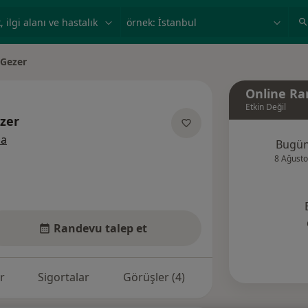
ilgi alanı ve hastalık, isim
örnek: İstanbul
 Gezer
Online Ra
Etkin Değil
zer
uzmanliklar hakkinda
la
Bugü
8 Ağusto
Randevu talep et
r
Sigortalar
Görüşler (4)