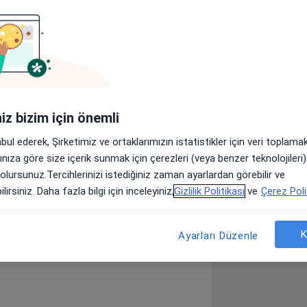
lar
den mezun oldum. Aynı üniversitede İç
 askeri hastanelerde İç Hastalıkları
iniz bizim için önemli
baren Özel Sİncan Koru Hastanesinde
abul ederek, Şirketimiz ve ortaklarımızın istatistikler için veri toplam
arınıza göre size içerik sunmak için çerezleri (veya benzer teknolojiler
 olursunuz.Tercihlerinizi istediğiniz zaman ayarlardan görebilir ve
lirsiniz. Daha fazla bilgi için inceleyiniz,
Gizlilik Politikası
ve
Çerez Poli
on (Hipertansiyon)
Anemi
sr_more_diseases
K
Ayarları Düzenle