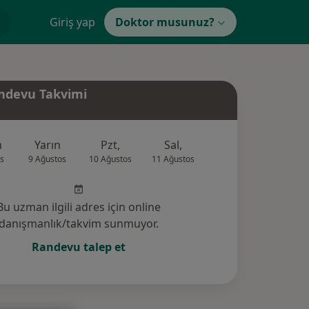
Giriş yap
Doktor musunuz?
ndevu Takvimi
n
Yarın
Pzt,
Sal,
Çar,
Per,
s
9 Ağustos
10 Ağustos
11 Ağustos
12 Ağustos
13 Ağus
Bu uzman ilgili adres için online
danışmanlık/takvim sunmuyor.
Randevu talep et