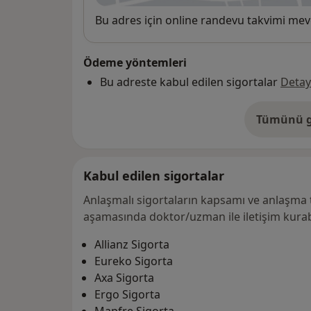
Uygunluk
Bu adres için online randevu takvimi mev
Ödeme yöntemleri
Bu adreste kabul edilen sigortalar
Detay
Tümünü g
ad
Kabul edilen sigortalar
Anlaşmalı sigortaların kapsamı ve anlaşma 
aşamasında doktor/uzman ile iletişim kurabi
Allianz Sigorta
Eureko Sigorta
Axa Sigorta
Ergo Sigorta