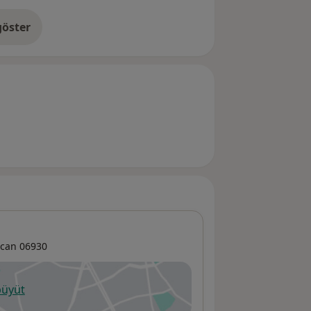
öster
neyim hakkında
ncan
06930
büyüt
ni bir sekmede açılır