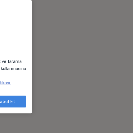
ak ve tarama
i) kullanmasına
tikası.
abul Et