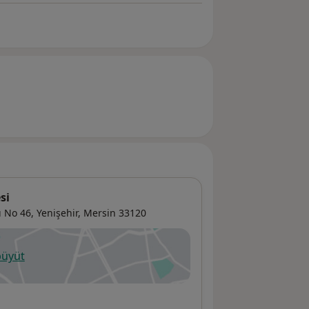
si
ı No 46,
Yenişehir
,
Mersin
33120
büyüt
ni bir sekmede açılır