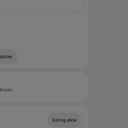
öster
res hakkında
tadır.
Görüş ekle