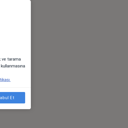
ak ve tarama
i) kullanmasına
tikası.
abul Et