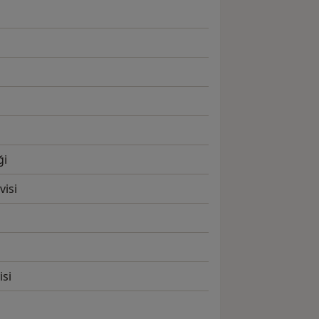
i
ği
visi
isi