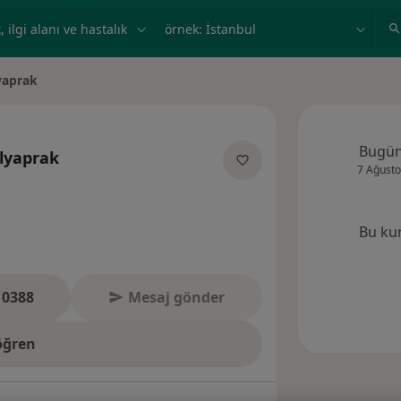
ilgi alanı ve hastalık, isim
örnek: İstanbul
yaprak
Bugü
lyaprak
7 Ağusto
manliklar hakkinda
Bu ku
 0388
Mesaj gönder
öğren