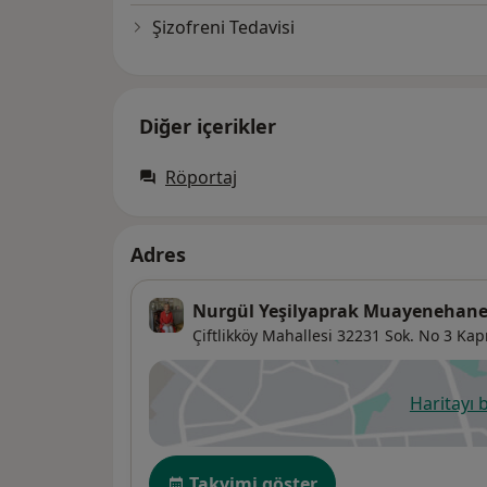
Şizofreni Tedavisi
Diğer içerikler
Röportaj
Adres
Nurgül Yeşilyaprak Muayenehane
Çiftlikköy Mahallesi 32231 Sok. No 3 Kap
Haritayı 
ye
Uygunluk
Takvimi göster