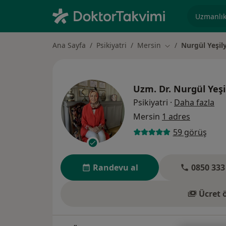
Uzmanlık, 
Ana Sayfa
Psikiyatri
Mersin
Nurgül Yeşil
Şehir değiştir
Uzm. Dr.
Nurgül Yeşi
uz
Psikiyatri
·
Daha fazla
Mersin
1 adres
59 görüş
Randevu al
0850 333
Ücret 