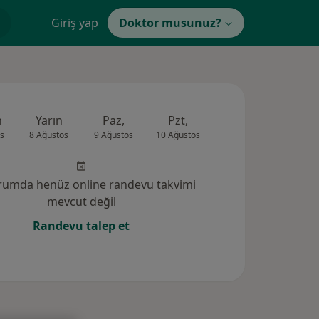
Giriş yap
Doktor musunuz?
n
Yarın
Paz,
Pzt,
Sal,
Çar,
s
8 Ağustos
9 Ağustos
10 Ağustos
11 Ağustos
12 Ağus
rumda henüz online randevu takvimi
mevcut değil
Randevu talep et