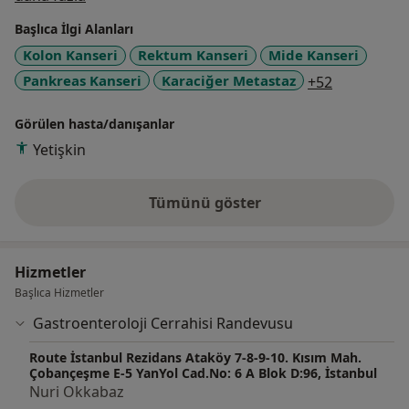
kolorektal cerrahi uzmanı unvanına sahibim.
Başlıca İlgi Alanları
Türk Kolon ve Rektum Cerrahisi Derneğinde komisyon
Kolon Kanseri
Rektum Kanseri
Mide Kanseri
üyelikleri, bilimsel toplantılarda konuşmacı ve eğitmen
a11y_sr_mo
Pankreas Kanseri
Karaciğer Metastaz
+52
olarak görevler almaktayım. Ataköy'de özel
muayenehanemde hastalarımı karşılamaktayım
Görülen hasta/danışanlar
Yetişkin
Tümünü göster
deneyim hakkında
Hizmetler
Başlıca Hizmetler
Gastroenteroloji Cerrahisi Randevusu
Route İstanbul Rezidans Ataköy 7-8-9-10. Kısım Mah.
Çobançeşme E-5 YanYol Cad.No: 6 A Blok D:96, İstanbul
Nuri Okkabaz