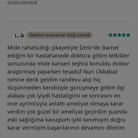
kullanıcının görüşüne göre ö....ö
Görüşü şikayet et
i̇...b
Telefon numarası doğrulandı
I
Mide rahatsızlığı şikayetiyle İzmir'de ikamet
ettiğim bir hastahanede doktora gittim tetkikler
sonucunda mide kanseri teşhisi konuldu doktor
araştırmasi yaparken tesadüf Nuri Okkabaz
ismine denk geldim randevu alıp hiç
düşünmeden kendisiyle görüşmeye gittim ilgi
alakası çok iyiydi hastaligimi ve sonrasını en
ince ayrintisiyla anlattı ameliyat olmaya karar
verdim çok güzel bir ameliyat geçirdim şuanda
eski sağlığıma kavuştum iyiki tanımışım doğru
karar vermişim başarılarının devamını dilerim