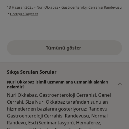
13 Haziran 2025
•
Nuri Okkabaz
•
Gastroenteroloji Cerrahisi Randevusu
kullanıcının görüşüne göre i̇...b
•
Görüşü şikayet et
Tümünü göster
yukarıdaki görüşler
Sıkça Sorulan Sorular
Nuri Okkabaz isimli uzmanın ana uzmanlık alanları
nelerdir?
Nuri Okkabaz, Gastroenteroloji Cerrahisi, Genel
Cerrahi. Size Nuri Okkabaz tarafından sunulan
hizmetlerden bazılarını gösteriyoruz: Randevu,
Gastroenteroloji Cerrahisi Randevusu, Normal
Randevu, Esd (Sedimantasyon), Hemaferez,