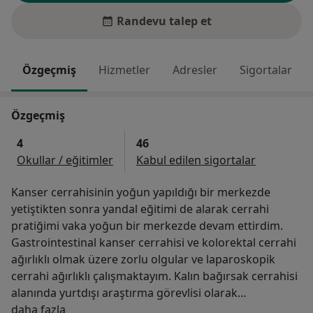
Randevu talep et
Özgeçmiş
Hizmetler
Adresler
Sigortalar
Özgeçmiş
4
46
Okullar / eğitimler
Kabul edilen sigortalar
Kanser cerrahisinin yoğun yapıldığı bir merkezde
yetiştikten sonra yandal eğitimi de alarak cerrahi
pratiğimi vaka yoğun bir merkezde devam ettirdim.
Gastrointestinal kanser cerrahisi ve kolorektal cerrahi
ağırlıklı olmak üzere zorlu olgular ve laparoskopik
cerrahi ağırlıklı çalışmaktayım. Kalın bağırsak cerrahisi
alanında yurtdışı araştırma görevlisi olarak
Hakkımda
gözlemlerim yanı sıra 2017 yılından itibaren Avrupa
daha fazla