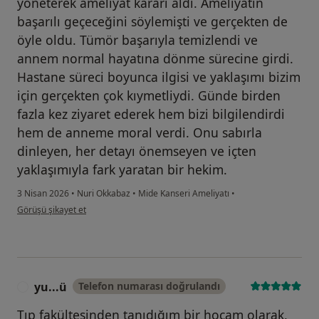
yöneterek ameliyat kararı aldı. Ameliyatın
başarılı geçeceğini söylemişti ve gerçekten de
öyle oldu. Tümör başarıyla temizlendi ve
annem normal hayatına dönme sürecine girdi.
Hastane süreci boyunca ilgisi ve yaklaşımı bizim
için gerçekten çok kıymetliydi. Günde birden
fazla kez ziyaret ederek hem bizi bilgilendirdi
hem de anneme moral verdi. Onu sabırla
dinleyen, her detayı önemseyen ve içten
yaklaşımıyla fark yaratan bir hekim.
3 Nisan 2026
•
Nuri Okkabaz
•
Mide Kanseri Ameliyatı
•
kullanıcının görüşüne göre z....̇
Görüşü şikayet et
yu...ü
Telefon numarası doğrulandı
Y
Tıp fakültesinden tanıdığım bir hocam olarak,