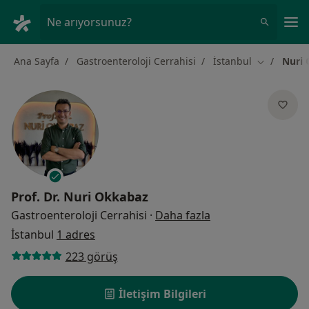
An
Ne arıyorsunuz?
Ana Sayfa
Gastroenteroloji Cerrahisi
İstanbul
Nuri
Şehir değiş
Prof. Dr.
Nuri Okkabaz
uzmanliklar hakki
Gastroenteroloji Cerrahisi
·
Daha fazla
İstanbul
1 adres
223 görüş
İletişim Bilgileri