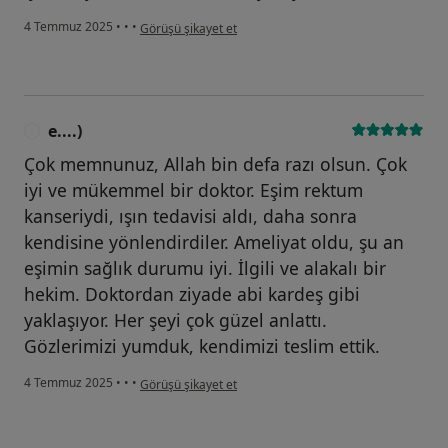
kullanıcının görüşüne göre c....ç
4 Temmuz 2025
•
•
•
Görüşü şikayet et
e....)
E
Çok memnunuz, Allah bin defa razı olsun. Çok
iyi ve mükemmel bir doktor. Eşim rektum
kanseriydi, ışın tedavisi aldı, daha sonra
kendisine yönlendirdiler. Ameliyat oldu, şu an
eşimin sağlık durumu iyi. İlgili ve alakalı bir
hekim. Doktordan ziyade abi kardeş gibi
yaklaşıyor. Her şeyi çok güzel anlattı.
Gözlerimizi yumduk, kendimizi teslim ettik.
kullanıcının görüşüne göre e....)
4 Temmuz 2025
•
•
•
Görüşü şikayet et