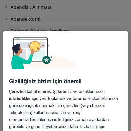
Apandisit Alınması
Apendektomi
Bağırsak Kanseri Ameliyatı
Da Vinci Robotik Cerrahi
Elektron Işınlı Bilgisayarlı Tomografi
Endoskopi
Endoskopik Cerrahi
Gizliliğiniz bizim için önemli
Enjeksiyon Im
Çerezleri kabul ederek, Şirketimiz ve ortaklarımızın
istatistikler için veri toplamak ve tarama alışkanlıklarınıza
Enjeksiyon Iv
göre size içerik sunmak için çerezleri (veya benzer
teknolojileri) kullanmasına izin vermiş
Esd (Sedimantasyon)
olursunuz.Tercihlerinizi istediğiniz zaman ayarlardan
Gastrointestinal Cerrahisi
görebilir ve güncelleyebilirsiniz. Daha fazla bilgi için