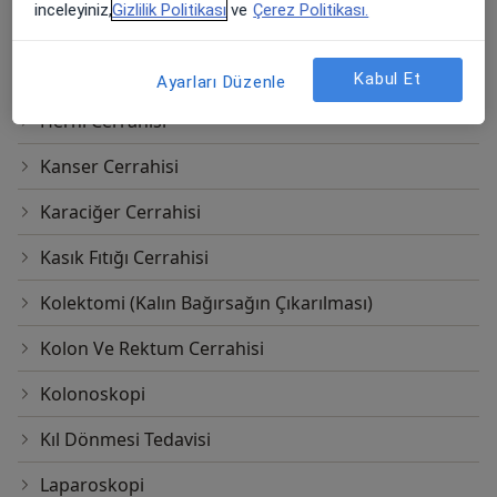
inceleyiniz,
Gizlilik Politikası
ve
Çerez Politikası.
Gastroskopi
Hemaferez
Kabul Et
Ayarları Düzenle
Herni Cerrahisi
Kanser Cerrahisi
Karaciğer Cerrahisi
Kasık Fıtığı Cerrahisi
Kolektomi (Kalın Bağırsağın Çıkarılması)
Kolon Ve Rektum Cerrahisi
Kolonoskopi
Kıl Dönmesi Tedavisi
Laparoskopi