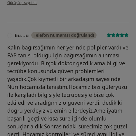
kullanıcının görüşüne göre ş....ö
Görüşü şikayet et
bu...u
Telefon numarası doğrulandı
B
Kalın bağırsağımın her yerinde polipler vardı ve
FAP tanısı olduğu için bağırsağımın alınması
gerekiyordu. Birçok doktor gezdik ama bilgi ve
tecrübe konusunda güven problemleri
yaşadık.Çok kıymetli bir arkadaşım sayesinde
Nuri hocamızla tanıştım.Hocamız bizi güleryüzü
ile karşıladı bilgisiyle tecrübesiyle bize çok
etkiledi ve aradığımız o güveni verdi, dedik ki
doğru yerdeyiz ve emin ellerdeyiz.Ameliyatım
başarılı geçti ve kısa süre içinde olumlu
sonuçlar aldık.Sonrasındaki sürecimiz çok güzel
geçti. Hocamız kontrolleri ve süreci aynı ilgi ve