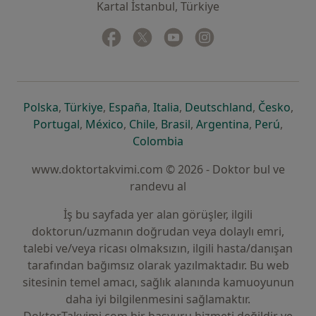
Kartal İstanbul, Türkiye
Facebook
yeni bir sekmede açılır
Twitter
yeni bir sekmede açılır
Youtube
yeni bir sekmede açılır
Instagram
yeni bir sekmede aç
yeni bir sekmede açılır
yeni bir sekmede açılır
yeni bir sekmede açılır
yeni bir sekmede açılır
yeni bir sek
yeni 
Polska
,
Türkiye
,
España
,
Italia
,
Deutschland
,
Česko
,
yeni bir sekmede açılır
yeni bir sekmede açılır
yeni bir sekmede açılır
yeni bir sekmede açılır
yeni bir sekm
yeni bi
Portugal
,
México
,
Chile
,
Brasil
,
Argentina
,
Perú
,
yeni bir sekmede açılır
Colombia
www.doktortakvimi.com © 2026 - Doktor bul ve
randevu al
İş bu sayfada yer alan görüşler, ilgili
doktorun/uzmanın doğrudan veya dolaylı emri,
talebi ve/veya ricası olmaksızın, ilgili hasta/danışan
tarafından bağımsız olarak yazılmaktadır. Bu web
sitesinin temel amacı, sağlık alanında kamuoyunun
daha iyi bilgilenmesini sağlamaktır.