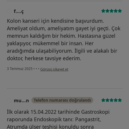
f....ç
F
Kolon kanseri için kendisine başvurdum.
Ameliyat oldum, ameliyatım gayet iyi geçti. Çok
memnun kaldığım bir hekim. Hastasına güzel
yaklaşıyor, mükemmel bir insan. Her
aradığımda ulaşabiliyorum. İlgili ve alakalı bir
doktor, herkese tavsiye ederim.
kullanıcının görüşüne göre f....ç
3 Temmuz 2025
•
•
•
Görüşü şikayet et
mu...n
Telefon numarası doğrulandı
M
İlk olarak 15.04.2022 tarihinde Gastroskopi
raporunda Endoskopik tanı: Pangastrit,
Atrumda ülser teşhisi konuldu sonra