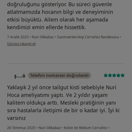
doğruluğunu gösteriyor. Bu süreci güvenle
atlatmamızda hocanın bilgi ve deneyiminin
etkisi büyüktü. Ailem olarak her aşamada
kendimizi emin ellerde hissettik.
7 Aralık 2025
•
Nuri Okkabaz
•
Gastroenteroloji Cerrahisi Randevusu
•
kullanıcının görüşüne göre yu...ü
Görüşü şikayet et
ş....ö
Telefon numarası doğrulandı
Ş
Yaklaşık 2 yıl önce tailgut kisti sebebiyle Nuri
Hoca ameliyatımı yaptı. Ve 2 yıldır yaşam
kalitem oldukça arttı. Mesleki pratiğinin yanı
sıra hastalarla iletişimi de bir o kadar iyi. İyi ki
varsınız
26 Temmuz 2025
•
Nuri Okkabaz
•
Kolon Ve Rektum Cerrahisi
•