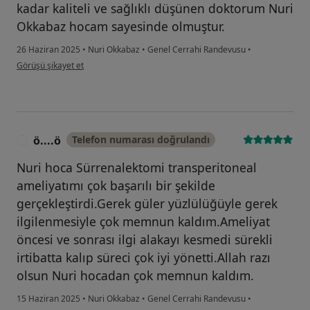
kadar kaliteli ve sağlıklı düşünen doktorum Nuri
Okkabaz hocam sayesinde olmuştur.
26 Haziran 2025
•
Nuri Okkabaz
•
Genel Cerrahi Randevusu
•
kullanıcının görüşüne göre mu...n
Görüşü şikayet et
ö....ö
Telefon numarası doğrulandı
Ö
Nuri hoca Sürrenalektomi transperitoneal
ameliyatımı çok başarılı bir şekilde
gerçekleştirdi.Gerek güler yüzlülüğüyle gerek
ilgilenmesiyle çok memnun kaldım.Ameliyat
öncesi ve sonrası ilgi alakayı kesmedi sürekli
irtibatta kalıp süreci çok iyi yönetti.Allah razı
olsun Nuri hocadan çok memnun kaldım.
15 Haziran 2025
•
Nuri Okkabaz
•
Genel Cerrahi Randevusu
•