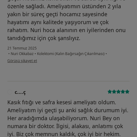
özenle sağladı. Ameliyatımın üstünden 2 yıla
yakın bir süreç geçti hocamız sayesinde
hayatımı aynı kalitede yaşıyorum ve çok
rahatım. Nuri hoca alanının en iyilerinden onu
tanıdığımız için çok şanslıyız.
21 Temmuz 2025
•
Nuri Okkabaz
•
Kolektomi (Kalın Bağırsağın Çıkarılması)
•
kullanıcının görüşüne göre bu...u
Görüşü şikayet et
c....ç
C
Kasık fıtığı ve safra kesesi ameliyatı oldum.
Ameliyatım iyi geçti şu anki sağlık durumum iyi.
Her aradığımda ulaşabiliyorum. Nuri Bey on
numara bir doktor. İlgisi, alakası, anlatımı çok
iyi. Biz çok memnun kaldık, çok iyi bir hekim.