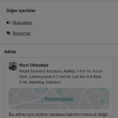
Diğer içerikler
Makaleler
Röportaj
Adres
Nuri Okkabaz
Route İstanbul Rezidans Ataköy 7-8-9-10. Kısım
Mah. Çobançeşme E-5 YanYol Cad.No: 6 A Blok
D:96,
Bakırköy
,
İstanbul
Haritayı büyüt
yeni bir sekmede açılır
Uygunluk
Bu adres için online randevu takvimi mevcut değil