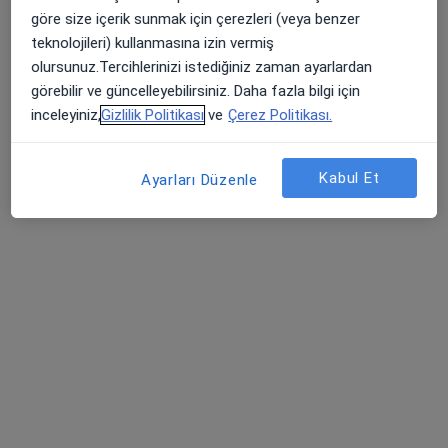
göre size içerik sunmak için çerezleri (veya benzer
Adres
Online
teknolojileri) kullanmasına izin vermiş
olursunuz.Tercihlerinizi istediğiniz zaman ayarlardan
Cumhuriyet mahallesi,cevval sokak,First avenue avm,C blok,Büyükçekmece / İstanbul, İstanbul
•
Harita
görebilir ve güncelleyebilirsiniz. Daha fazla bilgi için
Op.Dr. Celal Sağlam
inceleyiniz,
Gizlilik Politikası
ve
Çerez Politikası.
Bu uzman ilgili adres için online danışmanlık/takvim sunmuyor.
Kabul Et
Ayarları Düzenle
Randevu talep et
Dr. Öğr. Üyesi Nesimi Mecit
Genel cerrahi