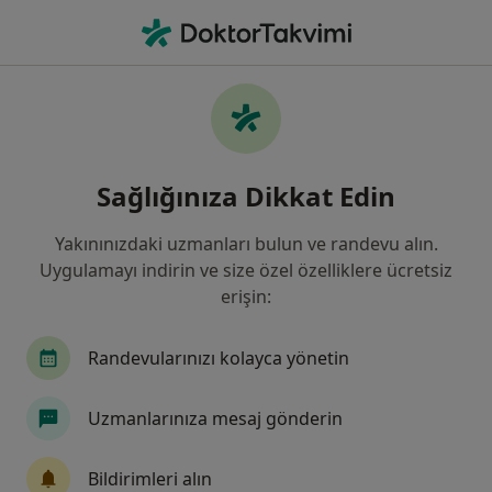
An
Apandisit • Istanbul
Filters
• 1
Sigorta
Harita
Apandisit, İstanbul
Sağlığınıza Dikkat Edin
Yakınınızdaki uzmanları bulun ve randevu alın.
Hangi uzmanlığı aramıştınız?
Uygulamayı indirin ve size özel özelliklere ücretsiz
Genel Cerrahi
İç Hastalıkları
Çocuk Cerrah
erişin:
Randevularınızı kolayca yönetin
Uzmanlarınıza mesaj gönderin
Bildirimleri alın