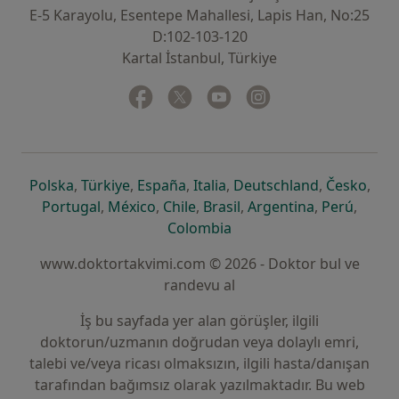
E-5 Karayolu, Esentepe Mahallesi, Lapis Han, No:25
D:102-103-120
Kartal İstanbul, Türkiye
Facebook
yeni bir sekmede açılır
Twitter
yeni bir sekmede açılır
Youtube
yeni bir sekmede açılır
Instagram
yeni bir sekmede aç
yeni bir sekmede açılır
yeni bir sekmede açılır
yeni bir sekmede açılır
yeni bir sekmede açılır
yeni bir sek
yeni 
Polska
,
Türkiye
,
España
,
Italia
,
Deutschland
,
Česko
,
yeni bir sekmede açılır
yeni bir sekmede açılır
yeni bir sekmede açılır
yeni bir sekmede açılır
yeni bir sekm
yeni bi
Portugal
,
México
,
Chile
,
Brasil
,
Argentina
,
Perú
,
yeni bir sekmede açılır
Colombia
www.doktortakvimi.com © 2026 - Doktor bul ve
randevu al
İş bu sayfada yer alan görüşler, ilgili
doktorun/uzmanın doğrudan veya dolaylı emri,
talebi ve/veya ricası olmaksızın, ilgili hasta/danışan
tarafından bağımsız olarak yazılmaktadır. Bu web