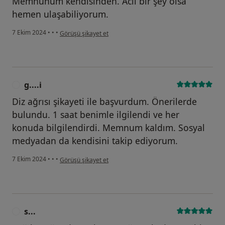
Memnunum kendisinden. Acil bir şey olsa
hemen ulaşabiliyorum.
kullanıcının görüşüne göre e....a
7 Ekim 2024
•
•
•
Görüşü şikayet et
g....i
G
Diz ağrısı şikayeti ile başvurdum. Önerilerde
bulundu. 1 saat benimle ilgilendi ve her
konuda bilgilendirdi. Memnum kaldım. Sosyal
medyadan da kendisini takip ediyorum.
kullanıcının görüşüne göre g....i
7 Ekim 2024
•
•
•
Görüşü şikayet et
s...
S