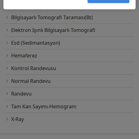
Diğer Hizmetler
Bilgisayarlı Tomografi Taraması(Bt)
Elektron Işınlı Bilgisayarlı Tomografi
Esd (Sedimantasyon)
Hemaferez
Kontrol Randevusu
Normal Randevu
Randevu
Tam Kan Sayımı-Hemogram
X-Ray