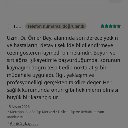
t.....
Telefon numarası doğrulandı
T
Uzm. Dr. Ömer Bey, alanında son derece yetkin
ve hastalarını detaylı şekilde bilgilendirmeye
özen gösteren kıymetli bir hekimdir. Boyun ve
sırt ağrısı şikayetimle başvurduğumda, sorunun
kaynağını doğru tespit edip nokta atışı bir
müdahale uyguladı. İlgi, yaklaşım ve
profesyonelliği gerçekten takdire değer. Her
sağlık kurumunda onun gibi hekimlerin olması
büyük bir kazanç olur.
15 Nisan 2026
•
Metropol Aliağa Tıp Merkezi
•
Fiziksel Tıp Ve Rehabilitasyon
Randevusu
kullanıcının görüşüne göre t.....
•
Görüşü şikayet et