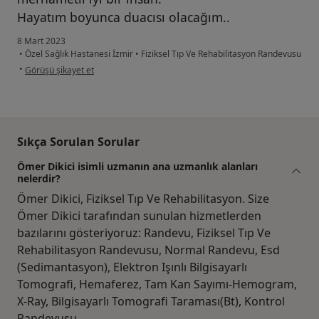
Hayatım boyunca duacısı olacağım..
8 Mart 2023
•
Özel Sağlık Hastanesi İzmir
•
Fiziksel Tıp Ve Rehabilitasyon Randevusu
kullanıcının görüşüne göre na...
•
Görüşü şikayet et
Sıkça Sorulan Sorular
Ömer Dikici isimli uzmanın ana uzmanlık alanları
nelerdir?
Ömer Dikici, Fiziksel Tıp Ve Rehabilitasyon. Size
Ömer Dikici tarafından sunulan hizmetlerden
bazılarını gösteriyoruz: Randevu, Fiziksel Tıp Ve
Rehabilitasyon Randevusu, Normal Randevu, Esd
(Sedimantasyon), Elektron Işınlı Bilgisayarlı
Tomografi, Hemaferez, Tam Kan Sayımı-Hemogram,
X-Ray, Bilgisayarlı Tomografi Taraması(Bt), Kontrol
Randevusu.