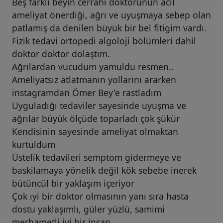
Beş farklı beyin cerrahi doktorunun acil
ameliyat önerdiği, ağrı ve uyuşmaya sebep olan
patlamış da denilen büyük bir bel fitigim vardı.
Fizik tedavi ortopedi algoloji bölümleri dahil
doktor doktor dolaştım.
Ağrılardan vucudum yamuldu resmen..
Ameliyatsız atlatmanın yollarını ararken
instagramdan Ömer Bey'e rastladım
Uyguladığı tedaviler sayesinde uyuşma ve
ağrılar büyük ölçüde toparladı çok şükür
Kendisinin sayesinde ameliyat olmaktan
kurtuldum
Üstelik tedavileri semptom gidermeye ve
baskilamaya yönelik değil kök sebebe inerek
bütüncül bir yaklaşım içeriyor
Çok ıyi bir doktor olmasının yanı sıra hasta
dostu yaklaşımlı, güler yüzlü, samimi
merhametli iyi bir insan.