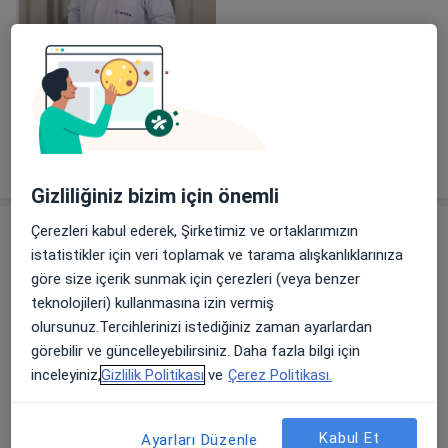
Galeriyi görüntüle (1)
Tümünü göster
deneyim hakkında
Gizliliğiniz bizim için önemli
Hizmetler
Çerezleri kabul ederek, Şirketimiz ve ortaklarımızın
istatistikler için veri toplamak ve tarama alışkanlıklarınıza
Başlıca Hizmetler
göre size içerik sunmak için çerezleri (veya benzer
Fiziksel Tıp Ve Rehabilitasyon Randevusu
teknolojileri) kullanmasına izin vermiş
Kültür, 252. Sk. No: 6, Aliağa
olursunuz.Tercihlerinizi istediğiniz zaman ayarlardan
Ücretler Hakkında
görebilir ve güncelleyebilirsiniz. Daha fazla bilgi için
Metropol Aliağa Tıp Merkezi
inceleyiniz,
Gizlilik Politikası
ve
Çerez Politikası.
Kültür, 252. Sk. No: 6, Aliağa
Ücretler Hakkında
Metropol Aliağa Tıp Merkezi
Kabul Et
Ayarları Düzenle