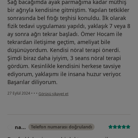
Sağ bacağımda ayak parmağıma kadar müthiş
bir ağrıyla kendisine gitmiştim. Yapılan tetkikler
sonrasında bel fıtığı teşhisi konuldu. İlk olarak
fizik tedavi uygulaması yapıldı, yaklaşık 7 veya 8
ay sonra ağrı tekrar başladı. Ömer Hocam ile
tekrardan iletişime geçtim, ameliyat bile
düşünüyordum. Kendisi nöral terapi önerdi.
Şimdi biraz daha iyiyim, 3 seans nöral terapi
gördüm. Kesinlikle kendisini herkese tavsiye
ediyorum, yaklaşımı ile insana huzur veriyor.
Başarılar diliyorum.
kullanıcının görüşüne göre s...
27 Eylül 2024
•
•
•
Görüşü şikayet et
na...
Telefon numarası doğrulandı
N