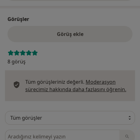
Görüşler
Görüş ekle
8 görüş
Tüm görüşleriniz değerli.
Moderasyon
Görüş
sürecimiz hakkında daha fazlasını öğrenin.
Görüşler içerisinde ara