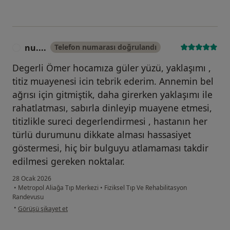
nu....
Telefon numarası doğrulandı
N
Degerli Ömer hocamıza güler yüzü, yaklaşımı ,
titiz muayenesi icin tebrik ederim. Annemin bel
ağrısı için gitmiştik, daha girerken yaklaşımı ile
rahatlatması, sabırla dinleyip muayene etmesi,
titizlikle sureci degerlendirmesi , hastanın her
türlü durumunu dikkate alması hassasiyet
göstermesi, hiç bir bulguyu atlamaması takdir
edilmesi gereken noktalar.
28 Ocak 2026
•
Metropol Aliağa Tıp Merkezi
•
Fiziksel Tıp Ve Rehabilitasyon
Randevusu
kullanıcının görüşüne göre nu....
•
Görüşü şikayet et