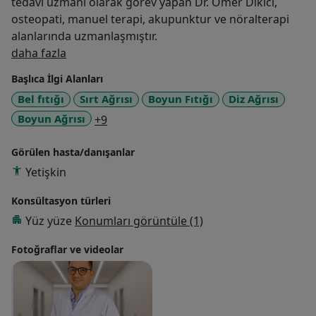
tedavi uzmanı olarak görev yapan Dr. Ömer Dikici,
osteopati, manuel terapi, akupunktur ve nöralterapi
alanlarında uzmanlaşmıştır.
Hakkımda
daha fazla
Başlıca İlgi Alanları
Bel fıtığı
Sırt Ağrısı
Boyun Fıtığı
Diz Ağrısı
a11y_sr_more_diseases
Boyun Ağrısı
+9
Görülen hasta/danışanlar
Yetişkin
Konsültasyon türleri
Yüz yüze
Konumları görüntüle (1)
Fotoğraflar ve videolar