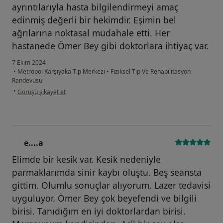
ayrıntılarıyla hasta bilgilendirmeyi amaç
edinmiş değerli bir hekimdir. Eşimin bel
ağrılarına noktasal müdahale etti. Her
hastanede Ömer Bey gibi doktorlara ihtiyaç var.
7 Ekim 2024
•
Metropol Karşıyaka Tıp Merkezi
•
Fiziksel Tıp Ve Rehabilitasyon
Randevusu
kullanıcının görüşüne göre s.....
•
Görüşü şikayet et
e....a
E
Elimde bir kesik var. Kesik nedeniyle
parmaklarımda sinir kaybı oluştu. Beş seansta
gittim. Olumlu sonuçlar alıyorum. Lazer tedavisi
uyguluyor. Ömer Bey çok beyefendi ve bilgili
birisi. Tanıdığım en iyi doktorlardan birisi.