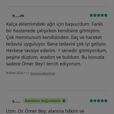
n....m
N
Kalça eklemimdeki ağrı için başvurdum. Farklı
bir hastanede çalışırken kendisine gitmiştim.
Çok memnunum kendisinden. İlaç ve hareket
tedavisi uyguluyor. Bana tedavisi çok iyi geliyor.
Herkese tavsiye ederim. 1 senedir gitmiyordum,
peşine düştüm, aradım ve buldum. Bu konuda
sadece Ömer Bey'i tercih ediyorum.
kullanıcının görüşüne göre n....m
9 Ekim 2024
•
•
•
Görüşü şikayet et
s.....
Randevu doğrulandı
S
Uzm. Dr. Ömer Bey, alanına hâkim ve