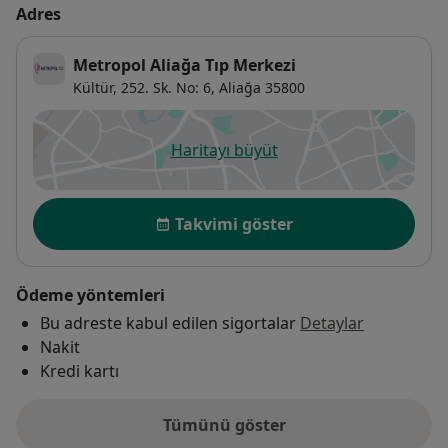
Adres
Metropol Aliağa Tıp Merkezi
Kültür, 252. Sk. No: 6,
Aliağa
35800
Haritayı büyüt
yeni bir sekmede açılır
Uygunluk
Takvimi göster
Ödeme yöntemleri
Bu adreste kabul edilen sigortalar
Detaylar
Nakit
Kredi kartı
Tümünü göster
adres hakkında