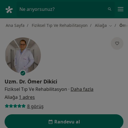
An
Ne arıyorsunuz?
Ana Sayfa
Fiziksel Tıp Ve Rehabilitasyon
Aliağa
Ömer
Şehir deği
Uzm. Dr.
Ömer Dikici
uzmanliklar ha
Fiziksel Tıp Ve Rehabilitasyon
·
Daha fazla
Aliağa
1 adres
8 görüş
Randevu al