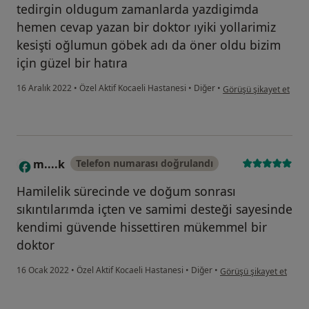
tedirgin oldugum zamanlarda yazdigimda
hemen cevap yazan bir doktor ıyiki yollarimiz
kesişti oğlumun göbek adı da öner oldu bizim
için güzel bir hatıra
kullanıcının görüşüne g
16 Aralık 2022
•
Özel Aktif Kocaeli Hastanesi
•
Diğer
•
Görüşü şikayet et
m....k
Telefon numarası doğrulandı
M
Hamilelik sürecinde ve doğum sonrası
sıkıntılarımda içten ve samimi desteği sayesinde
kendimi güvende hissettiren mükemmel bir
doktor
kullanıcının görüşüne g
16 Ocak 2022
•
Özel Aktif Kocaeli Hastanesi
•
Diğer
•
Görüşü şikayet et