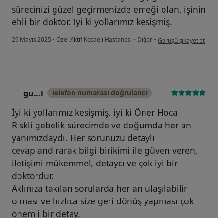
sürecinizi güzel geçirmenizde emeği olan, işinin
ehli bir doktor. İyi ki yollarımız kesişmiş.
kullanıcının görüşüne g
29 Mayıs 2025
•
Özel Aktif Kocaeli Hastanesi
•
Diğer
•
Görüşü şikayet et
gü...l
Telefon numarası doğrulandı
G
İyi ki yollarımız kesişmiş, iyi ki Öner Hoca
Riskli gebelik sürecimde ve doğumda her an
yanımızdaydı. Her sorunuzu detaylı
cevaplandırarak bilgi birikimi ile güven veren,
iletişimi mükemmel, detaycı ve çok iyi bir
doktordur.
Aklınıza takılan sorularda her an ulaşılabilir
olması ve hızlıca size geri dönüş yapması çok
önemli bir detay.