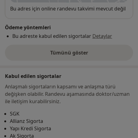
Uygunluk
Bu adres için online randevu takvimi mevcut değil
Ödeme yöntemleri
Bu adreste kabul edilen sigortalar
Detaylar
Tümünü göster
adres hakkında
Kabul edilen sigortalar
Anlaşmalı sigortaların kapsamı ve anlaşma türü
değişken olabilir. Randevu aşamasında doktor/uzman
ile iletişim kurabilirsiniz.
SGK
Allianz Sigorta
Yapı Kredi Sigorta
Ak Sigorta