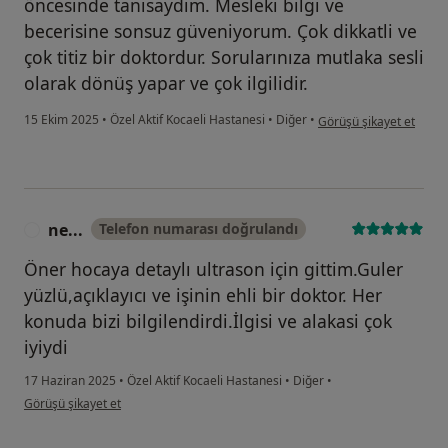
öncesinde tanısaydım. Mesleki bilgi ve
becerisine sonsuz güveniyorum. Çok dikkatli ve
çok titiz bir doktordur. Sorularınıza mutlaka sesli
olarak dönüş yapar ve çok ilgilidir.
kullanıcının görüşüne gör
15 Ekim 2025
•
Özel Aktif Kocaeli Hastanesi
•
Diğer
•
Görüşü şikayet et
ne...
Telefon numarası doğrulandı
N
Öner hocaya detaylı ultrason için gittim.Guler
yüzlü,açıklayıcı ve işinin ehli bir doktor. Her
konuda bizi bilgilendirdi.İlgisi ve alakasi çok
iyiydi
17 Haziran 2025
•
Özel Aktif Kocaeli Hastanesi
•
Diğer
•
kullanıcının görüşüne göre ne...
Görüşü şikayet et