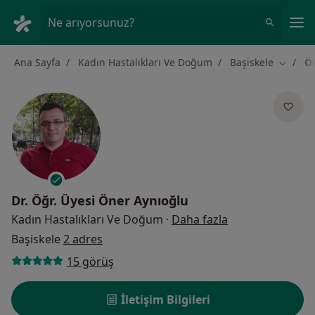
An
Ne arıyorsunuz?
Ana Sayfa
Kadın Hastalıkları Ve Doğum
Başiskele
Ö
Şehir de
Dr. Öğr. Üyesi
Öner Aynıoğlu
uzmanliklar hak
Kadın Hastalıkları Ve Doğum
·
Daha fazla
Başiskele
2 adres
15 görüş
İletişim Bilgileri