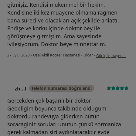
gitmişiz. Kendisi mükemmel bir hekim.
Kendisine iki kez muayene olmama rağmen
bana süreci ve olacakları açık şekilde anlattı.
Endişe ve korku içinde doktor bey ile
görüşmeye gitmiştim. Ama sayesinde
iyileşiyorum. Doktor beye minnettarım.
kullanıcının görüşüne gö
27 Eylül 2023
•
Özel Aktif Kocaeli Hastanesi
•
Diğer
•
Görüşü şikayet et
zh...l
Telefon numarası doğrulandı
Z
Gercekden çok başarılı bir doktor
Gebeligim boyunca takibinde oldugum
doktordu randevuya giderken bütün
soracaginiz soruları unutun çünkü sormaniza
gerek kalmadan sizi aydınlatacaktır evde