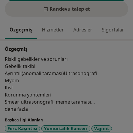
Randevu talep et
Özgeçmiş
Hizmetler
Adresler
Sigortalar
Özgeçmiş
Riskli gebelikler ve sorunları
Gebelik takibi
Ayrıntılı(anomali taraması)Ultrasonografi
Myom
Kist
Korunma yöntemleri
Smear, ultrasonografi, meme taraması
Hakkımda
Kanser taraması
daha fazla
Kısırlık-infertilite araştırma ve tedavisi
Başlıca İlgi Alanları
Tüp ligasyonu-tüp bağlama
Ferç Kaşıntısı
Yumurtalık Kanseri
Vajinit
Gebelik öncesi danışmanık