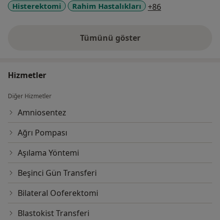
a11y_sr_more_d
Histerektomi
Rahim Hastalıkları
+86
İdrar kaçırma araştırma ve tedavisi
Endoskopik cerrahi (kapalı cerrahi)
Tümünü göster
deneyim hakkında
Hizmetler
Diğer Hizmetler
Amniosentez
Ağrı Pompası
Aşılama Yöntemi
Beşinci Gün Transferi
Bilateral Ooferektomi
Blastokist Transferi