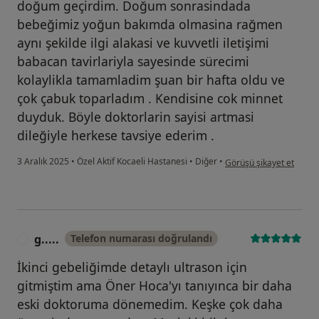
doğum geçirdim. Doğum sonrasindada
bebeğimiz yoğun bakımda olmasina rağmen
aynı şekilde ilgi alakasi ve kuvvetli iletişimi
babacan tavirlariyla sayesinde sürecimi
kolaylikla tamamladim şuan bir hafta oldu ve
çok çabuk toparladım . Kendisine cok minnet
duyduk. Böyle doktorlarin sayisi artmasi
dileğiyle herkese tavsiye ederim .
kullanıcının görüşüne gör
3 Aralık 2025
•
Özel Aktif Kocaeli Hastanesi
•
Diğer
•
Görüşü şikayet et
g.....
Telefon numarası doğrulandı
G
İkinci gebeliğimde detaylı ultrason için
gitmiştim ama Öner Hoca'yı tanıyınca bir daha
eski doktoruma dönemedim. Keşke çok daha