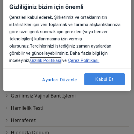
Gizliliğiniz bizim için önemli
Esd (Sedimantasyon)
Çerezleri kabul ederek, Şirketimiz ve ortaklarımızın
Et(Hormon Replasman Tedavisi)
istatistikler için veri toplamak ve tarama alışkanlıklarınıza
göre size içerik sunmak için çerezleri (veya benzer
Fallopi Tüpü Çıkarılması
teknolojileri) kullanmasına izin vermiş
olursunuz.Tercihlerinizi istediğiniz zaman ayarlardan
G Noktası Büyütme
görebilir ve güncelleyebilirsiniz. Daha fazla bilgi için
Gardasil Hpv Aşısı
inceleyiniz,
Gizlilik Politikası
ve
Çerez Politikası.
Genital Estetik
Kabul Et
Ayarları Düzenle
Genital Renk Açıcı Tedaviler
Gerilimsiz Vajinal Bant Işlemi
Hamilelik Testi
Hemaferez
Hipnozla Doğum