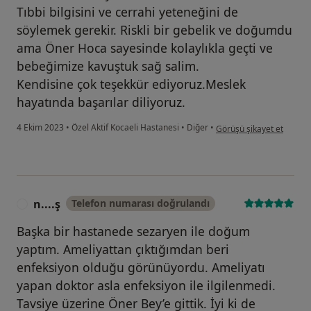
Tıbbi bilgisini ve cerrahi yeteneğini de
söylemek gerekir. Riskli bir gebelik ve doğumdu
ama Öner Hoca sayesinde kolaylıkla geçti ve
bebeğimize kavuştuk sağ salim.
Kendisine çok teşekkür ediyoruz.Meslek
hayatında başarılar diliyoruz.
kullanıcının görüşüne gör
4 Ekim 2023
•
Özel Aktif Kocaeli Hastanesi
•
Diğer
•
Görüşü şikayet et
n....ş
Telefon numarası doğrulandı
N
Başka bir hastanede sezaryen ile doğum
yaptım. Ameliyattan çıktığımdan beri
enfeksiyon olduğu görünüyordu. Ameliyatı
yapan doktor asla enfeksiyon ile ilgilenmedi.
Tavsiye üzerine Öner Bey’e gittik. İyi ki de