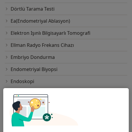
Dörtlü Tarama Testi
Ea(Endometriyal Ablasyon)
Elektron Işınlı Bilgisayarlı Tomografi
Ellman Radyo Frekans Cihazı
Embriyo Dondurma
Endometriyal Biyopsi
Endoskopi
Endoskopik Cerrahi
Endoskopik Lazer Cerrahisi
Endovasküler Embolizasyon
Epizyotomi