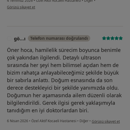
4 Temmuz 2026
•
Özel Aktif Kocaeli Hastanesi
•
Diğer
•
kullanıcının görüşüne göre b.....
Görüşü şikayet et
gö...ı
Telefon numarası doğrulandı
G
Öner hoca, hamilelik sürecim boyunca benimle
çok yakından ilgilendi. Detaylı ultrason
sırasında her şeyi hem bilimsel açıdan hem de
bizim rahatça anlayabileceğimiz şekilde büyük
bir sabırla anlattı. Doğum esnasında da son
derece destekleyici bir şekilde yanımızda oldu.
Doğumun her aşamasında ailem düzenli olarak
bilgilendirildi. Gerek ilgisi gerek yaklaşımıyla
tanıdığım en iyi doktorlardan biri.
kullanıcının görüşüne gö
6 Nisan 2026
•
Özel Aktif Kocaeli Hastanesi
•
Diğer
•
Görüşü şikayet et