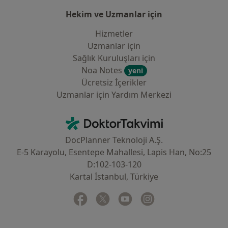
Hekim ve Uzmanlar için
Hizmetler
Uzmanlar için
Sağlık Kuruluşları için
Noa Notes
yeni
Ücretsiz İçerikler
Uzmanlar için Yardım Merkezi
İletişim
DoktorTakvimi - Ana Sayfa
DocPlanner Teknoloji A.Ş.
E-5 Karayolu, Esentepe Mahallesi, Lapis Han, No:25
D:102-103-120
Kartal İstanbul, Türkiye
Facebook
yeni bir sekmede açılır
Twitter
yeni bir sekmede açılır
Youtube
yeni bir sekmede açılır
Instagram
yeni bir sekmede aç