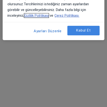
24 görüş
olursunuz.Tercihlerinizi istediğiniz zaman ayarlardan
görebilir ve güncelleyebilirsiniz. Daha fazla bilgi için
Şehit Ali İhsan Çakmak Sokak, Kocaeli
•
Harita
inceleyiniz,
Gizlilik Politikası
ve
Çerez Politikası.
Sare Doğan Muayenehanesi
Bu uzman ilgili adres için online danışmanlık/takvim sunmuyor.
Kabul Et
Ayarları Düzenle
Randevu talep et
Doç. Dr. Ünal Turkay
Kadın hastalıkları ve doğum
81 görüş