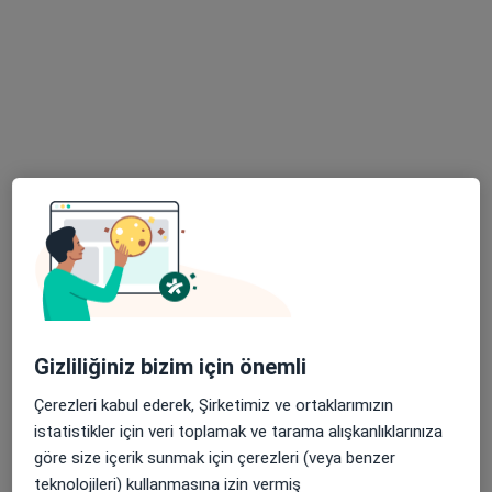
Kadın hastalıkları ve doğum
110 görüş
Yahyakaptan Mah Şehit Ali İhsan Çakmak Sokak İmsa İş Merkezi No:10 Kat:3, Kocaeli
•
Harita
Op.Dr. Bilge ÖĞÜTCÜOĞLU Muayenehanesi
Bu uzman ilgili adres için online danışmanlık/takvim sunmuyor.
Randevu talep et
Gizliliğiniz bizim için önemli
Çerezleri kabul ederek, Şirketimiz ve ortaklarımızın
istatistikler için veri toplamak ve tarama alışkanlıklarınıza
Op. Dr. Sare Çelik Doğan
göre size içerik sunmak için çerezleri (veya benzer
Kadın hastalıkları ve doğum
teknolojileri) kullanmasına izin vermiş