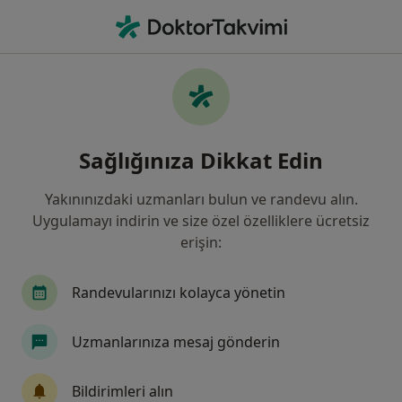
An
Yumurtalık Kisti • Kocaeli Province, Türkiye
Filters
• 1
Sigorta
Harita
Yumurtalık Kisti, Kocaeli
Sağlığınıza Dikkat Edin
Yakınınızdaki uzmanları bulun ve randevu alın.
Hangi uzmanlığı aramıştınız?
Uygulamayı indirin ve size özel özelliklere ücretsiz
Kadın Hastalıkları Ve Doğum
İç Hastalıkları
erişin:
Randevularınızı kolayca yönetin
Uzmanlarınıza mesaj gönderin
Bildirimleri alın