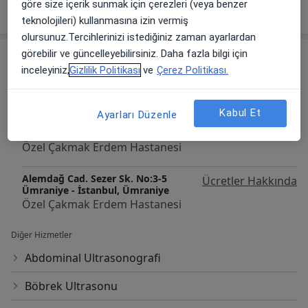
Tümünü göster
göre size içerik sunmak için çerezleri (veya benzer
deneyim hakkında
teknolojileri) kullanmasına izin vermiş
olursunuz.Tercihlerinizi istediğiniz zaman ayarlardan
görebilir ve güncelleyebilirsiniz. Daha fazla bilgi için
Hizmetler
inceleyiniz,
Gizlilik Politikası
ve
Çerez Politikası.
Başlıca Hizmetler
Nefroloji Randevusu
Kabul Et
Ayarları Düzenle
Alemdağ Cad. Sezer Sk. No:3-5
Ücretler Hakkında
Ümraniye - İstanbul, Ümraniye
Özel Çakmak Erdem Hastanesi
Alemdağ Cad. Sezer Sk. No:3-5
Ücretler Hakkında
Ümraniye - İstanbul, Ümraniye
Özel Çakmak Erdem Hastanesi
Diğer Hizmetler
Abdominal Ultrasonografi
Böbrek Ultrasonu