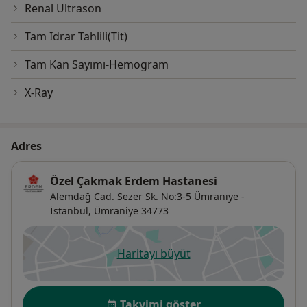
Renal Ultrason
Tam Idrar Tahlili(Tit)
Tam Kan Sayımı-Hemogram
X-Ray
Adres
Özel Çakmak Erdem Hastanesi
Alemdağ Cad. Sezer Sk. No:3-5 Ümraniye -
İstanbul,
Ümraniye
34773
Haritayı büyüt
yeni bir sekmede açılır
Uygunluk
Takvimi göster