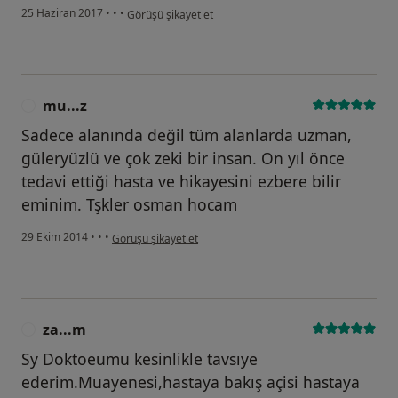
kullanıcının görüşüne göre he...i
25 Haziran 2017
•
•
•
Görüşü şikayet et
mu...z
M
Sadece alanında değil tüm alanlarda uzman,
güleryüzlü ve çok zeki bir insan. On yıl önce
tedavi ettiği hasta ve hikayesini ezbere bilir
eminim. Tşkler osman hocam
kullanıcının görüşüne göre mu...z
29 Ekim 2014
•
•
•
Görüşü şikayet et
za...m
Z
Sy Doktoeumu kesinlikle tavsıye
ederim.Muayenesi,hastaya bakış açisi hastaya