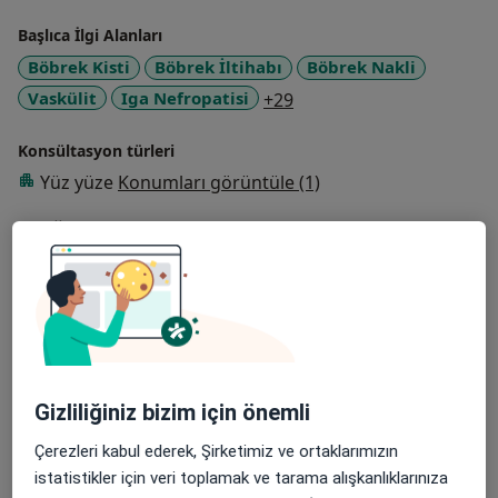
Başlıca İlgi Alanları
Böbrek Kisti
Böbrek İltihabı
Böbrek Nakli
a11y_sr_more_diseases
Vaskülit
Iga Nefropatisi
+29
Konsültasyon türleri
Yüz yüze
Konumları görüntüle (1)
Fotoğraflar ve videolar
Gizliliğiniz bizim için önemli
Galeriyi görüntüle (1)
Çerezleri kabul ederek, Şirketimiz ve ortaklarımızın
istatistikler için veri toplamak ve tarama alışkanlıklarınıza