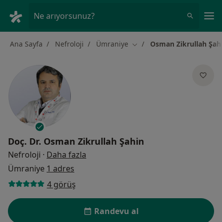
An
Ne arıyorsunuz?
Ana Sayfa
Nefroloji
Ümraniye
Osman Zikrullah Şah
Şehir değiştir
Doç. Dr.
Osman Zikrullah Şahin
uzmanliklar hakkinda
Nefroloji
·
Daha fazla
Ümraniye
1 adres
4 görüş
Randevu al