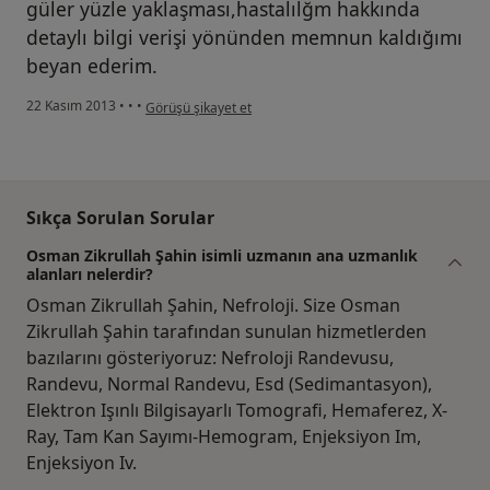
güler yüzle yaklaşması,hastalılğm hakkında
detaylı bilgi verişi yönünden memnun kaldığımı
beyan ederim.
kullanıcının görüşüne göre za...m
22 Kasım 2013
•
•
•
Görüşü şikayet et
Sıkça Sorulan Sorular
Osman Zikrullah Şahin isimli uzmanın ana uzmanlık
alanları nelerdir?
Osman Zikrullah Şahin, Nefroloji. Size Osman
Zikrullah Şahin tarafından sunulan hizmetlerden
bazılarını gösteriyoruz: Nefroloji Randevusu,
Randevu, Normal Randevu, Esd (Sedimantasyon),
Elektron Işınlı Bilgisayarlı Tomografi, Hemaferez, X-
Ray, Tam Kan Sayımı-Hemogram, Enjeksiyon Im,
Enjeksiyon Iv.