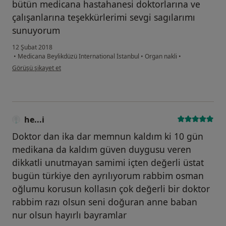
bütün medicana hastahanesi doktorlarına ve
çalışanlarına teşekkürlerimi sevgi sagılarımı
sunuyorum
12 Şubat 2018
•
Medicana Beylikdüzü International İstanbul
•
Organ nakli
•
kullanıcının görüşüne göre he...i
Görüşü şikayet et
he...i
Doktor dan ika dar memnun kaldım ki 10 gün
medikana da kaldım güven duygusu veren
dikkatli unutmayan samimi içten değerli üstat
bugün türkiye den ayrılıyorum rabbim osman
oğlumu korusun kollasın çok değerli bir doktor
rabbim razı olsun seni doğuran anne baban
nur olsun hayırlı bayramlar