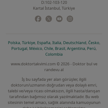
D:102-103-120
Kartal İstanbul, Türkiye
Facebook
yeni bir sekmede açılır
Twitter
yeni bir sekmede açılır
Youtube
yeni bir sekmede açılır
Instagram
yeni bir sekmede aç
yeni bir sekmede açılır
yeni bir sekmede açılır
yeni bir sekmede açılır
yeni bir sekmede açılır
yeni bir sek
yeni 
Polska
,
Türkiye
,
España
,
Italia
,
Deutschland
,
Česko
,
yeni bir sekmede açılır
yeni bir sekmede açılır
yeni bir sekmede açılır
yeni bir sekmede açılır
yeni bir sekm
yeni bi
Portugal
,
México
,
Chile
,
Brasil
,
Argentina
,
Perú
,
yeni bir sekmede açılır
Colombia
www.doktortakvimi.com © 2026 - Doktor bul ve
randevu al
İş bu sayfada yer alan görüşler, ilgili
doktorun/uzmanın doğrudan veya dolaylı emri,
talebi ve/veya ricası olmaksızın, ilgili hasta/danışan
tarafından bağımsız olarak yazılmaktadır. Bu web
sitesinin temel amacı, sağlık alanında kamuoyunun