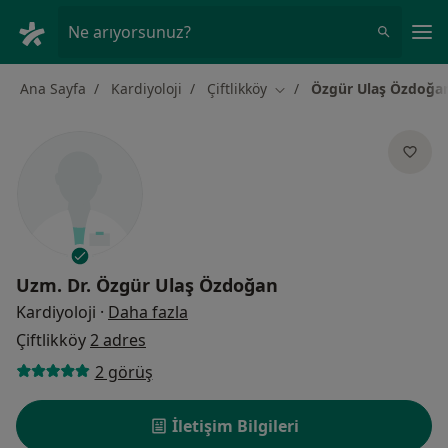
An
Ne arıyorsunuz?
Ana Sayfa
Kardiyoloji
Çiftlikköy
Özgür Ulaş Özdoğa
Şehir değiştir
Uzm. Dr.
Özgür Ulaş Özdoğan
uzmanliklar hakkinda
Kardiyoloji
·
Daha fazla
Çiftlikköy
2 adres
2 görüş
İletişim Bilgileri