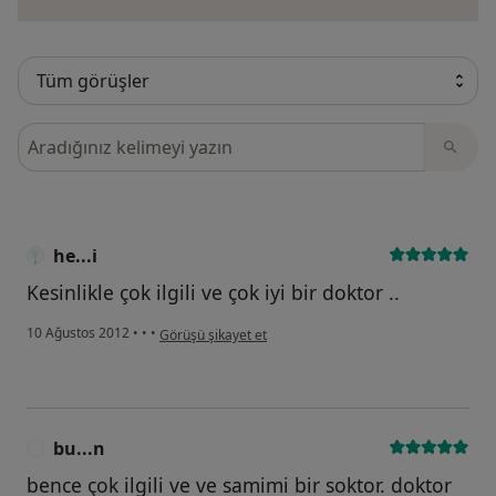
Görüşler içerisinde ara
he...i
Kesinlikle çok ilgili ve çok iyi bir doktor ..
kullanıcının görüşüne göre he...i
10 Ağustos 2012
•
•
•
Görüşü şikayet et
bu...n
B
bence çok ilgili ve ve samimi bir soktor. doktor