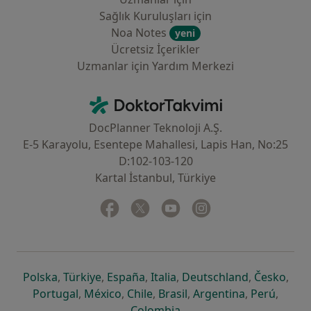
Sağlık Kuruluşları için
Noa Notes
yeni
Ücretsiz İçerikler
Uzmanlar için Yardım Merkezi
İletişim
DoktorTakvimi - Ana Sayfa
DocPlanner Teknoloji A.Ş.
E-5 Karayolu, Esentepe Mahallesi, Lapis Han, No:25
D:102-103-120
Kartal İstanbul, Türkiye
Facebook
yeni bir sekmede açılır
Twitter
yeni bir sekmede açılır
Youtube
yeni bir sekmede açılır
Instagram
yeni bir sekmede aç
yeni bir sekmede açılır
yeni bir sekmede açılır
yeni bir sekmede açılır
yeni bir sekmede açılır
yeni bir sek
yeni 
Polska
,
Türkiye
,
España
,
Italia
,
Deutschland
,
Česko
,
yeni bir sekmede açılır
yeni bir sekmede açılır
yeni bir sekmede açılır
yeni bir sekmede açılır
yeni bir sekm
yeni bi
Portugal
,
México
,
Chile
,
Brasil
,
Argentina
,
Perú
,
yeni bir sekmede açılır
Colombia