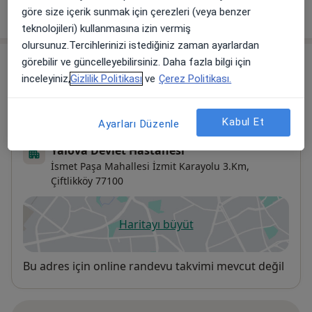
göre size içerik sunmak için çerezleri (veya benzer
teknolojileri) kullanmasına izin vermiş
olursunuz.Tercihlerinizi istediğiniz zaman ayarlardan
Adresler (2)
görebilir ve güncelleyebilirsiniz. Daha fazla bilgi için
inceleyiniz,
Gizlilik Politikası
ve
Çerez Politikası.
Adres 1
Adres 2
Kabul Et
Ayarları Düzenle
Yalova Devlet Hastanesi
İsmet Paşa Mahallesi İzmit Karayolu 3.Km,
Çiftlikköy
77100
Haritayı büyüt
yeni bir sekmede açılır
Uygunluk
Bu adres için online randevu takvimi mevcut değil