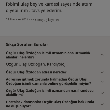
fobimi ulaş bey ve kardesi sayesinde attım
diyebilirim . tavsiye ederim.
kullanıcının görüşüne göre bu...n
11 Haziran 2012
•
•
•
Görüşü şikayet et
Sıkça Sorulan Sorular
Özgür Ulaş Özdoğan isimli uzmanın ana uzmanlık
alanları nelerdir?
Özgür Ulaş Özdoğan, Kardiyoloji.
Özgür Ulaş Özdoğan adresi nerede?
Adresine gitmek zorunda kalmadan Özgür Ulaş
Özdoğan isimli uzmanla online görüşebilir miyim?
Özgür Ulaş Özdoğan isimli uzmandan nasıl randevu
alabilirim?
Hastalar / danışanlar Özgür Ulaş Özdoğan hakkında
ne düşünüyor?