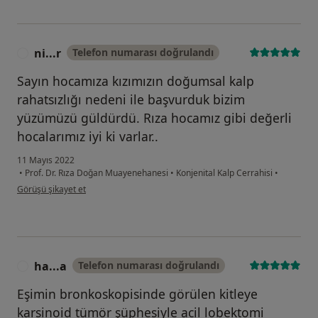
ni...r
Telefon numarası doğrulandı
N
Sayın hocamıza kızımızın doğumsal kalp
rahatsızlığı nedeni ile başvurduk bizim
yüzümüzü güldürdü. Rıza hocamız gibi değerli
hocalarımız iyi ki varlar..
11 Mayıs 2022
•
Prof. Dr. Rıza Doğan Muayenehanesi
•
Konjenital Kalp Cerrahisi
•
kullanıcının görüşüne göre ni...r
Görüşü şikayet et
ha...a
Telefon numarası doğrulandı
H
Eşimin bronkoskopisinde görülen kitleye
karsinoid tümör şüphesiyle acil lobektomi