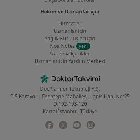
Hekim ve Uzmanlar için
Hizmetler
Uzmanlar için
Sağlık Kuruluşları için
Noa Notes
yeni
Ücretsiz İçerikler
Uzmanlar için Yardım Merkezi
İletişim
DoktorTakvimi - Ana Sayfa
DocPlanner Teknoloji A.Ş.
E-5 Karayolu, Esentepe Mahallesi, Lapis Han, No:25
D:102-103-120
Kartal İstanbul, Türkiye
Facebook
yeni bir sekmede açılır
Twitter
yeni bir sekmede açılır
Youtube
yeni bir sekmede açılır
Instagram
yeni bir sekmede aç