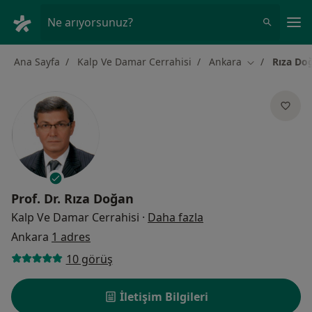
An
Ne arıyorsunuz?
Ana Sayfa
Kalp Ve Damar Cerrahisi
Ankara
Rıza Do
Şehir değiştir
Prof. Dr.
Rıza Doğan
uzmanliklar hakkind
Kalp Ve Damar Cerrahisi
·
Daha fazla
Ankara
1 adres
10 görüş
İletişim Bilgileri