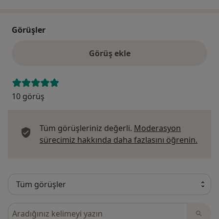
Görüşler
Görüş ekle
10 görüş
Tüm görüşleriniz değerli.
Moderasyon
Görüş
sürecimiz hakkında daha fazlasını öğrenin.
Görüşler içerisinde ara