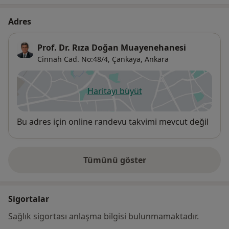
Adres
Prof. Dr. Rıza Doğan Muayenehanesi
Cinnah Cad. No:48/4,
Çankaya
,
Ankara
Haritayı büyüt
yeni bir sekmede açılır
Uygunluk
Bu adres için online randevu takvimi mevcut değil
Tümünü göster
adres hakkında
Sigortalar
Sağlık sigortası anlaşma bilgisi bulunmamaktadır.