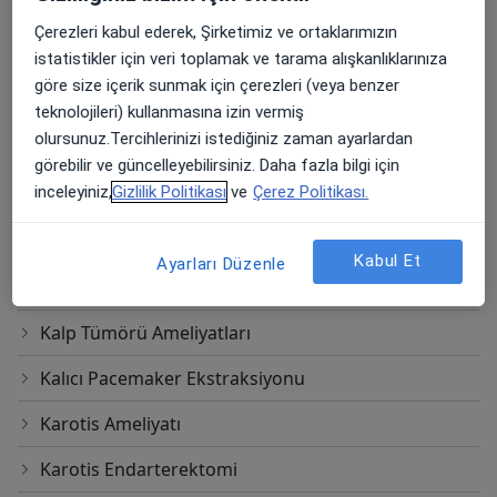
Fibröz Tümörün Cerrahi Olarak Çıkarılması
Çerezleri kabul ederek, Şirketimiz ve ortaklarımızın
Homogreft Kapak
istatistikler için veri toplamak ve tarama alışkanlıklarınıza
göre size içerik sunmak için çerezleri (veya benzer
Implante Edilebilen Kardiyoverter Defibrilatör (Icd)
teknolojileri) kullanmasına izin vermiş
olursunuz.Tercihlerinizi istediğiniz zaman ayarlardan
Kalp Kapakçığı Değişimi
görebilir ve güncelleyebilirsiniz. Daha fazla bilgi için
inceleyiniz,
Gizlilik Politikası
ve
Çerez Politikası.
Kalp Kapakçığı Tamiri
Kalp Kapağı Replasmanı
Kabul Et
Ayarları Düzenle
Kalp Transplantasyonu
Kalp Tümörü Ameliyatları
Kalıcı Pacemaker Ekstraksiyonu
Karotis Ameliyatı
Karotis Endarterektomi