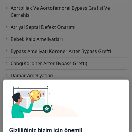
Aortoiliak Ve Aortofemoral Bypass Grafisi Ve
Cerrahisi
Atriyal Septal Defekt Onarımı
Bebek Kalp Ameliyatları
Bypass Ameliyatı Koroner Arter Bypass Grefti
Cabg(Koroner Arter Bypass Grefti)
Damar Ameliyatları
Damar Cerrahisi Ameliyatları
Disseksiyon Ameliyatları
Endarterektomi
Femoropopliteal Bypass
Gizliliğiniz bizim için önemli