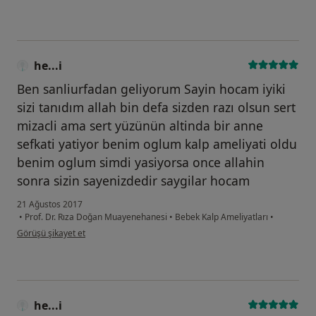
he...i
Ben sanliurfadan geliyorum Sayin hocam iyiki
sizi tanıdım allah bin defa sizden razı olsun sert
mizacli ama sert yüzünün altinda bir anne
sefkati yatiyor benim oglum kalp ameliyati oldu
benim oglum simdi yasiyorsa once allahin
sonra sizin sayenizdedir saygilar hocam
21 Ağustos 2017
•
Prof. Dr. Rıza Doğan Muayenehanesi
•
Bebek Kalp Ameliyatları
•
kullanıcının görüşüne göre he...i
Görüşü şikayet et
he...i