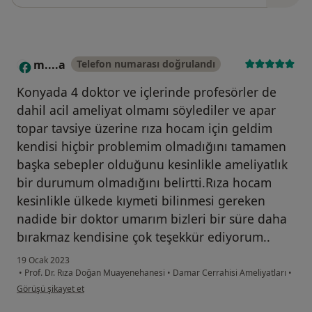
m....a
Telefon numarası doğrulandı
M
Konyada 4 doktor ve içlerinde profesörler de
dahil acil ameliyat olmamı söylediler ve apar
topar tavsiye üzerine rıza hocam için geldim
kendisi hiçbir problemim olmadığını tamamen
başka sebepler olduğunu kesinlikle ameliyatlık
bir durumum olmadığını belirtti.Rıza hocam
kesinlikle ülkede kıymeti bilinmesi gereken
nadide bir doktor umarım bizleri bir süre daha
bırakmaz kendisine çok teşekkür ediyorum..
19 Ocak 2023
•
Prof. Dr. Rıza Doğan Muayenehanesi
•
Damar Cerrahisi Ameliyatları
•
kullanıcının görüşüne göre m....a
Görüşü şikayet et