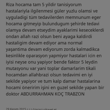
Riza hocama tam 5 yildir tanisiyorum
hastalariyla ilgilenmesi güler yuzlu olamsi ve
uyguladigi tüm tedavilerden memnunum eger
hocama gitmeyip bulundugum şehirde tedavi
olamya devam etseydim ayaklarimi keseceklerdi
ondan allah razi olsun beni ayaga kaldirdi
hastaligim devam ediyor ama normal
yaşantima devam ediyorum zorda kalmadikca
kesinlikle oparasyon yapmiyor hastalari icin en
iyisi neyse onu yapiyor bende faktor 5 leydin
mutasyonu var yani toplar damarlarim tikali
hocamdan allahbrazi olsun tedavimi en iyi
sekilde yapiyor ve tum kalp damar hastalarina
hocami öneririm işini en guzel sekilde yapan bir
doktor ABDURRAHMAN KOÇ TRABZON
kullanıcının görüşüne göre he...i
29 Kasım 2015
•
•
•
Görüşü şikayet et