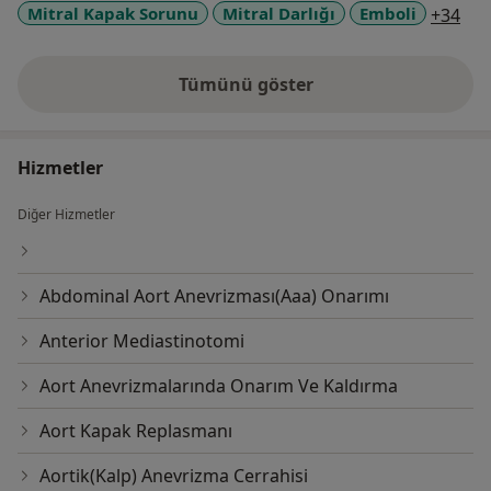
a11
Mitral Kapak Sorunu
Mitral Darlığı
Emboli
+34
Tümünü göster
deneyim hakkında
Hizmetler
Diğer Hizmetler
Abdominal Aort Anevrizması(Aaa) Onarımı
Anterior Mediastinotomi
Aort Anevrizmalarında Onarım Ve Kaldırma
Aort Kapak Replasmanı
Aortik(Kalp) Anevrizma Cerrahisi