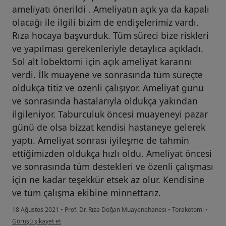
ameliyatı önerildi . Ameliyatın açık ya da kapalı
olacağı ile ilgili bizim de endişelerimiz vardı.
Rıza hocaya başvurduk. Tüm süreci bize riskleri
ve yapılması gerekenleriyle detaylıca açıkladı.
Sol alt lobektomi için açık ameliyat kararını
verdi. İlk muayene ve sonrasında tüm süreçte
oldukça titiz ve özenli çalışıyor. Ameliyat günü
ve sonrasında hastalarıyla oldukça yakından
ilgileniyor. Taburculuk öncesi muayeneyi pazar
günü de olsa bizzat kendisi hastaneye gelerek
yaptı. Ameliyat sonrası iyileşme de tahmin
ettiğimizden oldukça hızlı oldu. Ameliyat öncesi
ve sonrasında tüm destekleri ve özenli çalışması
için ne kadar teşekkür etsek az olur. Kendisine
ve tüm çalışma ekibine minnettarız.
18 Ağustos 2021
•
Prof. Dr. Rıza Doğan Muayenehanesi
•
Torakotomi
•
kullanıcının görüşüne göre ha...a
Görüşü şikayet et