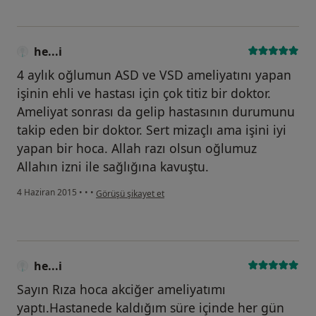
he...i
4 aylık oğlumun ASD ve VSD ameliyatını yapan
işinin ehli ve hastası için çok titiz bir doktor.
Ameliyat sonrası da gelip hastasının durumunu
takip eden bir doktor. Sert mizaçlı ama işini iyi
yapan bir hoca. Allah razı olsun oğlumuz
Allahın izni ile sağlığına kavuştu.
kullanıcının görüşüne göre he...i
4 Haziran 2015
•
•
•
Görüşü şikayet et
he...i
Sayın Rıza hoca akciğer ameliyatımı
yaptı.Hastanede kaldığım süre içinde her gün