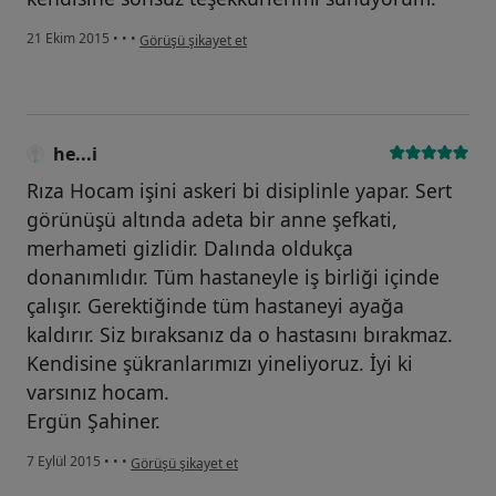
kullanıcının görüşüne göre he...i
21 Ekim 2015
•
•
•
Görüşü şikayet et
he...i
Rıza Hocam işini askeri bi disiplinle yapar. Sert
görünüşü altında adeta bir anne şefkati,
merhameti gizlidir. Dalında oldukça
donanımlıdır. Tüm hastaneyle iş birliği içinde
çalışır. Gerektiğinde tüm hastaneyi ayağa
kaldırır. Siz bıraksanız da o hastasını bırakmaz.
Kendisine şükranlarımızı yineliyoruz. İyi ki
varsınız hocam.
Ergün Şahiner.
kullanıcının görüşüne göre he...i
7 Eylül 2015
•
•
•
Görüşü şikayet et