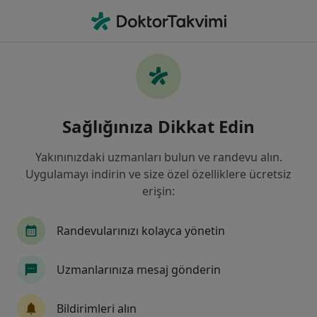
An
Göğüs Cerrahisi • Ankara, Türkiye
Filters
Sigorta
Harita
Ankara, Göğüs Cerrahisi
Sağlığınıza Dikkat Edin
Yakınınızdaki uzmanları bulun ve randevu alın.
Uygulamayı indirin ve size özel özelliklere ücretsiz
erişin:
Randevularınızı kolayca yönetin
Prof. Dr. Kuthan Kavaklı
Uzmanlarınıza mesaj gönderin
Göğüs cerrahisi
45 görüş
Bildirimleri alın