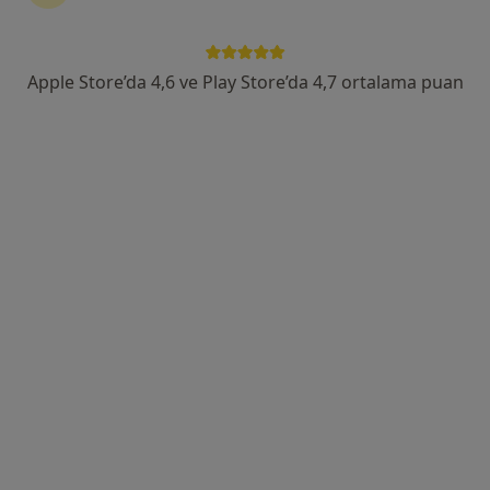
Emrah Mahallesi General Tevfik Sağlam Caddesi, Keçiören
•
Harita
Ankara Gülhane Eğitim ve Araştırma Hastanesi
Bu uzman ilgili adres için online danışmanlık/takvim sunmuyor.
Apple Store’da 4,6 ve Play Store’da 4,7 ortalama puan
Randevu talep et
Prof. Dr. Erkan Dikmen
Göğüs cerrahisi
49 görüş
Hacettepe Üniversitesi, Ankara
•
Harita
HACETTEPE TIP FAKÜLTESİ HASTANESİ, GÖĞÜS CERRAHİSİ ANABİLİM DALI