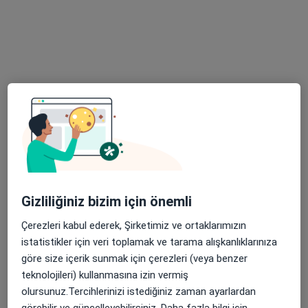
Prof. Dr. Mehmet
Dakak
Göğüs cerrahisi
Bu kurumda online uygunluğu bulunan bir doktor veya uzman bulunamadı
Profili Gör
Gizliliğiniz bizim için önemli
Çerezleri kabul ederek, Şirketimiz ve ortaklarımızın
istatistikler için veri toplamak ve tarama alışkanlıklarınıza
göre size içerik sunmak için çerezleri (veya benzer
Prof. Dr. Mehmet Dakak
teknolojileri) kullanmasına izin vermiş
olursunuz.Tercihlerinizi istediğiniz zaman ayarlardan
Göğüs cerrahisi