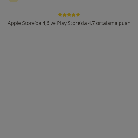
Emrah Mahallesi General Tevfik Sağlam Caddesi, Keçiören
•
Harita
Ankara Gülhane Eğitim ve Araştırma Hastanesi
Bu uzman ilgili adres için online danışmanlık/takvim sunmuyor.
Apple Store’da 4,6 ve Play Store’da 4,7 ortalama puan
Randevu talep et
Uygun olan doktor/uzmanlar
Bu doktor/uzmanlar Keçiören, Ankara aramanıza
yakın bölgelerde bulunuyor.