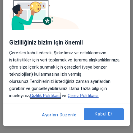
Yaşam Caddesi No:5 Söğütözü, Yenimahalle
•
Harita
Özel Tobb Etü Hastanesi
Prof. Dr. Mehmet
Dakak
Gizliliğiniz bizim için önemli
Göğüs cerrahisi
Çerezleri kabul ederek, Şirketimiz ve ortaklarımızın
Bu kurumda online uygunluğu bulunan bir doktor veya uzman bulunamadı
istatistikler için veri toplamak ve tarama alışkanlıklarınıza
göre size içerik sunmak için çerezleri (veya benzer
Profili Gör
teknolojileri) kullanmasına izin vermiş
olursunuz.Tercihlerinizi istediğiniz zaman ayarlardan
görebilir ve güncelleyebilirsiniz. Daha fazla bilgi için
Bölgenizdeki diğer uzmanlar
inceleyiniz,
Gizlilik Politikası
ve
Çerez Politikası.
Şu anda boş yerleri yok. Yeni açılışlar için daha sonra
tekrar kontrol edin.
Kabul Et
Ayarları Düzenle