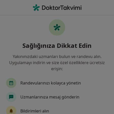
An
Göğüs Cerrahisi • Keçiören, Ankara
Filters
Sigorta
Harita
Keçiören, Göğüs Cerrahisi
Sağlığınıza Dikkat Edin
Yakınınızdaki uzmanları bulun ve randevu alın.
Uygulamayı indirin ve size özel özelliklere ücretsiz
erişin:
Randevularınızı kolayca yönetin
Prof. Dr. Kuthan Kavaklı
Uzmanlarınıza mesaj gönderin
Göğüs cerrahisi
45 görüş
Bildirimleri alın