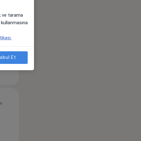
Sal,
Çar,
Per,
ak ve tarama
os
11 Ağustos
12 Ağustos
13 Ağustos
i) kullanmasına
tikası.
abul Et
Sal,
Çar,
Per,
os
11 Ağustos
12 Ağustos
13 Ağustos