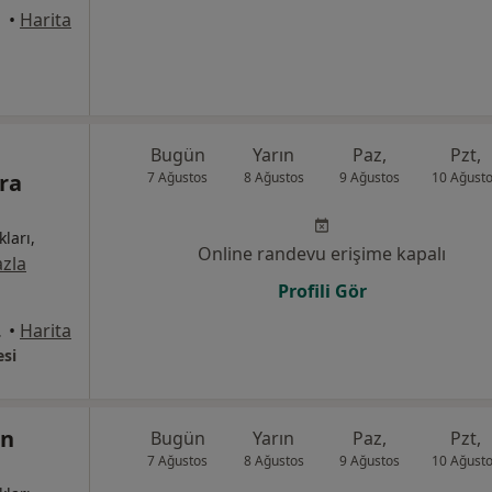
•
Harita
Bugün
Yarın
Paz,
Pzt,
ra
7 Ağustos
8 Ağustos
9 Ağustos
10 Ağust
kları,
Online randevu erişime kapalı
zla
Profili Gör
, Sincan
•
Harita
si
en
Bugün
Yarın
Paz,
Pzt,
7 Ağustos
8 Ağustos
9 Ağustos
10 Ağust