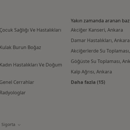
Yakın zamanda aranan bazı 
ocuk Sağlığı Ve Hastalıkları
Akciğer Kanseri, Ankara
Damar Hastalıkları, Ankara
 Kulak Burun Boğaz
Akciğerlerde Su Toplaması
Göğüste Su Toplaması, An
Kadın Hastalıkları Ve Doğum
Kalp Ağrısı, Ankara
Genel Cerrahlar
Daha fazla (15)
Kategoride daha f
 Radyologlar
rta kabul eden diğer doktorlar
 Sigorta
ğiştir
Şehir değiştir