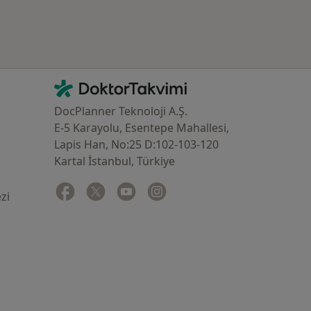
İletişim
DoktorTakvimi - Ana Sayfa
DocPlanner Teknoloji A.Ş.
E-5 Karayolu, Esentepe Mahallesi,
Lapis Han, No:25 D:102-103-120
Kartal İstanbul, Türkiye
Facebook
yeni bir sekmede açılır
Twitter
yeni bir sekmede açılır
Youtube
yeni bir sekmede açılır
Instagram
yeni bir sekmede açılır
zi