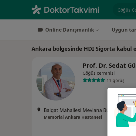
Uzmanlık, 
Online Danışmanlık
Uygun tar
Ankara bölgesinde HDI Sigorta kabul 
Prof. Dr. Sedat G
Göğüs cerrahisi
11 görüş
Balgat Mahallesi Mevlana Bulvarı 1422.Sokak No:4, Ça
Memorial Ankara Hastanesi