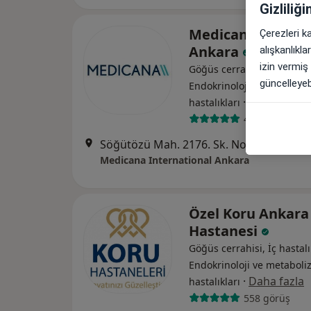
Gizliliğ
Medicana Interna
Çerezleri k
Ankara
alışkanlıkl
izin vermiş
Göğüs cerrahisi, İç hastalı
güncelleyebi
Endokrinoloji ve metabol
·
Daha fazla
hastalıkları
452 görüş
Söğütözü Mah. 2176. Sk. No: 3, Çankaya
Medicana International Ankara
Özel Koru Ankara
Hastanesi
Göğüs cerrahisi, İç hastalı
Endokrinoloji ve metabol
·
Daha fazla
hastalıkları
558 görüş