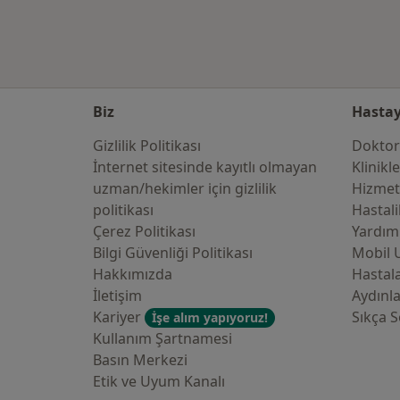
Biz
Hastay
Gizlilik Politikası
Doktor
İnternet sitesinde kayıtlı olmayan
Klinikl
uzman/hekimler i̇çin gizlilik
Hizmet
politikası
Hastali
Çerez Politikası
Yardım
Bilgi Güvenliği Politikası
Mobil 
Hakkımızda
Hastala
İletişim
Aydınl
Kariyer
Sıkça S
İşe alım yapıyoruz!
Kullanım Şartnamesi
Basın Merkezi
Etik ve Uyum Kanalı