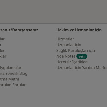
sanız/Danışansanız
Hekim ve Uzmanlar için
lar
Hizmetler
er
Uzmanlar için
ler
Sağlık Kuruluşları için
klar
Noa Notes
yeni
Ücretsiz İçerikler
Uygulamalar
Uzmanlar için Yardım Merke
ra Yönelik Blog
atma Metni
orulan Sorular