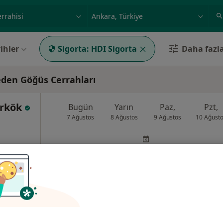
ilgi alanı ve hastalık, isim
örnek: İstanbul
ihler
Sigorta:
HDI Sigorta
Daha fazla
eden Göğüs Cerrahları
ürkök
Bugün
Yarın
Paz,
Pzt,
7 Ağustos
8 Ağustos
9 Ağustos
10 Ağust
Online randevu erişime kapalı
Randevu talep et
nkaya
•
Harita