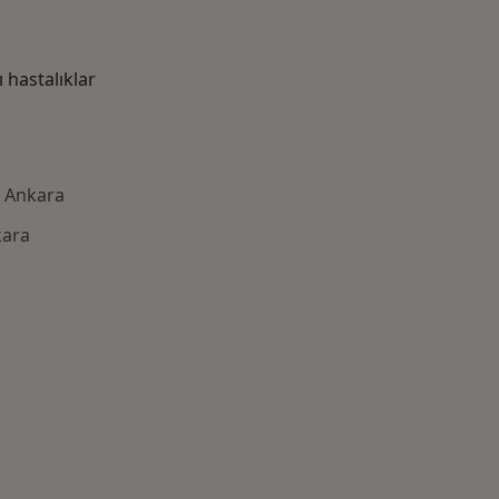
hastalıklar
, Ankara
kara
azlası: Yakın zamanda aranan bazı hastalıklar