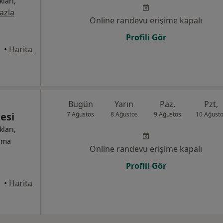
kları,
azla
Online randevu erişime kapalı
Profili Gör
•
Harita
Bugün
Yarın
Paz,
Pzt,
esi
7 Ağustos
8 Ağustos
9 Ağustos
10 Ağust
kları,
izma
Online randevu erişime kapalı
Profili Gör
•
Harita