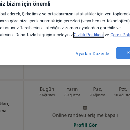
iniz bizim için önemli
tional
Bugün
Yarın
Paz,
Pzt,
abul ederek, Şirketimiz ve ortaklarımızın istatistikler için veri toplam
7 Ağustos
8 Ağustos
9 Ağustos
10 Ağust
arınıza göre size içerik sunmak için çerezleri (veya benzer teknolojiler
 olursunuz.Tercihlerinizi istediğiniz zaman ayarlardan görebilir ve
kları,
lirsiniz. Daha fazla bilgi için inceleyiniz,
Gizlilik Politikası
ve
Çerez Poli
izma
Online randevu erişime kapalı
Profili Gör
K
Ayarları Düzenle
•
Harita
Bugün
Yarın
Paz,
Pzt,
7 Ağustos
8 Ağustos
9 Ağustos
10 Ağust
kları,
izma
Online randevu erişime kapalı
Profili Gör