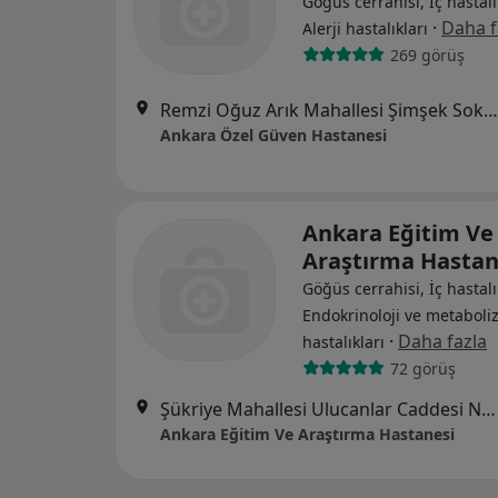
Göğüs cerrahisi, İç hastalı
·
Daha f
Alerji hastalıkları
269 görüş
Remzi Oğuz Arık Mahallesi Şimşek Sokak No:29 Kavaklıdere, Çankaya
Ankara Özel Güven Hastanesi
Ankara Eğitim Ve
Araştırma Hastan
Göğüs cerrahisi, İç hastalı
Endokrinoloji ve metabol
·
Daha fazla
hastalıkları
72 görüş
Şükriye Mahallesi Ulucanlar Caddesi No:89, Altındağ
Ankara Eğitim Ve Araştırma Hastanesi