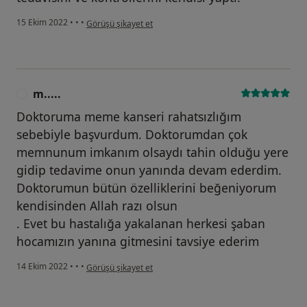
kullanıcının görüşüne göre ö....
15 Ekim 2022
•
•
•
Görüşü şikayet et
m.....
M
Doktoruma meme kanseri rahatsızlığım
sebebiyle başvurdum. Doktorumdan çok
memnunum imkanım olsaydı tahin olduğu yere
gidip tedavime onun yanında devam ederdim.
Doktorumun bütün özelliklerini beğeniyorum
kendisinden Allah razı olsun
. Evet bu hastalığa yakalanan herkesi şaban
hocamızın yanına gitmesini tavsiye ederim
kullanıcının görüşüne göre m.....
14 Ekim 2022
•
•
•
Görüşü şikayet et