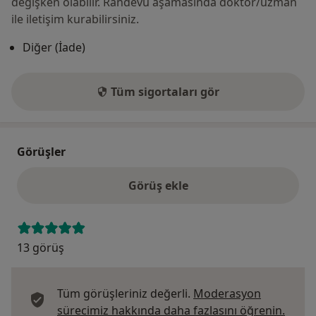
değişken olabilir. Randevu aşamasında doktor/uzman
ile iletişim kurabilirsiniz.
Diğer (İade)
Tüm sigortaları gör
Görüşler
Görüş ekle
13 görüş
Tüm görüşleriniz değerli.
Moderasyon
Görüş
sürecimiz hakkında daha fazlasını öğrenin.