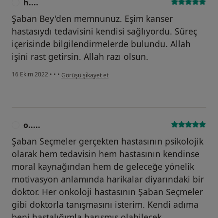
h....
H
Şaban Bey'den memnunuz. Eşim kanser
hastasıydı tedavisini kendisi sağlıyordu. Süreç
içerisinde bilgilendirmelerde bulundu. Allah
işini rast getirsin. Allah razı olsun.
kullanıcının görüşüne göre h....
16 Ekim 2022
•
•
•
Görüşü şikayet et
o.....
O
Şaban Seçmeler gerçekten hastasının psikolojik
olarak hem tedavisin hem hastasının kendinse
moral kaynağından hem de geleceğe yönelik
motivasyon anlamında harikalar diyarındaki bir
doktor. Her onkoloji hastasının Şaban Seçmeler
gibi doktorla tanışmasını isterim. Kendi adıma
beni hastalığımla barışmış olabilecek