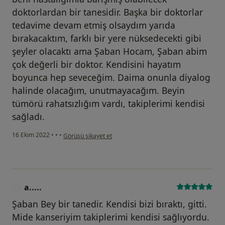
doktorlardan bir tanesidir. Başka bir doktorlar
tedavime devam etmiş olsaydım yarıda
bırakacaktım, farklı bir yere nüksedecekti gibi
şeyler olacaktı ama Şaban Hocam, Şaban abim
çok değerli bir doktor. Kendisini hayatım
boyunca hep seveceğim. Daima onunla diyalog
halinde olacağım, unutmayacağım. Beyin
tümörü rahatsızlığım vardı, takiplerimi kendisi
sağladı.
kullanıcının görüşüne göre o.....
16 Ekim 2022
•
•
•
Görüşü şikayet et
a.....
A
Şaban Bey bir tanedir. Kendisi bizi bıraktı, gitti.
Mide kanseriyim takiplerimi kendisi sağlıyordu.