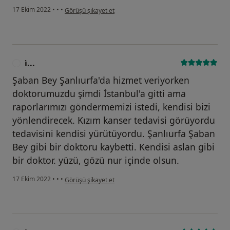
kullanıcının görüşüne göre s.....
17 Ekim 2022
•
•
•
Görüşü şikayet et
i̇...
I
Şaban Bey Şanlıurfa'da hizmet veriyorken
doktorumuzdu şimdi İstanbul'a gitti ama
raporlarımızı göndermemizi istedi, kendisi bizi
yönlendirecek. Kızım kanser tedavisi görüyordu
tedavisini kendisi yürütüyordu. Şanlıurfa Şaban
Bey gibi bir doktoru kaybetti. Kendisi aslan gibi
bir doktor. yüzü, gözü nur içinde olsun.
kullanıcının görüşüne göre i̇...
17 Ekim 2022
•
•
•
Görüşü şikayet et