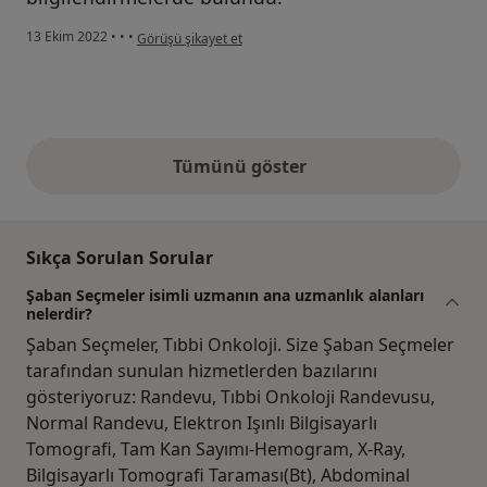
kullanıcının görüşüne göre c....
13 Ekim 2022
•
•
•
Görüşü şikayet et
Tümünü göster
yukarıdaki görüşler
Sıkça Sorulan Sorular
Şaban Seçmeler isimli uzmanın ana uzmanlık alanları
nelerdir?
Şaban Seçmeler, Tıbbi Onkoloji. Size Şaban Seçmeler
tarafından sunulan hizmetlerden bazılarını
gösteriyoruz: Randevu, Tıbbi Onkoloji Randevusu,
Normal Randevu, Elektron Işınlı Bilgisayarlı
Tomografi, Tam Kan Sayımı-Hemogram, X-Ray,
Bilgisayarlı Tomografi Taraması(Bt), Abdominal