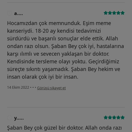
a....
A
Hocamızdan çok memnunduk. Eşim meme
kanseriydi. 18-20 ay kendisi tedavimizi
sürdürdü ve başarılı sonuçlar elde ettik. Allah
ondan razı olsun. Şaban Bey çok iyi, hastalarına
karşı ılımlı ve sevecen yaklaşan bir doktor.
Kendisinde tersleme olayı yoktu. Geçirdiğimiz
süreçte sıkıntı yaşamadık. Şaban Bey hekim ve
insan olarak çok iyi bir insan.
kullanıcının görüşüne göre a....
14 Ekim 2022
•
•
•
Görüşü şikayet et
y.....
Y
Şaban Bey çok güzel bir doktor. Allah onda razı