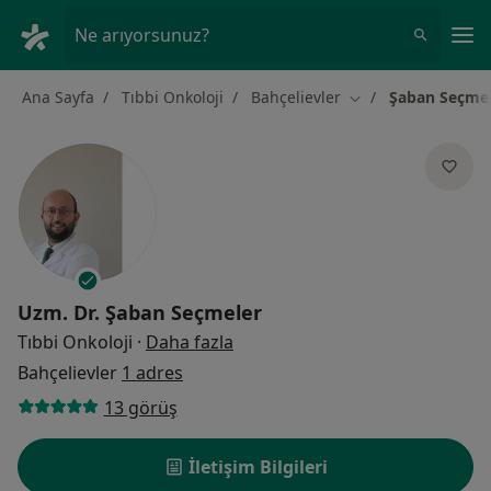
An
Ne arıyorsunuz?
Ana Sayfa
Tıbbi Onkoloji
Bahçelievler
Şaban Seçme
Şehir değiştir
Uzm. Dr.
Şaban Seçmeler
uzmanliklar hakkinda
Tıbbi Onkoloji
·
Daha fazla
Bahçelievler
1 adres
13 görüş
İletişim Bilgileri