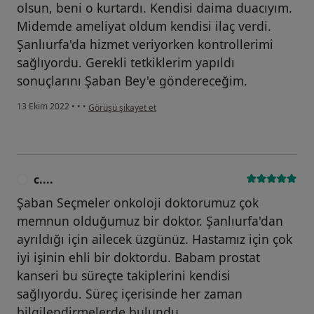
olsun, beni o kurtardı. Kendisi daima duacıyım.
Midemde ameliyat oldum kendisi ilaç verdi.
Şanlıurfa'da hizmet veriyorken kontrollerimi
sağlıyordu. Gerekli tetkiklerim yapıldı
sonuçlarını Şaban Bey'e göndereceğim.
kullanıcının görüşüne göre y.....
13 Ekim 2022
•
•
•
Görüşü şikayet et
c....
C
Şaban Seçmeler onkoloji doktorumuz çok
memnun olduğumuz bir doktor. Şanlıurfa'dan
ayrıldığı için ailecek üzgünüz. Hastamız için çok
iyi işinin ehli bir doktordu. Babam prostat
kanseri bu süreçte takiplerini kendisi
sağlıyordu. Süreç içerisinde her zaman
bilgilendirmelerde bulundu.