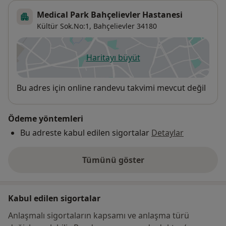
Medical Park Bahçelievler Hastanesi
Kültür Sok.No:1,
Bahçelievler
34180
Haritayı büyüt
yeni bir sekmede açılır
Uygunluk
Bu adres için online randevu takvimi mevcut değil
Ödeme yöntemleri
Bu adreste kabul edilen sigortalar
Detaylar
Tümünü göster
adres hakkında
Kabul edilen sigortalar
Anlaşmalı sigortaların kapsamı ve anlaşma türü