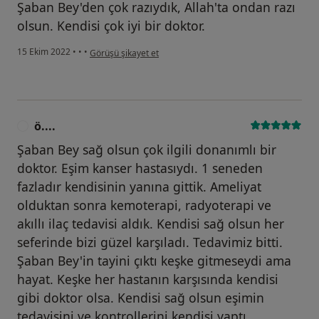
Şaban Bey'den çok razıydık, Allah'ta ondan razı
olsun. Kendisi çok iyi bir doktor.
kullanıcının görüşüne göre a.....
15 Ekim 2022
•
•
•
Görüşü şikayet et
ö....
Ö
Şaban Bey sağ olsun çok ilgili donanımlı bir
doktor. Eşim kanser hastasıydı. 1 seneden
fazladır kendisinin yanına gittik. Ameliyat
olduktan sonra kemoterapi, radyoterapi ve
akıllı ilaç tedavisi aldık. Kendisi sağ olsun her
seferinde bizi güzel karşıladı. Tedavimiz bitti.
Şaban Bey'in tayini çıktı keşke gitmeseydi ama
hayat. Keşke her hastanın karşısında kendisi
gibi doktor olsa. Kendisi sağ olsun eşimin
tedavisini ve kontrollerini kendisi yaptı.