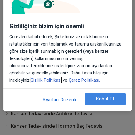
Elektron Işınlı Bilgisayarlı Tomografi
Hedefe Yönelik Tedavi
Gizliliğiniz bizim için önemli
Hipertermik İntraperitoneal Kemoterapi (Hipek)
Çerezleri kabul ederek, Şirketimiz ve ortaklarımızın
Kanser Aşı Tedavisi
istatistikler için veri toplamak ve tarama alışkanlıklarınıza
göre size içerik sunmak için çerezleri (veya benzer
Kanser Görüntüleme Kanser Deteksiyonu
teknolojileri) kullanmasına izin vermiş
Kanser Tanı ve Tarama
olursunuz.Tercihlerinizi istediğiniz zaman ayarlardan
görebilir ve güncelleyebilirsiniz. Daha fazla bilgi için
Kanser Tedavisi
inceleyiniz,
Gizlilik Politikası
ve
Çerez Politikası.
Kanser Tedavisi Sonrası Takip
Kabul Et
Ayarları Düzenle
Kanser Tedavisinde Akıllı İlaç Tedavisi
Kanser Tedavisinde Antikor Tedavisi
Kanser Tedavisinde Hormon İlaç Tedavisi