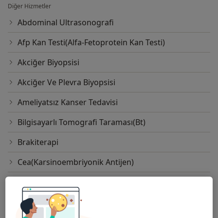
Diğer Hizmetler
Abdominal Ultrasonografi
Afp Kan Testi(Alfa-Fetoprotein Kan Testi)
Akciğer Biyopsisi
Akciğer Ve Plevra Biyopsisi
Ameliyatsız Kanser Tedavisi
Bilgisayarlı Tomografi Taraması(Bt)
Brakiterapi
Cea(Karsinoembriyonik Antijen)
Cyberknife Tedavisi
Eksternal Radyoterapi