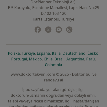
DocPlanner Teknoloji A.Ş.
E-5 Karayolu, Esentepe Mahallesi, Lapis Han, No:25
D:102-103-120
Kartal İstanbul, Türkiye
Facebook
yeni bir sekmede açılır
Twitter
yeni bir sekmede açılır
Youtube
yeni bir sekmede açılır
Instagram
yeni bir sekmede aç
yeni bir sekmede açılır
yeni bir sekmede açılır
yeni bir sekmede açılır
yeni bir sekmede açılır
yeni bir sek
yeni 
Polska
,
Türkiye
,
España
,
Italia
,
Deutschland
,
Česko
,
yeni bir sekmede açılır
yeni bir sekmede açılır
yeni bir sekmede açılır
yeni bir sekmede açılır
yeni bir sekm
yeni bi
Portugal
,
México
,
Chile
,
Brasil
,
Argentina
,
Perú
,
yeni bir sekmede açılır
Colombia
www.doktortakvimi.com © 2026 - Doktor bul ve
randevu al
İş bu sayfada yer alan görüşler, ilgili
doktorun/uzmanın doğrudan veya dolaylı emri,
talebi ve/veya ricası olmaksızın, ilgili hasta/danışan
tarafından bağımsız olarak yazılmaktadır. Bu web