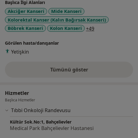
Başlıca İlgi Alanları
Akciğer Kanseri
Mide Kanseri
Kolorektal Kanser (Kalın Bağırsak Kanseri)
a11y_sr_more_dis
Böbrek Kanseri
Kolon Kanseri
+49
Görülen hasta/danışanlar
Yetişkin
Tümünü göster
deneyim hakkında
Hizmetler
Başlıca Hizmetler
Tıbbi Onkoloji Randevusu
Kültür Sok.No:1, Bahçelievler
Medical Park Bahçelievler Hastanesi