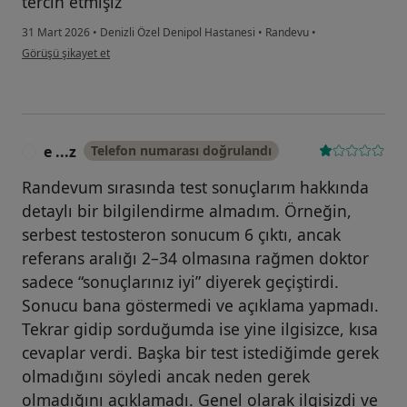
tercih etmişiz
31 Mart 2026
•
Denizli Özel Denipol Hastanesi
•
Randevu
•
kullanıcının görüşüne göre a....a
Görüşü şikayet et
e ...z
Telefon numarası doğrulandı
E
Randevum sırasında test sonuçlarım hakkında
detaylı bir bilgilendirme almadım. Örneğin,
serbest testosteron sonucum 6 çıktı, ancak
referans aralığı 2–34 olmasına rağmen doktor
sadece “sonuçlarınız iyi” diyerek geçiştirdi.
Sonucu bana göstermedi ve açıklama yapmadı.
Tekrar gidip sorduğumda ise yine ilgisizce, kısa
cevaplar verdi. Başka bir test istediğimde gerek
olmadığını söyledi ancak neden gerek
olmadığını açıklamadı. Genel olarak ilgisizdi ve