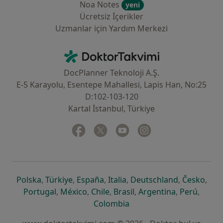
Noa Notes
yeni
Ücretsiz İçerikler
Uzmanlar için Yardım Merkezi
İletişim
DoktorTakvimi - Ana Sayfa
DocPlanner Teknoloji A.Ş.
E-5 Karayolu, Esentepe Mahallesi, Lapis Han, No:25
D:102-103-120
Kartal İstanbul, Türkiye
Facebook
yeni bir sekmede açılır
Twitter
yeni bir sekmede açılır
Youtube
yeni bir sekmede açılır
Instagram
yeni bir sekmede aç
yeni bir sekmede açılır
yeni bir sekmede açılır
yeni bir sekmede açılır
yeni bir sekmede açılır
yeni bir sek
yeni 
Polska
,
Türkiye
,
España
,
Italia
,
Deutschland
,
Česko
,
yeni bir sekmede açılır
yeni bir sekmede açılır
yeni bir sekmede açılır
yeni bir sekmede açılır
yeni bir sekm
yeni bi
Portugal
,
México
,
Chile
,
Brasil
,
Argentina
,
Perú
,
yeni bir sekmede açılır
Colombia