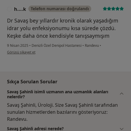
h....k
Telefon numarası doğrulandı
H
Dr Savaş bey yıllardır kronik olarak yaşadığım
idrar yolu enfeksiyonumu kısa sürede çözdü.
Keşke daha önce kendisiyle tanışsaymışım
9 Nisan 2025
•
Denizli Özel Denipol Hastanesi
•
Randevu
•
kullanıcının görüşüne göre h....k
Görüşü şikayet et
Sıkça Sorulan Sorular
Savaş Şahinli isimli uzmanın ana uzmanlık alanları
nelerdir?
Savaş Şahinli, Üroloji. Size Savaş Şahinli tarafından
sunulan hizmetlerden bazılarını gösteriyoruz:
Randevu.
Savaş Şahinli adresi nerede?