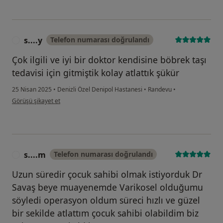
s....y
Telefon numarası doğrulandı
S
Çok ilgili ve iyi bir doktor kendisine böbrek taşı
tedavisi için gitmiştik kolay atlattık şükür
25 Nisan 2025
•
Denizli Özel Denipol Hastanesi
•
Randevu
•
kullanıcının görüşüne göre s....y
Görüşü şikayet et
s....m
Telefon numarası doğrulandı
S
Uzun süredir çocuk sahibi olmak istiyorduk Dr
Savaş beye muayenemde Varikosel olduğumu
söyledi operasyon oldum süreci hızlı ve güzel
bir sekilde atlattım çocuk sahibi olabildim biz