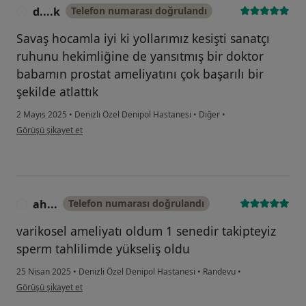
d....k
Telefon numarası doğrulandı
D
Savaş hocamla iyi ki yollarımız kesişti sanatçı
ruhunu hekimliğine de yansıtmış bir doktor
babamın prostat ameliyatını çok başarılı bir
şekilde atlattık
2 Mayıs 2025
•
Denizli Özel Denipol Hastanesi
•
Diğer
•
kullanıcının görüşüne göre d....k
Görüşü şikayet et
ah...
Telefon numarası doğrulandı
A
varikosel ameliyatı oldum 1 senedir takipteyiz
sperm tahlilimde yükseliş oldu
25 Nisan 2025
•
Denizli Özel Denipol Hastanesi
•
Randevu
•
kullanıcının görüşüne göre ah...
Görüşü şikayet et