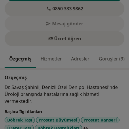
0850 333 9862
Mesaj gönder
Ücret öğren
Özgeçmiş
Hizmetler
Adresler
Görüşler (9)
Özgeçmiş
Dr. Savaş Şahinli, Denizli Özel Denipol Hastanesi'nde
Üroloji branşında hastalarına sağlık hizmeti
vermektedir.
Başlıca İlgi Alanları
Böbrek Taşı
Prostat Büyümesi
Prostat Kanseri
a11y_sr_more_dis
Üreter Taşı
Böbrek Hastalıkları
+5