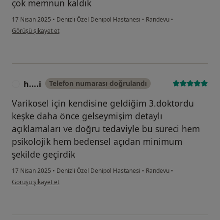
çok memnun kaldık
17 Nisan 2025
•
Denizli Özel Denipol Hastanesi
•
Randevu
•
kullanıcının görüşüne göre s....m
Görüşü şikayet et
h....i
Telefon numarası doğrulandı
H
Varikosel için kendisine geldiğim 3.doktordu
keşke daha önce gelseymişim detaylı
açıklamaları ve doğru tedaviyle bu süreci hem
psikolojik hem bedensel açıdan minimum
şekilde geçirdik
17 Nisan 2025
•
Denizli Özel Denipol Hastanesi
•
Randevu
•
kullanıcının görüşüne göre h....i
Görüşü şikayet et