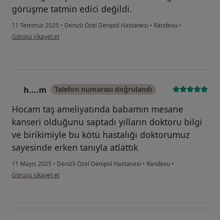
görüşme tatmin edici değildi.
11 Temmuz 2025
•
Denizli Özel Denipol Hastanesi
•
Randevu
•
kullanıcının görüşüne göre e ...z
Görüşü şikayet et
h....m
Telefon numarası doğrulandı
H
Hocam taş ameliyatında babamın mesane
kanseri olduğunu saptadı yılların doktoru bilgi
ve birikimiyle bu kötü hastalığı doktorumuz
sayesinde erken tanıyla atlattık
11 Mayıs 2025
•
Denizli Özel Denipol Hastanesi
•
Randevu
•
kullanıcının görüşüne göre h....m
Görüşü şikayet et