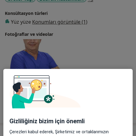
Konsültasyon türleri
Yüz yüze
Konumları görüntüle (1)
Fotoğraflar ve videolar
Galeriyi görüntüle (1)
Tümünü göster
deneyim hakkında
Gizliliğiniz bizim için önemli
Çerezleri kabul ederek, Şirketimiz ve ortaklarımızın
Hizmetler