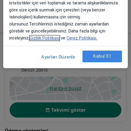
istatistikler için veri toplamak ve tarama alışkanlıklarınıza
göre size içerik sunmak için çerezleri (veya benzer
Diğer Hizmetler
teknolojileri) kullanmasına izin vermiş
Randevu
olursunuz.Tercihlerinizi istediğiniz zaman ayarlardan
görebilir ve güncelleyebilirsiniz. Daha fazla bilgi için
inceleyiniz,
Gizlilik Politikası
ve
Çerez Politikası.
Adres
Kabul Et
Denizli Özel Denipol Hastanesi
Ayarları Düzenle
Merkez Efendi Mahallesi 29 Ekim Bulvarı No:102,
Denizli
20010
Haritayı büyüt
yeni bir sekmede açılır
Uygunluk
Takvimi göster
Ödeme yöntemleri