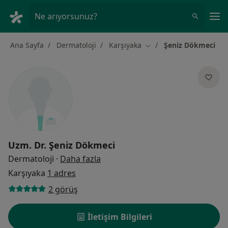
An
Ne arıyorsunuz?
Ana Sayfa
Dermatoloji
Karşıyaka
Şeniz Dökmeci
Şehir değiştir
Uzm. Dr.
Şeniz Dökmeci
uzmanliklar hakkinda
Dermatoloji
·
Daha fazla
Karşıyaka
1 adres
2 görüş
İletişim Bilgileri