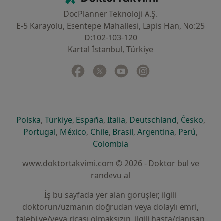
DocPlanner Teknoloji A.Ş.
E-5 Karayolu, Esentepe Mahallesi, Lapis Han, No:25
D:102-103-120
Kartal İstanbul, Türkiye
Facebook
yeni bir sekmede açılır
Twitter
yeni bir sekmede açılır
Youtube
yeni bir sekmede açılır
Instagram
yeni bir sekmede aç
yeni bir sekmede açılır
yeni bir sekmede açılır
yeni bir sekmede açılır
yeni bir sekmede açılır
yeni bir sek
yeni 
Polska
,
Türkiye
,
España
,
Italia
,
Deutschland
,
Česko
,
yeni bir sekmede açılır
yeni bir sekmede açılır
yeni bir sekmede açılır
yeni bir sekmede açılır
yeni bir sekm
yeni bi
Portugal
,
México
,
Chile
,
Brasil
,
Argentina
,
Perú
,
yeni bir sekmede açılır
Colombia
www.doktortakvimi.com © 2026 - Doktor bul ve
randevu al
İş bu sayfada yer alan görüşler, ilgili
doktorun/uzmanın doğrudan veya dolaylı emri,
talebi ve/veya ricası olmaksızın, ilgili hasta/danışan