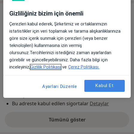
Adres
Gizliliğiniz bizim için önemli
Çerezleri kabul ederek, Şirketimiz ve ortaklarımızın
İzmir Başkent Üniversitesi Zübeyde Hanım
istatistikler için veri toplamak ve tarama alışkanlıklarınıza
Uygulama Ve Araştırma Merkezi
göre size içerik sunmak için çerezleri (veya benzer
Yalı Mahallesi 6471/5 Sokak No:7,
Karşıyaka
teknolojileri) kullanmasına izin vermiş
olursunuz.Tercihlerinizi istediğiniz zaman ayarlardan
Haritayı büyüt
görebilir ve güncelleyebilirsiniz. Daha fazla bilgi için
yeni bir sekmede açılır
inceleyiniz,
Gizlilik Politikası
ve
Çerez Politikası.
Uygunluk
Bu adres için online randevu takvimi mevcut değil
Kabul Et
Ayarları Düzenle
Ödeme yöntemleri
Bu adreste kabul edilen sigortalar
Detaylar
Tümünü göster
adres hakkında