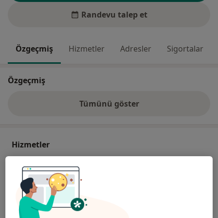
Randevu talep et
Özgeçmiş
Hizmetler
Adresler
Sigortalar
Özgeçmiş
Tümünü göster
deneyim hakkında
Hizmetler
Henüz bir hizmet eklenmedi
Bu hekim/uzman, henüz verdiği hizmetlere dair bir
bilgi girişi yapmadı.