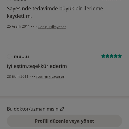
Sayesinde tedavimde büyük bir ilerleme
kaydettim.
kullanıcının görüşüne göre de...o
25 Aralık 2011
•
•
•
Görüşü şikayet et
mu...u
M
iyileştim,teşekkür ederim
kullanıcının görüşüne göre mu...u
23 Ekim 2011
•
•
•
Görüşü şikayet et
Bu doktor/uzman mısınız?
Profili düzenle veya yönet