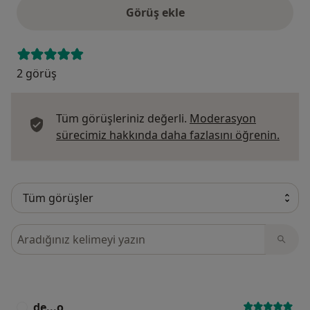
Görüş ekle
2 görüş
Tüm görüşleriniz değerli.
Moderasyon
Görüş
sürecimiz hakkında daha fazlasını öğrenin.
Görüşler içerisinde ara
de...o
D