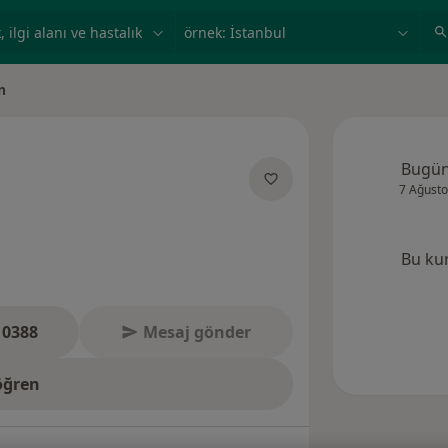
ilgi alanı ve hastalık, isim
örnek: İstanbul
n
Bugü
7 Ağusto
uzmanliklar hakkinda
Bu ku
 0388
Mesaj gönder
öğren