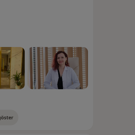
öster
neyim hakkında