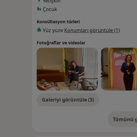
Yetişkin
Çocuk
Konsültasyon türleri
Yüz yüze
Konumları görüntüle (1)
Fotoğraflar ve videolar
Galeriyi görüntüle (3)
Tümünü g
de