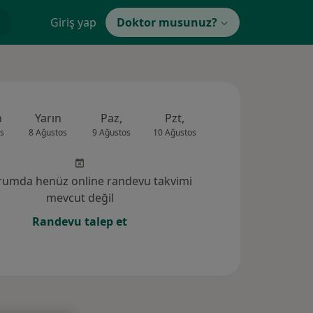
Giriş yap
Doktor musunuz?
n
Yarın
Paz,
Pzt,
Sal,
Çar,
s
8 Ağustos
9 Ağustos
10 Ağustos
11 Ağustos
12 Ağus
rumda henüz online randevu takvimi
mevcut değil
Randevu talep et