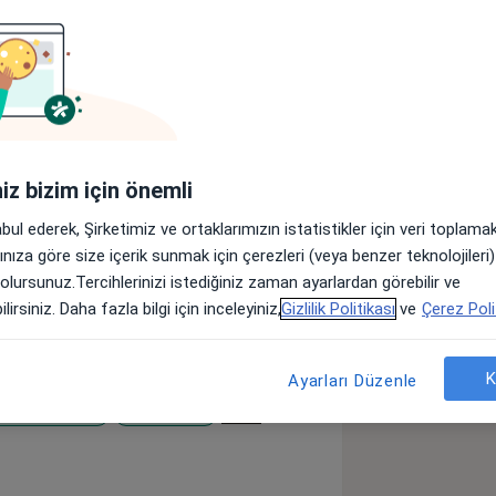
r
Sigortalar
Görüşler (63)
lar
iniz bizim için önemli
ğitimini Bolu’da bitirdi. 2005 yılında
abul ederek, Şirketimiz ve ortaklarımızın istatistikler için veri toplam
n oldu.2006-2010 yılları arasında
arınıza göre size içerik sunmak için çerezleri (veya benzer teknolojiler
esi’nden Dermatoloji (Deri ve Zührevi
 olursunuz.Tercihlerinizi istediğiniz zaman ayarlardan görebilir ve
0-2022 yılları arasında uzman hekim
lirsiniz. Daha fazla bilgi için inceleyiniz,
Gizlilik Politikası
ve
Çerez Poli
uzman hekim olarak görev yaptı. 2012
loji, akne, akne skarı, leke, saç
kle ilgilenmektedir. 2023 yılı Eylül ayı
K
Ayarları Düzenle
ektedir.
a11y_sr_more_diseases
 Hastalıkları
Hematom
+102