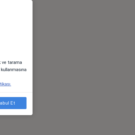
ak ve tarama
i) kullanmasına
tikası.
abul Et