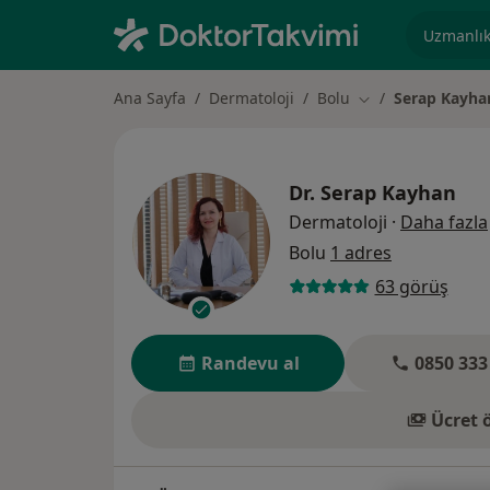
Uzmanlık, 
Ana Sayfa
Dermatoloji
Bolu
Serap Kayha
Şehir değiştir
Dr.
Serap Kayhan
Dermatoloji
·
Daha fazla
Bolu
1 adres
63 görüş
Randevu al
0850 333
Ücret 