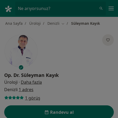
An
Ne arıyorsunuz?
Ana Sayfa
Üroloji
Denizli
Süleyman Kayık
Şehir değiştir
Op. Dr.
Süleyman Kayık
uzmanliklar hakkinda
Üroloji
·
Daha fazla
Denizli
1 adres
1 görüş
Randevu al