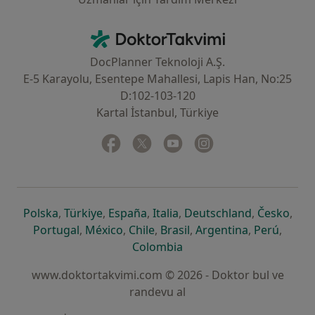
İletişim
DoktorTakvimi - Ana Sayfa
DocPlanner Teknoloji A.Ş.
E-5 Karayolu, Esentepe Mahallesi, Lapis Han, No:25
D:102-103-120
Kartal İstanbul, Türkiye
Facebook
yeni bir sekmede açılır
Twitter
yeni bir sekmede açılır
Youtube
yeni bir sekmede açılır
Instagram
yeni bir sekmede aç
yeni bir sekmede açılır
yeni bir sekmede açılır
yeni bir sekmede açılır
yeni bir sekmede açılır
yeni bir sek
yeni 
Polska
,
Türkiye
,
España
,
Italia
,
Deutschland
,
Česko
,
yeni bir sekmede açılır
yeni bir sekmede açılır
yeni bir sekmede açılır
yeni bir sekmede açılır
yeni bir sekm
yeni bi
Portugal
,
México
,
Chile
,
Brasil
,
Argentina
,
Perú
,
yeni bir sekmede açılır
Colombia
www.doktortakvimi.com © 2026 - Doktor bul ve
randevu al