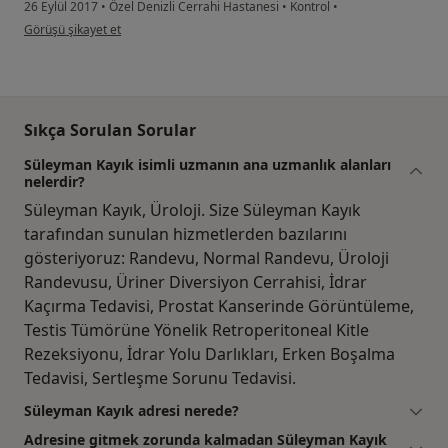
26 Eylül 2017
•
Özel Denizli Cerrahi Hastanesi
•
Kontrol
•
kullanıcının görüşüne göre he...i
Görüşü şikayet et
Sıkça Sorulan Sorular
Süleyman Kayık isimli uzmanın ana uzmanlık alanları
nelerdir?
Süleyman Kayık, Üroloji. Size Süleyman Kayık
tarafından sunulan hizmetlerden bazılarını
gösteriyoruz: Randevu, Normal Randevu, Üroloji
Randevusu, Üriner Diversiyon Cerrahisi, İdrar
Kaçırma Tedavisi, Prostat Kanserinde Görüntüleme,
Testis Tümörüne Yönelik Retroperitoneal Kitle
Rezeksiyonu, İdrar Yolu Darlıkları, Erken Boşalma
Tedavisi, Sertleşme Sorunu Tedavisi.
Süleyman Kayık adresi nerede?
Adresine gitmek zorunda kalmadan Süleyman Kayık