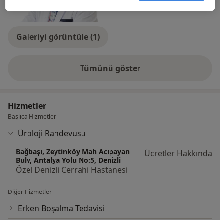
Galeriyi görüntüle (1)
Tümünü göster
deneyim hakkında
Hizmetler
Başlıca Hizmetler
Üroloji Randevusu
Bağbaşı, Zeytinköy Mah Acıpayan
Ücretler Hakkında
Bulv, Antalya Yolu No:5, Denizli
Özel Denizli Cerrahi Hastanesi
Diğer Hizmetler
Erken Boşalma Tedavisi