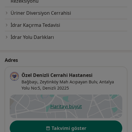
Rezeksiyonu
Üriner Diversiyon Cerrahisi
İdrar Kaçırma Tedavisi
İdrar Yolu Darlıkları
Adres
Özel Denizli Cerrahi Hastanesi
Bağbaşı, Zeytinköy Mah Acıpayan Bulv, Antalya
Yolu No:5,
Denizli
20225
Haritayı büyüt
yeni bir sekmede açılır
Uygunluk
Takvimi göster