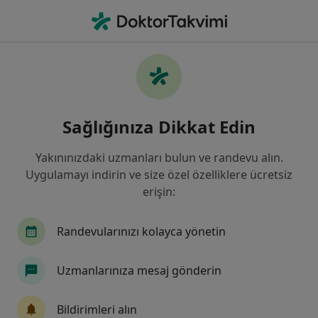
An
Ne arıyorsunuz?
Ana Sayfa
Gastroenteroloji
Akhisar
Tahir Buran
Şehir değiştir
Sağlığınıza Dikkat Edin
Yakınınızdaki uzmanları bulun ve randevu alın.
Uygulamayı indirin ve size özel özelliklere ücretsiz
erişin:
Dr. Öğr. Üyesi
Tahir Buran
uzmanliklar hakkinda
Gastroenteroloji
·
Daha fazla
Randevularınızı kolayca yönetin
Akhisar
1 adres
5 görüş
Uzmanlarınıza mesaj gönderin
İletişim Bilgileri
Bildirimleri alın