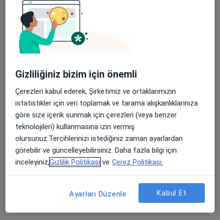
Dgk(Dışkıda Gizli Kan) Testi
Duodenoskopi(Endoskopi)
Dışkı Asit Testi
Gizliliğiniz bizim için önemli
Egd(Endoskopi)
Çerezleri kabul ederek, Şirketimiz ve ortaklarımızın
Egg(Elektrogastrogram)
istatistikler için veri toplamak ve tarama alışkanlıklarınıza
göre size içerik sunmak için çerezleri (veya benzer
Endoskopi
teknolojileri) kullanmasına izin vermiş
Endoskopik Tedavi
olursunuz.Tercihlerinizi istediğiniz zaman ayarlardan
görebilir ve güncelleyebilirsiniz. Daha fazla bilgi için
Endoskopik Ultrason
inceleyiniz,
Gizlilik Politikası
ve
Çerez Politikası.
Enteral Beslenme
Kabul Et
Ayarları Düzenle
Enterostomi
Ercp(Endoskopik Retrograd Kolanjio