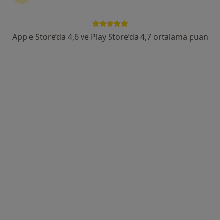
Randevu talep et
Apple Store’da 4,6 ve Play Store’da 4,7 ortalama puan
Özgeçmiş
Hizmetler
Adresler
Sigortalar
Özgeçmiş
Başlıca İlgi Alanları
Yemek Borusu Hastalıkları
Hepatit B
Karın Boşluğunda Sıvı Toplanması (Assit)
Sklerozan Kolanjit
Mide-Bağırsak Enfeksiyonları
a11y_sr_more_diseases
+89
Tümünü göster
deneyim hakkında
Hizmetler