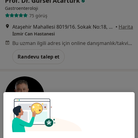
Prof. Dr. Gürsel Acartürk
Gastroenteroloji
75 görüş
Ataşehir Mahallesi 8019/16. Sokak No:18, Çiğli
•
Harita
İzmir Can Hastanesi
Bu uzman ilgili adres için online danışmanlık/takvim sunmuyor.
Randevu talep et
Uzm. Dr. Mustafa Yalçın
Gastroenteroloji, İç hastalıkları