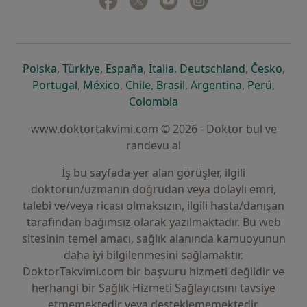
yeni bir sekmede açılır
yeni bir sekmede açılır
yeni bir sekmede açılır
yeni bir sekmede açılır
yeni bir sek
yeni 
Polska
,
Türkiye
,
España
,
Italia
,
Deutschland
,
Česko
,
yeni bir sekmede açılır
yeni bir sekmede açılır
yeni bir sekmede açılır
yeni bir sekmede açılır
yeni bir sekm
yeni bi
Portugal
,
México
,
Chile
,
Brasil
,
Argentina
,
Perú
,
yeni bir sekmede açılır
Colombia
www.doktortakvimi.com © 2026 - Doktor bul ve
randevu al
İş bu sayfada yer alan görüşler, ilgili
doktorun/uzmanın doğrudan veya dolaylı emri,
talebi ve/veya ricası olmaksızın, ilgili hasta/danışan
tarafından bağımsız olarak yazılmaktadır. Bu web
sitesinin temel amacı, sağlık alanında kamuoyunun
daha iyi bilgilenmesini sağlamaktır.
DoktorTakvimi.com bir başvuru hizmeti değildir ve
herhangi bir Sağlık Hizmeti Sağlayıcısını tavsiye
etmemektedir veya desteklememektedir.