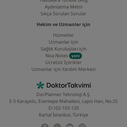
Hastalara Yönelik Blog
Aydınlatma Metni
Sıkça Sorulan Sorular
Hekim ve Uzmanlar için
Hizmetler
Uzmanlar için
Sağlık Kuruluşları için
Noa Notes
yeni
Ücretsiz İçerikler
Uzmanlar için Yardım Merkezi
İletişim
DoktorTakvimi - Ana Sayfa
DocPlanner Teknoloji A.Ş.
E-5 Karayolu, Esentepe Mahallesi, Lapis Han, No:25
D:102-103-120
Kartal İstanbul, Türkiye
Facebook
yeni bir sekmede açılır
Twitter
yeni bir sekmede açılır
Youtube
yeni bir sekmede açılır
Instagram
yeni bir sekmede aç