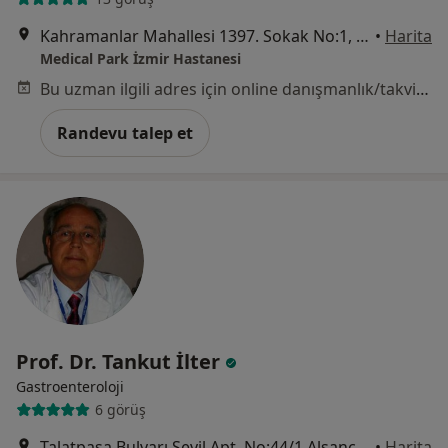
Kahramanlar Mahallesi 1397. Sokak No:1, Konak
•
Harita
Medical Park İzmir Hastanesi
Bu uzman ilgili adres için online danışmanlık/takvim sunmuyor.
Randevu talep et
Prof. Dr. Tankut İlter
Gastroenteroloji
6 görüş
Talatpaşa Bulvarı Sevil Apt. No:44/1 Alsancak, İzmir
•
Harita