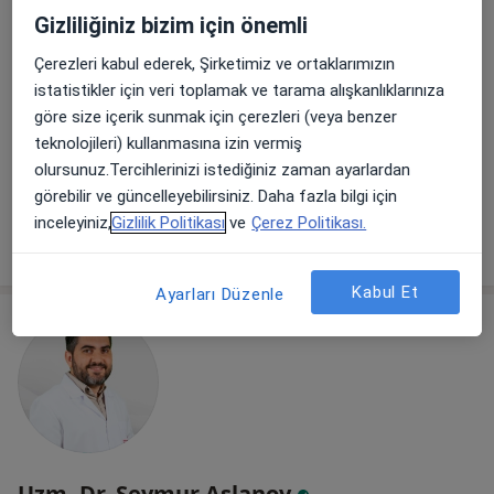
45 görüş
Gizliliğiniz bizim için önemli
Çerezleri kabul ederek, Şirketimiz ve ortaklarımızın
Adres 1
Adres 2
Adres 3
istatistikler için veri toplamak ve tarama alışkanlıklarınıza
göre size içerik sunmak için çerezleri (veya benzer
Ataşehir, 8229/1. Sk. No:56, 35620 Çiğli/İzmir, İzmir
•
Harita
teknolojileri) kullanmasına izin vermiş
ACIBADEM İZMİR KENT HASTANESİ
olursunuz.Tercihlerinizi istediğiniz zaman ayarlardan
Bu uzman ilgili adres için online danışmanlık/takvim sunmuyor.
görebilir ve güncelleyebilirsiniz. Daha fazla bilgi için
inceleyiniz,
Gizlilik Politikası
ve
Çerez Politikası.
Randevu talep et
Kabul Et
Ayarları Düzenle
Uzm. Dr. Seymur Aslanov