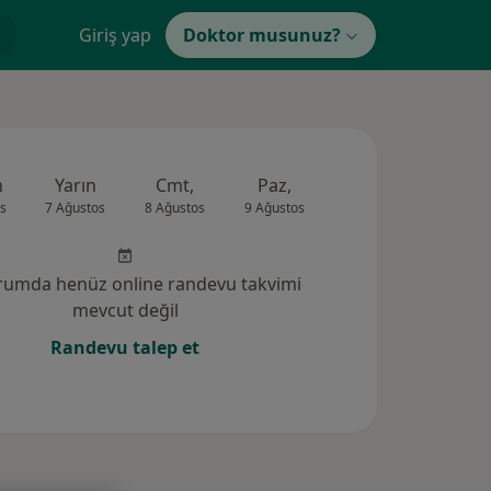
Giriş yap
Doktor musunuz?
n
Yarın
Cmt,
Paz,
Pzt,
Sal,
s
7 Ağustos
8 Ağustos
9 Ağustos
10 Ağustos
11 Ağus
rumda henüz online randevu takvimi
mevcut değil
Randevu talep et