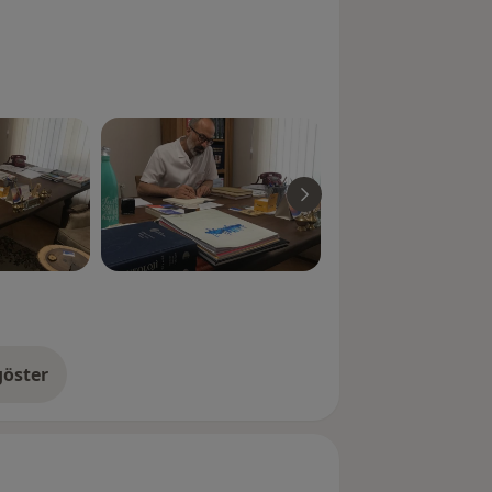
öster
neyim hakkında