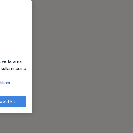
ak ve tarama
i) kullanmasına
tikası.
abul Et