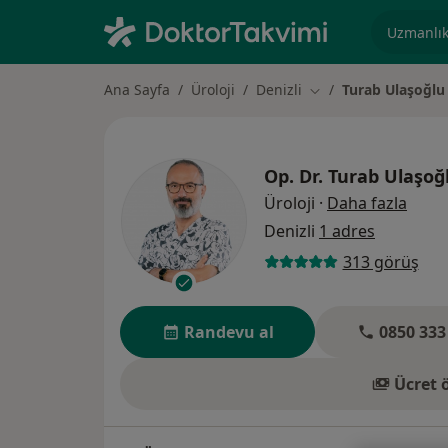
Uzmanlık, 
Ana Sayfa
Üroloji
Denizli
Turab Ulaşoğlu
Şehir değiştir
Op. Dr.
Turab Ulaşoğ
uzman
Üroloji
·
Daha fazla
Denizli
1 adres
313 görüş
Randevu al
0850 333
Ücret 