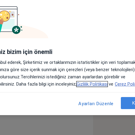
Sigortalar
Görüşler (313)
lerimin tamamını Ankara’da
tesinden mezun oldum.
iniz bizim için önemli
ilçesinde yaptım.
abul ederek, Şirketimiz ve ortaklarımızın istatistikler için veri toplam
üzere Mardin’e gittim.
arınıza göre size içerik sunmak için çerezleri (veya benzer teknolojiler
’ya tayin oldum.
 olursunuz.Tercihlerinizi istediğiniz zaman ayarlardan görebilir ve
manlık mecburi hizmeti için
lirsiniz. Daha fazla bilgi için inceleyiniz,
Gizlilik Politikası
ve
Çerez Poli
t Kanseri
Üreter Taşı
tanesi’nde 2 yıl Başhekimlik yaptım.
s
im. Servergazi Devlet Hastanesi’nde 10
K
Ayarları Düzenle
 kendi özel kliniğimi açtım.