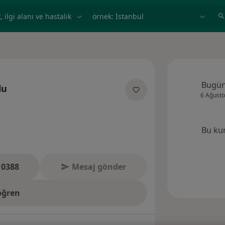
ilgi alanı ve hastalık, isim
örnek: İstanbul
Bugü
lu
6 Ağusto
liklar hakkinda
Bu ku
 0388
Mesaj gönder
öğren