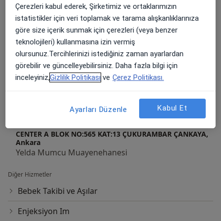
Yelda Mumcu Muayenehanesi
Çerezleri kabul ederek, Şirketimiz ve ortaklarımızın
istatistikler için veri toplamak ve tarama alışkanlıklarınıza
KIZILIRMAK MAH. 1443 CAD. DUMLUPINAR BULV. YDA
göre size içerik sunmak için çerezleri (veya benzer
CENTER A BLOK NO:565 KAT:13 ÇUKURAMBAR ÇANKAYA,
teknolojileri) kullanmasına izin vermiş
Ankara
Yelda Mumcu Muayenehanesi
olursunuz.Tercihlerinizi istediğiniz zaman ayarlardan
görebilir ve güncelleyebilirsiniz. Daha fazla bilgi için
KIZILIRMAK MAH. 1443 CAD. DUMLUPINAR BULV. YDA
inceleyiniz,
Gizlilik Politikası
ve
Çerez Politikası.
CENTER A BLOK NO:565 KAT:13 ÇUKURAMBAR ÇANKAYA,
Ankara
Yelda Mumcu Muayenehanesi
Kabul Et
Ayarları Düzenle
KIZILIRMAK MAH. 1443 CAD. DUMLUPINAR BULV. YDA
CENTER A BLOK NO:565 KAT:13 ÇUKURAMBAR ÇANKAYA,
Ankara
Yelda Mumcu Muayenehanesi
Diğer Hizmetler
Bebek Takibi ve Aşılar
Enjeksiyon Im