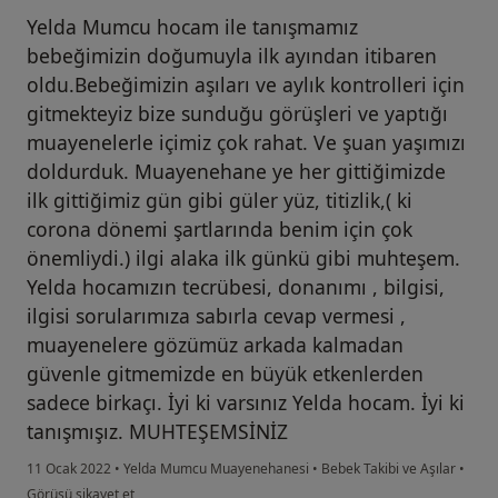
Yelda Mumcu hocam ile tanışmamız
bebeğimizin doğumuyla ilk ayından itibaren
oldu.Bebeğimizin aşıları ve aylık kontrolleri için
gitmekteyiz bize sunduğu görüşleri ve yaptığı
muayenelerle içimiz çok rahat. Ve şuan yaşımızı
doldurduk. Muayenehane ye her gittiğimizde
ilk gittiğimiz gün gibi güler yüz, titizlik,( ki
corona dönemi şartlarında benim için çok
önemliydi.) ilgi alaka ilk günkü gibi muhteşem.
Yelda hocamızın tecrübesi, donanımı , bilgisi,
ilgisi sorularımıza sabırla cevap vermesi ,
muayenelere gözümüz arkada kalmadan
güvenle gitmemizde en büyük etkenlerden
sadece birkaçı. İyi ki varsınız Yelda hocam. İyi ki
tanışmışız. MUHTEŞEMSİNİZ
11 Ocak 2022
•
Yelda Mumcu Muayenehanesi
•
Bebek Takibi ve Aşılar
•
kullanıcının görüşüne göre da...t
Görüşü şikayet et