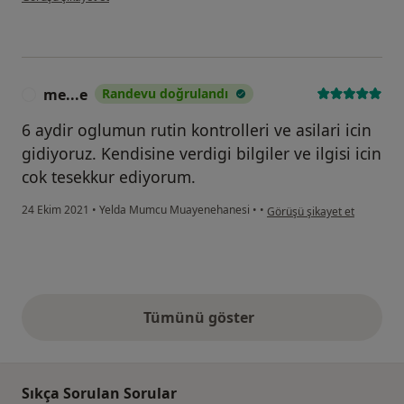
me...e
Randevu doğrulandı
M
6 aydir oglumun rutin kontrolleri ve asilari icin
gidiyoruz. Kendisine verdigi bilgiler ve ilgisi icin
cok tesekkur ediyorum.
kullanıcının görüşüne göre 
24 Ekim 2021
•
Yelda Mumcu Muayenehanesi
•
•
Görüşü şikayet et
Tümünü göster
yukarıdaki görüşler
Sıkça Sorulan Sorular