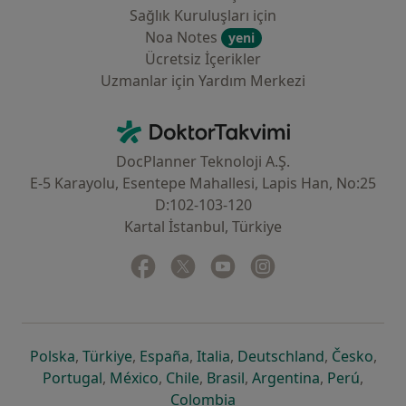
Sağlık Kuruluşları için
Noa Notes
yeni
Ücretsiz İçerikler
Uzmanlar için Yardım Merkezi
İletişim
DoktorTakvimi - Ana Sayfa
DocPlanner Teknoloji A.Ş.
E-5 Karayolu, Esentepe Mahallesi, Lapis Han, No:25
D:102-103-120
Kartal İstanbul, Türkiye
Facebook
yeni bir sekmede açılır
Twitter
yeni bir sekmede açılır
Youtube
yeni bir sekmede açılır
Instagram
yeni bir sekmede aç
yeni bir sekmede açılır
yeni bir sekmede açılır
yeni bir sekmede açılır
yeni bir sekmede açılır
yeni bir sek
yeni 
Polska
,
Türkiye
,
España
,
Italia
,
Deutschland
,
Česko
,
yeni bir sekmede açılır
yeni bir sekmede açılır
yeni bir sekmede açılır
yeni bir sekmede açılır
yeni bir sekm
yeni bi
Portugal
,
México
,
Chile
,
Brasil
,
Argentina
,
Perú
,
yeni bir sekmede açılır
Colombia