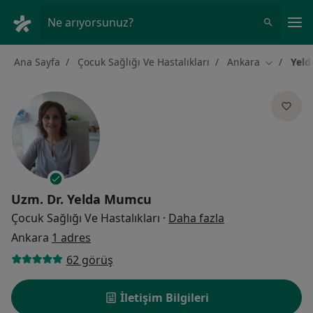
An
Ne arıyorsunuz?
Ana Sayfa
Çocuk Sağlığı Ve Hastalıkları
Ankara
Yel
Şehir deği
Uzm. Dr.
Yelda Mumcu
uzmanliklar hak
Çocuk Sağlığı Ve Hastalıkları
·
Daha fazla
Ankara
1 adres
62 görüş
İletişim Bilgileri