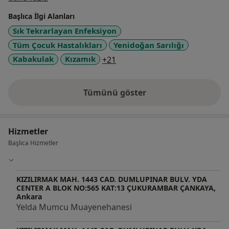
yandal uzmanlık eğitimi alarak 2001 yılında neonatoloji
Başlıca İlgi Alanları
uzmanı oldum. 2001-2003 yılları arasında Ankara
Sık Tekrarlayan Enfeksiyon
Güven hastanesinde, 2003-2009 arasında ise Bayındır
Tüm Çocuk Hastalıkları
Yenidoğan Sarılığı
hastanesinde neonatoloji ve çocuk uzmanı olarak
çalıştım. 2009- 2018 arasında Özel TOBB ETÜ
a11y_sr_more_diseases
Kabakulak
Kızamık
+21
hastanesinde çalıştım. Şuanda kendi
muayenehanemde hizmet vermekteyim.
Tümünü göster
deneyim hakkında
Hizmetler
Başlıca Hizmetler
KIZILIRMAK MAH. 1443 CAD. DUMLUPINAR BULV. YDA
CENTER A BLOK NO:565 KAT:13 ÇUKURAMBAR ÇANKAYA,
Ankara
Yelda Mumcu Muayenehanesi