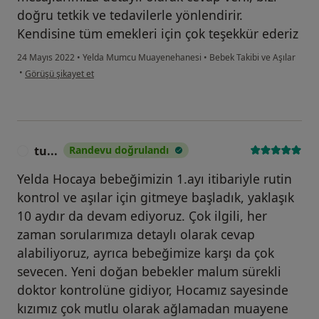
doğru tetkik ve tedavilerle yönlendirir.
Kendisine tüm emekleri için çok teşekkür ederiz
24 Mayıs 2022
•
Yelda Mumcu Muayenehanesi
•
Bebek Takibi ve Aşılar
kullanıcının görüşüne göre s.....
•
Görüşü şikayet et
tu...
Randevu doğrulandı
T
Yelda Hocaya bebeğimizin 1.ayı itibariyle rutin
kontrol ve aşılar için gitmeye başladık, yaklaşık
10 aydır da devam ediyoruz. Çok ilgili, her
zaman sorularımıza detaylı olarak cevap
alabiliyoruz, ayrıca bebeğimize karşı da çok
sevecen. Yeni doğan bebekler malum sürekli
doktor kontrolüne gidiyor, Hocamız sayesinde
kızımız çok mutlu olarak ağlamadan muayene