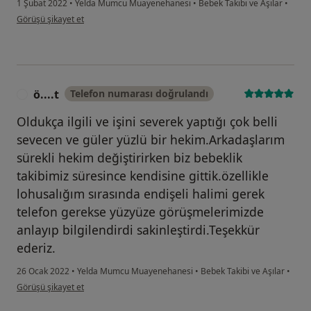
1 Şubat 2022
•
Yelda Mumcu Muayenehanesi
•
Bebek Takibi ve Aşılar
•
kullanıcının görüşüne göre se...
Görüşü şikayet et
ö....t
Telefon numarası doğrulandı
Ö
Oldukça ilgili ve işini severek yaptığı çok belli
sevecen ve güler yüzlü bir hekim.Arkadaşlarım
sürekli hekim değiştirirken biz bebeklik
takibimiz süresince kendisine gittik.özellikle
lohusalığım sırasında endişeli halimi gerek
telefon gerekse yüzyüze görüşmelerimizde
anlayıp bilgilendirdi sakinleştirdi.Teşekkür
ederiz.
26 Ocak 2022
•
Yelda Mumcu Muayenehanesi
•
Bebek Takibi ve Aşılar
•
kullanıcının görüşüne göre ö....t
Görüşü şikayet et