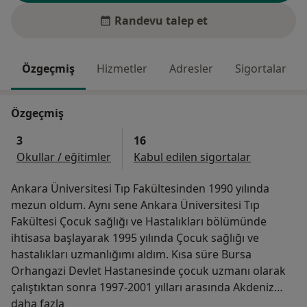
Randevu talep et
Özgeçmiş
Hizmetler
Adresler
Sigortalar
Özgeçmiş
3
16
Okullar / eğitimler
Kabul edilen sigortalar
Ankara Üniversitesi Tıp Fakültesinden 1990 yılında
mezun oldum. Aynı sene Ankara Üniversitesi Tıp
Fakültesi Çocuk sağlığı ve Hastalıkları bölümünde
ihtisasa başlayarak 1995 yılında Çocuk sağlığı ve
hastalıkları uzmanlığımı aldım. Kısa süre Bursa
Orhangazi Devlet Hastanesinde çocuk uzmanı olarak
çalıştıktan sonra 1997-2001 yılları arasında Akdeniz
Hakkımda
Üniveristesi Tıp Fakültesi neonatoloji bölümünde
daha fazla