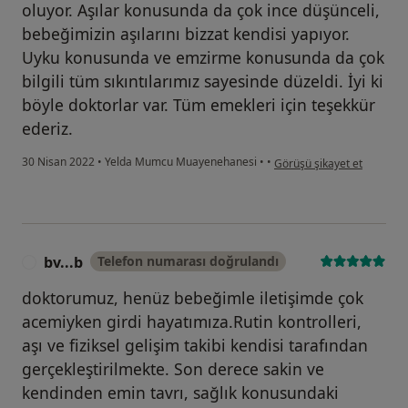
oluyor. Aşılar konusunda da çok ince düşünceli,
bebeğimizin aşılarını bizzat kendisi yapıyor.
Uyku konusunda ve emzirme konusunda da çok
bilgili tüm sıkıntılarımız sayesinde düzeldi. İyi ki
böyle doktorlar var. Tüm emekleri için teşekkür
ederiz.
kullanıcının görüşüne göre 
30 Nisan 2022
•
Yelda Mumcu Muayenehanesi
•
•
Görüşü şikayet et
bv...b
Telefon numarası doğrulandı
B
doktorumuz, henüz bebeğimle iletişimde çok
acemiyken girdi hayatımıza.Rutin kontrolleri,
aşı ve fiziksel gelişim takibi kendisi tarafından
gerçekleştirilmekte. Son derece sakin ve
kendinden emin tavrı, sağlık konusundaki