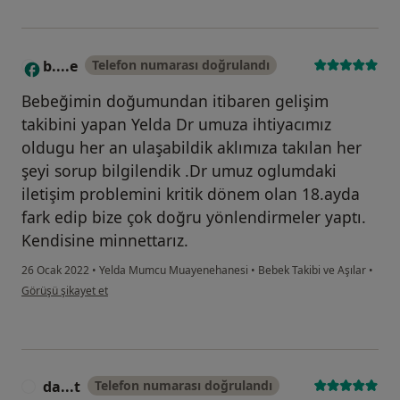
b....e
Telefon numarası doğrulandı
B
Bebeğimin doğumundan itibaren gelişim
takibini yapan Yelda Dr umuza ihtiyacımız
oldugu her an ulaşabildik aklımıza takılan her
şeyi sorup bilgilendik .Dr umuz oglumdaki
iletişim problemini kritik dönem olan 18.ayda
fark edip bize çok doğru yönlendirmeler yaptı.
Kendisine minnettarız.
26 Ocak 2022
•
Yelda Mumcu Muayenehanesi
•
Bebek Takibi ve Aşılar
•
kullanıcının görüşüne göre b....e
Görüşü şikayet et
da...t
Telefon numarası doğrulandı
D