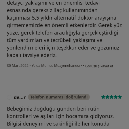
detaycı yaklaşımı ve en önemlisi tedavi
esnasında gereksiz ilaç kullanımından
kaçınması 5,5 yıldır alternatif doktor arayışına
girmememizde en önemli etkenlerdir. Gerek yüz
yüze, gerek telefon aracılığıyla gerçekleştirdiği
tüm yardımları ve tecrübeli yaklaşımı ve
yönlendirmeleri için teşekkür eder ve gözümüz
kapalı tavsiye ederiz.
kullanıcının görüşüne göre b
30 Mart 2022
•
Yelda Mumcu Muayenehanesi
•
•
Görüşü şikayet et
de...r
Telefon numarası doğrulandı
D
Bebeğimiz doğduğu günden beri rutin
kontrolleri ve aşıları için hocamıza gidiyoruz.
Bilgisi deneyimi ve sakinliği ile her konuda