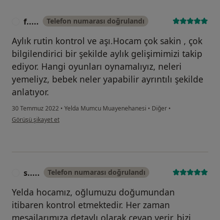
f.....
Telefon numarası doğrulandı
F
Aylık rutin kontrol ve aşı.Hocam çok sakin , çok
bilgilendirici bir şekilde aylık gelişimimizi takip
ediyor. Hangi oyunları oynamalıyız, neleri
yemeliyz, bebek neler yapabilir ayrıntılı şekilde
anlatıyor.
30 Temmuz 2022
•
Yelda Mumcu Muayenehanesi
•
Diğer
•
kullanıcının görüşüne göre f.....
Görüşü şikayet et
s.....
Telefon numarası doğrulandı
S
Yelda hocamız, oğlumuzu doğumundan
itibaren kontrol etmektedir. Her zaman
mesajlarımıza detaylı olarak cevap verir, bizi