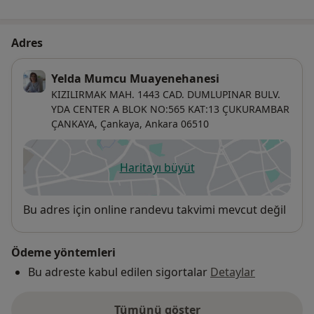
Adres
Yelda Mumcu Muayenehanesi
KIZILIRMAK MAH. 1443 CAD. DUMLUPINAR BULV.
YDA CENTER A BLOK NO:565 KAT:13 ÇUKURAMBAR
ÇANKAYA,
Çankaya
,
Ankara
06510
Haritayı büyüt
yeni bir sekmede açılır
Uygunluk
Bu adres için online randevu takvimi mevcut değil
Ödeme yöntemleri
Bu adreste kabul edilen sigortalar
Detaylar
Tümünü göster