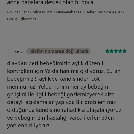
anne babalara destek olan bi hoca.
9 Şubat 2022
•
Yelda Mumcu Muayenehanesi
•
Bebek Takibi ve Aşılar
•
kullanıcının görüşüne göre de...r
Görüşü şikayet et
se...
Telefon numarası doğrulandı
S
4 aydan beri bebeğimizin aylık düzenli
kontrolleri için Yelda hanıma gidiyoruz. Şu an
bebeğimiz 9 aylık ve kendisinden çok
memnunuz. Yelda hanım her ay bebeğin
gelişimi ile ilgili bebeği gözlemleyerek bize
detaylı açıklamalar yapıyor. Bir problemimiz
olduğunda kendisine rahatlıkla ulaşabiliyoruz
ve bebeğimizin hastalığı varsa ilerlemeden
yönlendiriliyoruz.