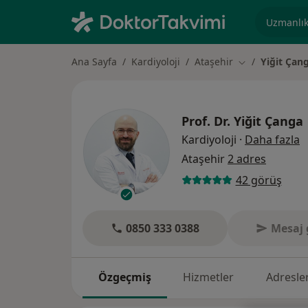
Uzmanlık, 
Ana Sayfa
Kardiyoloji
Ataşehir
Yiğit Çan
Şehir değiştir
Prof. Dr.
Yiğit Çanga
u
Kardiyoloji
·
Daha fazla
Ataşehir
2 adres
42 görüş
0850 333 0388
Mesaj 
Özgeçmiş
Hizmetler
Adresle