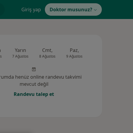
Giriş yap
Doktor musunuz?
n
Yarın
Cmt,
Paz,
Pzt,
Sal,
s
7 Ağustos
8 Ağustos
9 Ağustos
10 Ağustos
11 Ağus
rumda henüz online randevu takvimi
mevcut değil
Randevu talep et