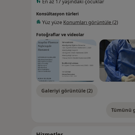
yapmıştır. Bunun dışında ilgi alanları ;
En az 17 yaşındaki çocuklar
Önleyici Kardiyoloji (Check-up)
Konsültasyon türleri
Hipertansiyon
Kolesterol yüksekliği
Yüz yüze
Konumları görüntüle (2)
Kalp Kapak Hastalıkları
Fotoğraflar ve videolar
Ritm bozuklukları
Kalp yetersizliğidir.
Galeriyi görüntüle (2)
Tümünü g
de
Hizmetler