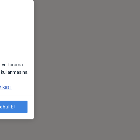
ak ve tarama
i) kullanmasına
tikası.
abul Et