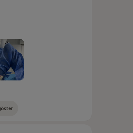
öster
neyim hakkında