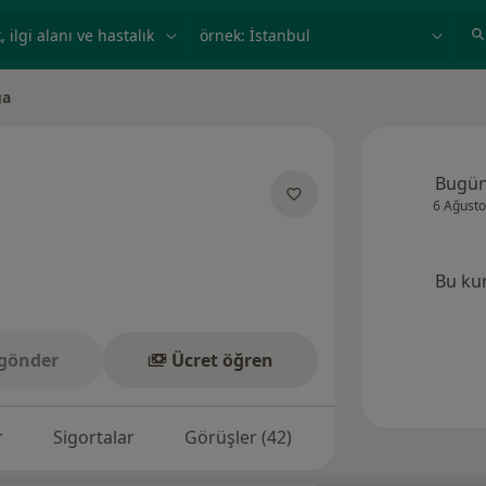
ilgi alanı ve hastalık, isim
örnek: İstanbul
ga
Bugü
6 Ağusto
zmanliklar hakkinda
Bu ku
gönder
Ücret öğren
r
Sigortalar
Görüşler (42)