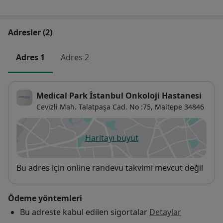
Adresler (2)
Adres 1
Adres 2
Medical Park İstanbul Onkoloji Hastanesi
Cevizli Mah. Talatpaşa Cad. No :75,
Maltepe
34846
Haritayı büyüt
yeni bir sekmede açılır
Uygunluk
Bu adres için online randevu takvimi mevcut değil
Ödeme yöntemleri
Bu adreste kabul edilen sigortalar
Detaylar