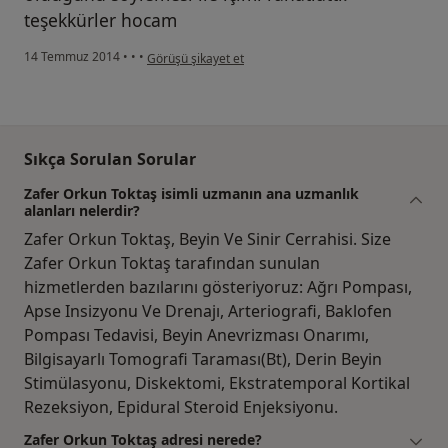
teşekkürler hocam
kullanıcının görüşüne göre ba....
14 Temmuz 2014
•
•
•
Görüşü şikayet et
Sıkça Sorulan Sorular
Zafer Orkun Toktaş isimli uzmanın ana uzmanlık
alanları nelerdir?
Zafer Orkun Toktaş, Beyin Ve Sinir Cerrahisi. Size
Zafer Orkun Toktaş tarafından sunulan
hizmetlerden bazılarını gösteriyoruz: Ağrı Pompası,
Apse Insizyonu Ve Drenajı, Arteriografi, Baklofen
Pompası Tedavisi, Beyin Anevrizması Onarımı,
Bilgisayarlı Tomografi Taraması(Bt), Derin Beyin
Stimülasyonu, Diskektomi, Ekstratemporal Kortikal
Rezeksiyon, Epidural Steroid Enjeksiyonu.
Zafer Orkun Toktaş adresi nerede?