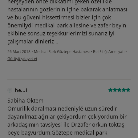
herşeyden önce dikkatimi çeken özellikle
hastalarının gözlerinin içine bakarak anlatması
ve bu güveni hissettirmesi bizler için çok
önemliydi medikal park ailesine ve zafer beyin
ekibine sonsuz teşekkürlerimizi sunarız iyi
çalışmalar dinleriz ..
26 Mart 2018
•
Medical Park Göztepe Hastanesi
•
Bel Fıtığı Ameliyatı
•
kullanıcının görüşüne göre he...i
Görüşü şikayet et
he...i
Sabiha Öktem
Omurilik daralması nedeniylé uzun süredir
dayanılmaz ağrılar çekiyordum çekiyordum bir
arkadaşımın tavsiyesi ile Dr.zafer orkun toktaş
beye başvurdum.Göztepe medical park