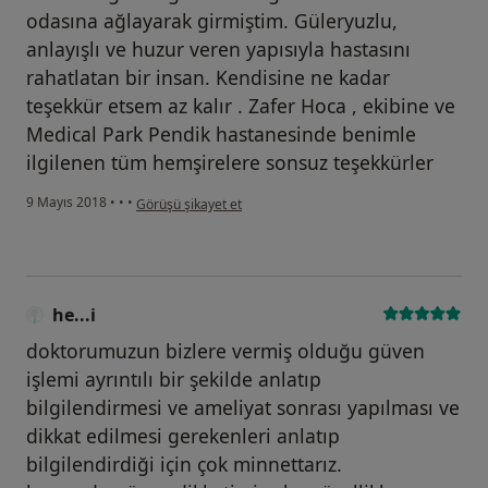
odasına ağlayarak girmiştim. Güleryuzlu,
anlayışlı ve huzur veren yapısıyla hastasını
rahatlatan bir insan. Kendisine ne kadar
teşekkür etsem az kalır . Zafer Hoca , ekibine ve
Medical Park Pendik hastanesinde benimle
ilgilenen tüm hemşirelere sonsuz teşekkürler
kullanıcının görüşüne göre he...i
9 Mayıs 2018
•
•
•
Görüşü şikayet et
he...i
doktorumuzun bizlere vermiş olduğu güven
işlemi ayrıntılı bir şekilde anlatıp
bilgilendirmesi ve ameliyat sonrası yapılması ve
dikkat edilmesi gerekenleri anlatıp
bilgilendirdiği için çok minnettarız.