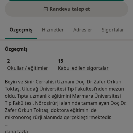
Randevu talep et
Özgeçmiş
Hizmetler
Adresler
Sigortalar
Özgeçmiş
2
15
Okullar / eğitimler
Kabul edilen sigortalar
Beyin ve Sinir Cerrahisi Uzmanı Doç. Dr. Zafer Orkun
Toktaş, Uludağ Üniversitesi Tıp Fakültesi’nden mezun
oldu. Tıpta uzmanlık eğitimini Marmara Üniversitesi
Tıp Fakültesi, Nöroşirürji alanında tamamlayan Doç.Dr.
Zafer Orkun Toktaş, doktora eğitimini de
mikronöroşirürji alanında gerçekleştirmektedir.
Hakkımda
Bahçeşehir Üniversitesi Tıp Fakültesi Öğretim Üyesi
daha fazla