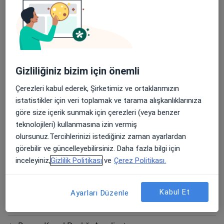
Baklofen Pompası Tedavisi
Bel Fıtığı Ameliyatı
Bel Kanal Darlığı Ameliyatı
Bel Omurgası Revizyon Ameliyatı
Gizliliğiniz bizim için önemli
Beyin Anevrizmalarının Mikrocerrahi İle Tedavisi
Çerezleri kabul ederek, Şirketimiz ve ortaklarımızın
istatistikler için veri toplamak ve tarama alışkanlıklarınıza
Beyin Anevrizması Onarımı
göre size içerik sunmak için çerezleri (veya benzer
Beyin Pili Programlanması
teknolojileri) kullanmasına izin vermiş
olursunuz.Tercihlerinizi istediğiniz zaman ayarlardan
Beyin Tümörlerinin Mikrocerrahi İle Tedavisi
görebilir ve güncelleyebilirsiniz. Daha fazla bilgi için
inceleyiniz,
Gizlilik Politikası
ve
Çerez Politikası.
Beyin Tümörü Ameliyatları
Bilgisayarlı Tomografi Taraması(Bt)
Kabul Et
Ayarları Düzenle
Boyun Fıtığı Ameliyatı