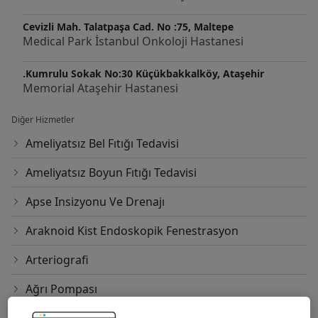
Cevizli Mah. Talatpaşa Cad. No :75, Maltepe
Medical Park İstanbul Onkoloji Hastanesi
.Kumrulu Sokak No:30 Küçükbakkalköy, Ataşehir
Memorial Ataşehir Hastanesi
Diğer Hizmetler
Ameliyatsız Bel Fıtığı Tedavisi
Ameliyatsız Boyun Fıtığı Tedavisi
Apse Insizyonu Ve Drenajı
Araknoid Kist Endoskopik Fenestrasyon
Arteriografi
Ağrı Pompası