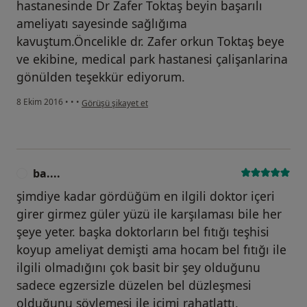
hastanesinde Dr Zafer Toktaş beyin başarılı
ameliyatı sayesinde sağlığıma
kavuştum.Öncelikle dr. Zafer orkun Toktaş beye
ve ekibine, medical park hastanesi çalişanlarina
gönülden teşekkür ediyorum.
kullanıcının görüşüne göre he...i
8 Ekim 2016
•
•
•
Görüşü şikayet et
ba....
B
şimdiye kadar gördüğüm en ilgili doktor içeri
girer girmez güler yüzü ile karşılaması bile her
şeye yeter. başka doktorların bel fıtığı teşhisi
koyup ameliyat demişti ama hocam bel fıtığı ile
ilgili olmadığını çok basit bir şey olduğunu
sadece egzersizle düzelen bel düzleşmesi
olduğunu söylemesi ile içimi rahatlattı.