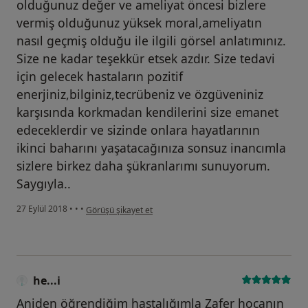
olduğunuz değer ve ameliyat öncesi bizlere
vermiş olduğunuz yüksek moral,ameliyatın
nasıl geçmiş olduğu ile ilgili görsel anlatımınız.
Size ne kadar teşekkür etsek azdır. Size tedavi
için gelecek hastaların pozitif
enerjiniz,bilginiz,tecrübeniz ve özgüveniniz
karşısında korkmadan kendilerini size emanet
edeceklerdir ve sizinde onlara hayatlarının
ikinci baharını yaşatacağınıza sonsuz inancımla
sizlere birkez daha şükranlarımı sunuyorum.
Saygıyla..
kullanıcının görüşüne göre he...i
27 Eylül 2018
•
•
•
Görüşü şikayet et
he...i
Aniden öğrendiğim hastalığımla Zafer hocanın