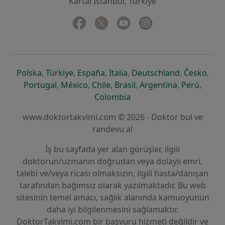
Kartal İstanbul, Türkiye
Facebook
yeni bir sekmede açılır
Twitter
yeni bir sekmede açılır
Youtube
yeni bir sekmede açılır
Instagram
yeni bir sekmede aç
yeni bir sekmede açılır
yeni bir sekmede açılır
yeni bir sekmede açılır
yeni bir sekmede açılır
yeni bir sek
yeni 
Polska
,
Türkiye
,
España
,
Italia
,
Deutschland
,
Česko
,
yeni bir sekmede açılır
yeni bir sekmede açılır
yeni bir sekmede açılır
yeni bir sekmede açılır
yeni bir sekm
yeni bi
Portugal
,
México
,
Chile
,
Brasil
,
Argentina
,
Perú
,
yeni bir sekmede açılır
Colombia
www.doktortakvimi.com © 2026 - Doktor bul ve
randevu al
İş bu sayfada yer alan görüşler, ilgili
doktorun/uzmanın doğrudan veya dolaylı emri,
talebi ve/veya ricası olmaksızın, ilgili hasta/danışan
tarafından bağımsız olarak yazılmaktadır. Bu web
sitesinin temel amacı, sağlık alanında kamuoyunun
daha iyi bilgilenmesini sağlamaktır.
DoktorTakvimi.com bir başvuru hizmeti değildir ve