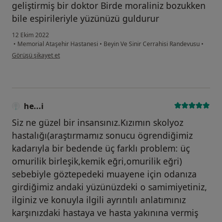
geliştirmiş bir doktor Birde moraliniz bozukken
bile espirileriyle yüzünüzü guldurur
12 Ekim 2022
•
Memorial Ataşehir Hastanesi
•
Beyin Ve Sinir Cerrahisi Randevusu
•
kullanıcının görüşüne göre el...
Görüşü şikayet et
he...i
Siz ne güzel bir insansınız.Kızımın skolyoz
hastalığı(araştırmamız sonucu ögrendiğimiz
kadarıyla bir bedende üç farklı problem: üç
omurilik birleşik,kemik eğri,omurilik eğri)
sebebiyle göztepedeki muayene için odanıza
girdiğimiz andaki yüzünüzdeki o samimiyetiniz,
ilginiz ve konuyla ilgili ayrıntılı anlatımınız
karşınızdaki hastaya ve hasta yakınına vermiş