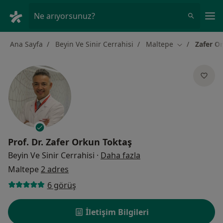
An
Ne arıyorsunuz?
Ana Sayfa
Beyin Ve Sinir Cerrahisi
Maltepe
Zafer O
Şehir değiştir
Prof. Dr.
Zafer Orkun Toktaş
uzmanliklar hakkinda
Beyin Ve Sinir Cerrahisi
·
Daha fazla
Maltepe
2 adres
6 görüş
İletişim Bilgileri