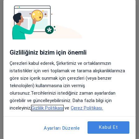
Prof. Dr. Salim Şentürk
Beyin ve sinir cerrahisi
1 görüş
Barbaros Mah. Mimar Sinan Cd. Bahçecik Sk. No:1/1, İstanbul
•
Harita
Gizliliğiniz bizim için önemli
Doç Dr Salim Şentürk Muayenehanesi
Bu uzman ilgili adres için online danışmanlık/takvim sunmuyor.
Çerezleri kabul ederek, Şirketimiz ve ortaklarımızın
istatistikler için veri toplamak ve tarama alışkanlıklarınıza
Randevu talep et
göre size içerik sunmak için çerezleri (veya benzer
teknolojileri) kullanmasına izin vermiş
olursunuz.Tercihlerinizi istediğiniz zaman ayarlardan
görebilir ve güncelleyebilirsiniz. Daha fazla bilgi için
inceleyiniz,
Gizlilik Politikası
ve
Çerez Politikası.
Kabul Et
Ayarları Düzenle