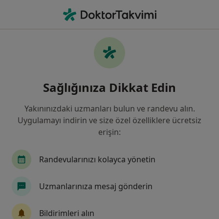
An
Lomber Kitle • Istanbul
Filters
• 1
Sigorta
Harita
Lomber Kitle, İstanbul
Sağlığınıza Dikkat Edin
Yakınınızdaki uzmanları bulun ve randevu alın.
Hangi uzmanlığı aramıştınız?
Uygulamayı indirin ve size özel özelliklere ücretsiz
Beyin Ve Sinir Cerrahisi
Plastik Rekonstrüktif 
erişin:
Randevularınızı kolayca yönetin
Uzmanlarınıza mesaj gönderin
Bildirimleri alın