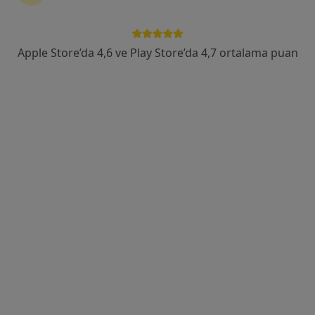
Prof. Dr. Onur Yaman
Apple Store’da 4,6 ve Play Store’da 4,7 ortalama puan
Beyin ve sinir cerrahisi
62 görüş
Adres 1
Adres 2
Adres 3
Online
Ataköy 7-8-9 10, İstanbul
•
Harita
Prof.Dr. Onur Yaman
Bu uzman ilgili adres için online danışmanlık/takvim sunmuyor.
Randevu talep et