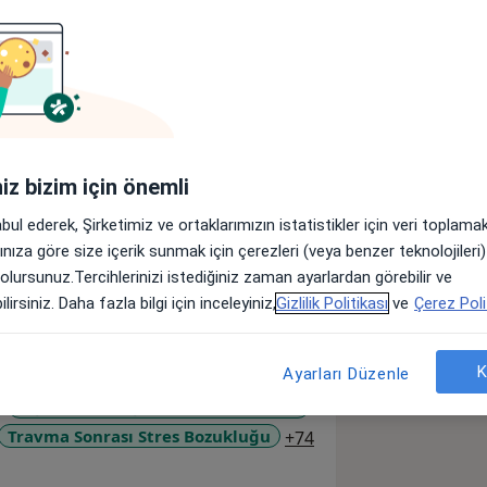
Sigortalar
Görüşler (102)
lar
iniz bizim için önemli
 bölümünden onur derecesi ile mezun
abul ederek, Şirketimiz ve ortaklarımızın istatistikler için veri toplam
i Öğrencileri Kongresi’nde “Üniversite
arınıza göre size içerik sunmak için çerezleri (veya benzer teknolojiler
 Karşı Tutumlarına Etki Eden Faktörlerin
 olursunuz.Tercihlerinizi istediğiniz zaman ayarlardan görebilir ve
lık” ve “Mersin Üniversitesi
lirsiniz. Daha fazla bilgi için inceleyiniz,
Gizlilik Politikası
ve
Çerez Poli
ğrenme Üstündeki Etkisinin Deneysel
uştur.
K
Ayarları Düzenle
da ve Önleyici Çalışmalar Kapsamında
Kişilerarası İlişkilerde Bozukluklar
konulu deneysel bir araştırma yapmıştır.
a11y_sr_more_disea
Travma Sonrası Stres Bozukluğu
+74
e rehabilitasyon, hastane, özel eğitim