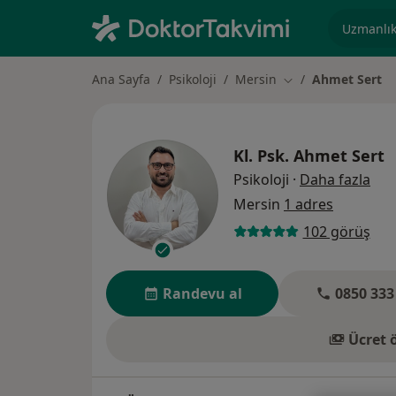
Uzmanlık, 
Ana Sayfa
Psikoloji
Mersin
Ahmet Sert
Şehir değiştir
Kl. Psk.
Ahmet Sert
uzm
Psikoloji
·
Daha fazla
Mersin
1 adres
102 görüş
Randevu al
0850 333
Ücret 