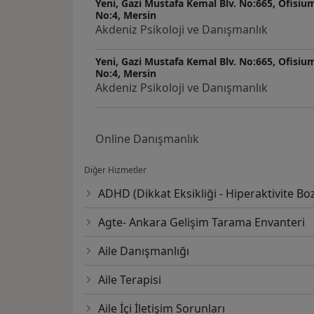
Yeni, Gazi Mustafa Kemal Blv. No:665, Ofisium
Verememe, Bulimiya
No:4, Mersin
Akdeniz Psikoloji ve Danışmanlık
• Zor Duyguları Yönetememe (öfke, utanç, değ
• Problem Davranışlar: Özgüven Sorunları, 
Yeni, Gazi Mustafa Kemal Blv. No:665, Ofisium
Kontrolsüz Davranışlar, Terk Edilme Kaygısı, 
No:4, Mersin
Fedakarlık, Kurban-Kurtarıcı-Zorba Davran
Akdeniz Psikoloji ve Danışmanlık
Davranışları vb.
• Psikolojik İlkyardım ve Krize Müdahale
• Yönetici Koçluğu
Online Danışmanlık
• Çocuklarının Gelişimsel Süreçlerini Değe
eğitimi, sağlıklı uyku ve beslenme alışkanl
Diğer Hizmetler
Değerlendirme ve Destekleme)
ADHD (Dikkat Eksikliği - Hiperaktivite Bo
• Ebeveynlik tutumları; aile içi pozitif disipli
becerilerinin geliştirilmesi
Agte- Ankara Gelişim Tarama Envanteri
• Zorlu Yaşam Olayları (boşanma, taşınma, 
Aile Danışmanlığı
Katıldığı Eğitimler:
Aile Terapisi
• Borderline Kişilik Bozukluğu ve EMDR Tera
Çetinkaya, Febris Eğitim ve Danışmanlık Me
Aile İçi İletişim Sorunları