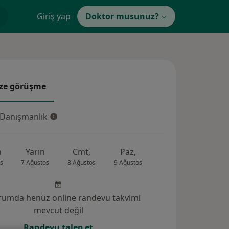
Giriş yap
Doktor musunuz?
ze görüşme
e görüşme
 Danışmanlık
Danışmanlık
n
Yarın
Cmt,
Paz,
Pzt,
Sal,
s
7 Ağustos
8 Ağustos
9 Ağustos
10 Ağustos
11 Ağus
rumda henüz online randevu takvimi
mevcut değil
Randevu talep et