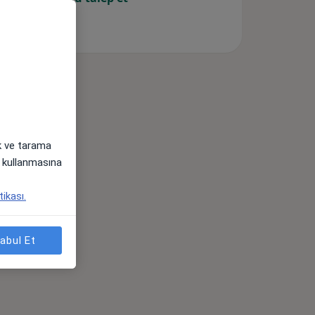
ak ve tarama
i) kullanmasına
tikası.
abul Et
ses