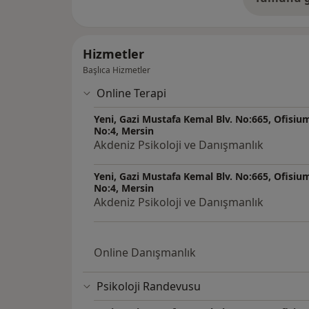
de
terapi, ego durumları terapisi ve EMDR tera
ihtiyaçlarına göre entregratif olarak kullan
Hizmetler
2019 Ocak ayından beri kurucusu olduğu Akd
Başlıca Hizmetler
arkadaşlarıyla birlikte kurumsal danışmanlık
devam etmektedir.
Online Terapi
Yeni, Gazi Mustafa Kemal Blv. No:665, Ofisium
Çalışma Alanları
No:4, Mersin
Akdeniz Psikoloji ve Danışmanlık
• Kendini Tanıma Süreçleri
• Anksiyete (hastalık kaygıları, kaybetme kay
Yeni, Gazi Mustafa Kemal Blv. No:665, Ofisium
No:4, Mersin
Sosyal Fobi, Panik Bozukluk (Panik ataklar),
Akdeniz Psikoloji ve Danışmanlık
• Çocukluk ve Yetişkinlik Çağı Travmaları, Ya
Mağduru Olmak
• İlişkisel Problemler (Kıskançlık, Aldatma, G
Online Danışmanlık
kaygılar)
• Bağlanma Problemleri (İlişki kuramama, a
Psikoloji Randevusu
istikrarlı bağlar kuramama vb.)
• Beden Algısı Problemleri, Tıkınırcasına Ye