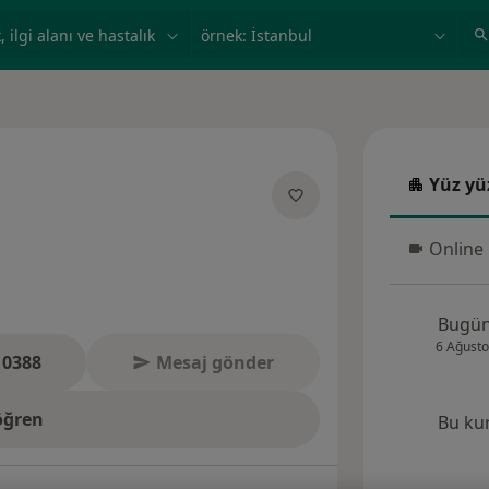
ilgi alanı ve hastalık, isim
örnek: İstanbul
Yüz yü
Yüz yüz
anliklar hakkinda
Online
Online 
Bugü
6 Ağusto
 0388
Mesaj gönder
öğren
Bu ku