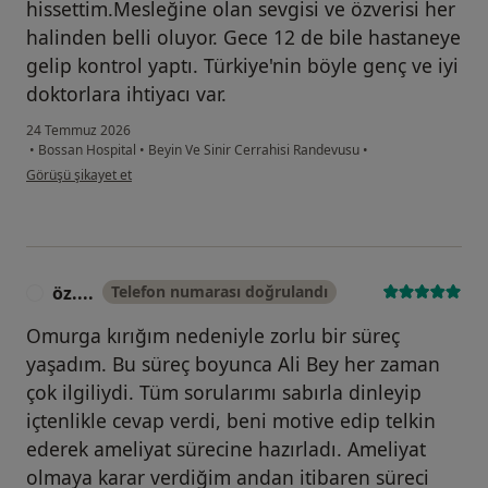
hissettim.Mesleğine olan sevgisi ve özverisi her
halinden belli oluyor. Gece 12 de bile hastaneye
gelip kontrol yaptı. Türkiye'nin böyle genç ve iyi
doktorlara ihtiyacı var.
24 Temmuz 2026
•
Bossan Hospital
•
Beyin Ve Sinir Cerrahisi Randevusu
•
kullanıcının görüşüne göre y....a
Görüşü şikayet et
öz....
Telefon numarası doğrulandı
Ö
Omurga kırığım nedeniyle zorlu bir süreç
yaşadım. Bu süreç boyunca Ali Bey her zaman
çok ilgiliydi. Tüm sorularımı sabırla dinleyip
içtenlikle cevap verdi, beni motive edip telkin
ederek ameliyat sürecine hazırladı. Ameliyat
olmaya karar verdiğim andan itibaren süreci