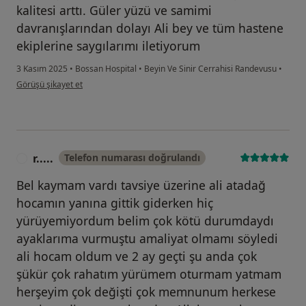
kalitesi arttı. Güler yüzü ve samimi
davranışlarından dolayı Ali bey ve tüm hastene
ekiplerine saygılarımı iletiyorum
3 Kasım 2025
•
Bossan Hospital
•
Beyin Ve Sinir Cerrahisi Randevusu
•
kullanıcının görüşüne göre k ...u
Görüşü şikayet et
r.....
Telefon numarası doğrulandı
R
Bel kaymam vardı tavsiye üzerine ali atadağ
hocamın yanına gittik giderken hiç
yürüyemiyordum belim çok kötü durumdaydı
ayaklarıma vurmuştu amaliyat olmamı söyledi
ali hocam oldum ve 2 ay geçti şu anda çok
şükür çok rahatım yürümem oturmam yatmam
herşeyim çok değişti çok memnunum herkese