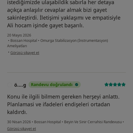
istediğimizde ulaşabildik sabırla her detaya
açıkça anlaşılır cevaplar almak bizi gayet
sakinleştirdi. İletişimi yaklaşımı ve empatisiyle
Ali hocam işinde gayet başarılı.
20 Mayıs 2026
•
Bossan Hospital
•
Omurga Stabilizasyon (İnstrumentasyon)
Ameliyatları
kullanıcının görüşüne göre rı...
•
Görüşü şikayet et
ö....g
Randevu doğrulandı
Ö
Konu ile ilgili bilmem gereken herşeyi anlattı.
Planlamasi ve ifadeleri endişeleri ortadan
kaldırdı.
30 Nisan 2026
•
Bossan Hospital
•
Beyin Ve Sinir Cerrahisi Randevusu
•
kullanıcının görüşüne göre ö....g
Görüşü şikayet et