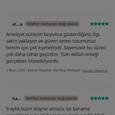
al...a
Telefon numarası doğrulandı
A
Ameliyat sürecim boyunca gösterdiğiniz ilgi,
sakin yaklaşım ve güven veren tutumunuz
benim için çok kıymetliydi. Sayenizde bu süreci
çok daha rahat geçirdim. Tüm ekibin emeği
gerçekten hissediliyordu
kullanıcının görüşüne g
2 Nisan 2026
•
Bossan Hospital
•
Bel Fıtığı Ameliyatı
•
Görüşü şikayet et
ha...
Telefon numarası doğrulandı
H
9 aylık kızım düşme sonucu içe kanama