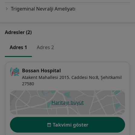
​Trigeminal Nevralji​ Ameliyatı
Adresler (2)
Adres 1
Adres 2
Bossan Hospital
Atakent Mahallesi 2015. Caddesi No:8,
Şehitkamil
27580
Haritayı büyüt
yeni bir sekmede açılır
Uygunluk
Takvimi göster