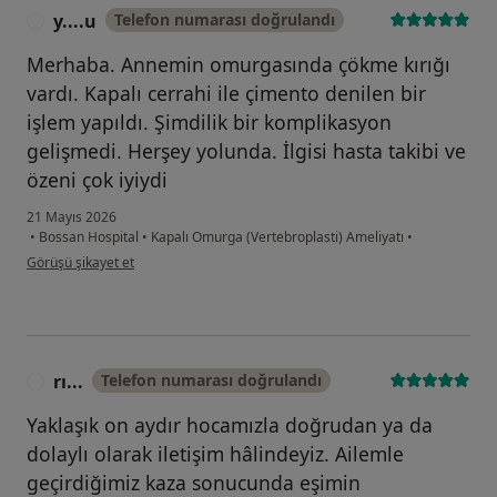
y....u
Telefon numarası doğrulandı
Y
Merhaba. Annemin omurgasında çökme kırığı
vardı. Kapalı cerrahi ile çimento denilen bir
işlem yapıldı. Şimdilik bir komplikasyon
gelişmedi. Herşey yolunda. İlgisi hasta takibi ve
özeni çok iyiydi
21 Mayıs 2026
•
Bossan Hospital
•
Kapalı Omurga (Vertebroplasti) Ameliyatı
•
kullanıcının görüşüne göre y....u
Görüşü şikayet et
rı...
Telefon numarası doğrulandı
R
Yaklaşık on aydır hocamızla doğrudan ya da
dolaylı olarak iletişim hâlindeyiz. Ailemle
geçirdiğimiz kaza sonucunda eşimin