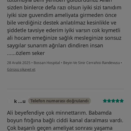
sizden binlerce defa razı olsun iyiki sizi tanıdım
iyiki size guvendim ameliyata girmeden önce
bile verdiğiniz destek anlatılmaz kesinlikle ve
şiddetle tavsiye ederim iyiki varsın cok kıymetli
ali hocam emeğinize sağlık mesleginize sonsuz
saygılar sunarım ağrıları dindiren insan
......özlem seker
28 Aralık 2025
•
Bossan Hospital
•
Beyin Ve Sinir Cerrahisi Randevusu
•
kullanıcının görüşüne göre oz...m
Görüşü şikayet et
k ...u
Telefon numarası doğrulandı
K
Ali beyefendiye çok minnettarım. Babamda
boyun fıtığına bağlı ciddi kanal daralması vardı.
Çok başarılı geçen ameliyat sonrası yaşama