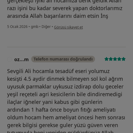
gerçekleşti iyiki ali hocamıza denk geldik Allah
razı işini bu kadar severek yapan doktorlarımız
arasında Allah başarılarını daim etsin İnş
kullanıcının görüşüne göre ha...
5 Ocak 2026
•
gmb
•
Diğer
•
Görüşü şikayet et
oz...m
Telefon numarası doğrulandı
O
Sevgili Ali hocamla tesadüf eseri yolumuz
kesişti 4.5 aydir dinmek bilmeyen sol kol ağrım
uyusuk parmaklar uykusuz izdirap dolu geceler
yeşil reçeteli agri kesicilerin bile dindiremedigi
ilaçlar iğneler yani kabus gibi günlerin
ardından 1 hafta önce boyun fıtığı ameliyatı
oldum hocam hem ameliyat öncesi hem sonrası
gerek bilgisi gerekse guler yüzü güven veren
tutumuyla beni yeniden güldürdünüz Allah