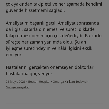
çok yakından takip etti ve her aşamada kendimi
güvende hissetmemi sağladı.
Ameliyatım başarılı geçti. Ameliyat sonrasında
da ilgisi, sabırla dinlemesi ve süreci dikkatle
takip etmesi benim için çok değerliydi. Bu zorlu
süreçte her zaman yanımda oldu. Şu an
iyileşme sürecindeyim ve hâlâ ilgisini eksik
etmiyor.
Hastalarını gerçekten önemseyen doktorlar
hastalarına güç veriyor.
21 Mayıs 2026
•
Bossan Hospital
•
Omurga Kırıkları Tedavisi
•
kullanıcının görüşüne göre öz....
Görüşü şikayet et