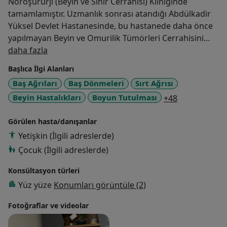
Nöroşürurji (Beyin ve Sinir Cerrahisi) Kliniğinde
tamamlamıştır. Uzmanlık sonrası atandığı Abdülkadir
Yüksel Devlet Hastanesinde, bu hastanede daha önce
yapılmayan Beyin ve Omurilik Tümörleri Cerrahisini
Hakkımda
çok sayıda hastasında başarıyla gerçekleştirmiştir. Eylül
daha fazla
2023 tarihi itibariyle Gaziantep Özel Bossan
Başlıca İlgi Alanları
Hastanesinde muayene ve ameliyatlarına devam
Baş Ağrıları
Baş Dönmeleri
Sırt Ağrısı
etmektedir. Fotoğrafçılık ve doğa yürüyüşleri hobileri
a11y_sr_mor
Beyin Hastalıkları
Boyun Tutulması
+48
arasındadır. Op. Dr. Ali ATADAĞ, alanındaki güncel
gelişmeleri takip etmekte ve hastalarına bu bilgiler
Görülen hasta/danışanlar
ışığında fayda sağlamaya çalışmaktadır.
Yetişkin (İlgili adreslerde)
Çocuk (İlgili adreslerde)
Konsültasyon türleri
Yüz yüze
Konumları görüntüle (2)
Fotoğraflar ve videolar