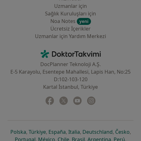
Uzmanlar için
Sağlık Kuruluşları için
Noa Notes
yeni
Ücretsiz İçerikler
Uzmanlar için Yardım Merkezi
İletişim
DoktorTakvimi - Ana Sayfa
DocPlanner Teknoloji A.Ş.
E-5 Karayolu, Esentepe Mahallesi, Lapis Han, No:25
D:102-103-120
Kartal İstanbul, Türkiye
Facebook
yeni bir sekmede açılır
Twitter
yeni bir sekmede açılır
Youtube
yeni bir sekmede açılır
Instagram
yeni bir sekmede aç
yeni bir sekmede açılır
yeni bir sekmede açılır
yeni bir sekmede açılır
yeni bir sekmede açılır
yeni bir sek
yeni 
Polska
,
Türkiye
,
España
,
Italia
,
Deutschland
,
Česko
,
yeni bir sekmede açılır
yeni bir sekmede açılır
yeni bir sekmede açılır
yeni bir sekmede açılır
yeni bir sekm
yeni bi
Portugal
,
México
,
Chile
,
Brasil
,
Argentina
,
Perú
,