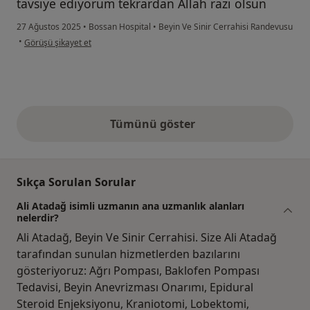
tavsiye ediyorum tekrardan Allah razı olsun
27 Ağustos 2025
•
Bossan Hospital
•
Beyin Ve Sinir Cerrahisi Randevusu
kullanıcının görüşüne göre r.....
•
Görüşü şikayet et
Tümünü göster
yukarıdaki görüşler
Sıkça Sorulan Sorular
Ali Atadağ isimli uzmanın ana uzmanlık alanları
nelerdir?
Ali Atadağ, Beyin Ve Sinir Cerrahisi. Size Ali Atadağ
tarafından sunulan hizmetlerden bazılarını
gösteriyoruz: Ağrı Pompası, Baklofen Pompası
Tedavisi, Beyin Anevrizması Onarımı, Epidural
Steroid Enjeksiyonu, Kraniotomi, Lobektomi,