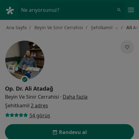
An
Ne arıyorsunuz?
Ana Sayfa
Beyin Ve Sinir Cerrahisi
Şehitkamil
Ali A
Şehir değişt
Op. Dr.
Ali Atadağ
uzmanliklar hakkinda
Beyin Ve Sinir Cerrahisi
·
Daha fazla
Şehitkamil
2 adres
54 görüş
Randevu al