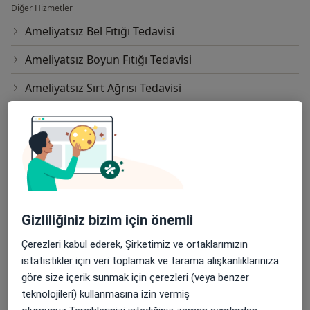
Diğer Hizmetler
Ameliyatsız Bel Fıtığı Tedavisi
Ameliyatsız Boyun Fıtığı Tedavisi
Ameliyatsız Sırt Ağrısı Tedavisi
Araknoid Kist Endoskopik Fenestrasyon
Ağrı Pompası
Baklofen Pompası Tedavisi
Bel Fıtığı Ameliyatı
Gizliliğiniz bizim için önemli
Bel Kanal Darlığı Ameliyatı
Çerezleri kabul ederek, Şirketimiz ve ortaklarımızın
Bel Omurgası Revizyon Ameliyatı
istatistikler için veri toplamak ve tarama alışkanlıklarınıza
göre size içerik sunmak için çerezleri (veya benzer
Beyin Anevrizmalarının Mikrocerrahi İle Tedavisi
teknolojileri) kullanmasına izin vermiş