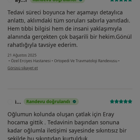
ay...r
Tedavi süreci boyunca her aşamayı detaylıca
anlattı, aklımdaki tüm soruları sabırla yanıtladı.
Hem tıbbi bilgisi hem de insani yaklaşımıyla
alanında gerçekten çok başarili bir hekim.Gönül
rahatlığıyla tavsiye ederim.
21 Ağustos 2025
•
Özel Erciyes Hastanesi
•
Ortopedi Ve Travmatoloji Randevusu
•
kullanıcının görüşüne göre ay...r
Görüşü şikayet et
i̇...
Randevu doğrulandı
I
Oğlumun kolunda oluşan çatlak için Eray
hocama gittik . Tedavinin başından sonuna
kadar oğlumla iletişimi sayesinde sıkıntısız bir
şekilde bu sıkıntıdan kurtulduk