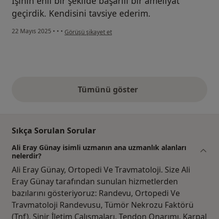
İşinin ehli bir şekilde başarılı bir ameliyat
geçirdik. Kendisini tavsiye ederim.
kullanıcının görüşüne göre ş...
22 Mayıs 2025
•
•
•
Görüşü şikayet et
Tümünü göster
yukarıdaki görüşler
Sıkça Sorulan Sorular
Ali Eray Günay isimli uzmanın ana uzmanlık alanları
nelerdir?
Ali Eray Günay, Ortopedi Ve Travmatoloji. Size Ali
Eray Günay tarafından sunulan hizmetlerden
bazılarını gösteriyoruz: Randevu, Ortopedi Ve
Travmatoloji Randevusu, Tümör Nekrozu Faktörü
(Tnf), Sinir İletim Çalışmaları, Tendon Onarımı, Karpal