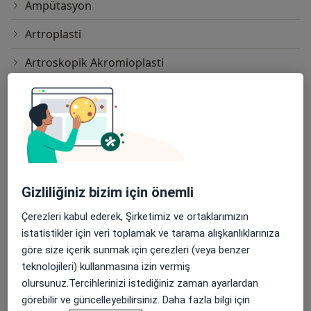
Ampütasyon
Artroplasti
Artroskopik Akromioplasti
Artroskopik Bankart Onarımı
Artroskopik Cerrahi
Artroskopik Kalsifik Tendinit Cerrahisi
Artroskopik Slap Onarımı
Gizliliğiniz bizim için önemli
Artroskopik Tenisçi Dirseği Cerrahisi
Çerezleri kabul ederek, Şirketimiz ve ortaklarımızın
Ayak Amputasyonu
istatistikler için veri toplamak ve tarama alışkanlıklarınıza
göre size içerik sunmak için çerezleri (veya benzer
Ayak Bileği Artroskopisi
teknolojileri) kullanmasına izin vermiş
olursunuz.Tercihlerinizi istediğiniz zaman ayarlardan
Ayak Parmağı Ampütasyonu
görebilir ve güncelleyebilirsiniz. Daha fazla bilgi için