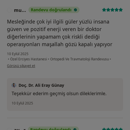
mu...
Randevu doğrulandı
M
Mesleğinde çok iyi ilgili güler yüzlü insana
güven ve pozitif enerji veren bir doktor
diğerlerinin yapamam çok riskli dediği
operasyonları maşallah gözü kapalı yapıyor
10 Eylül 2025
•
Özel Erciyes Hastanesi
•
Ortopedi Ve Travmatoloji Randevusu
•
kullanıcının görüşüne göre mu...
Görüşü şikayet et
Doç. Dr. Ali Eray Günay
Teşekkür ederim geçmiş olsun dileklerimle.
10 Eylül 2025
Randevu doğrulandı
A