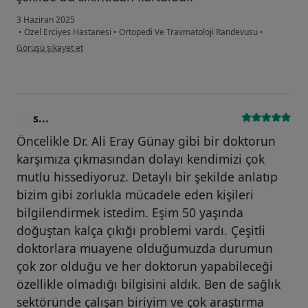
3 Haziran 2025
•
Özel Erciyes Hastanesi
•
Ortopedi Ve Travmatoloji Randevusu
•
kullanıcının görüşüne göre i̇...
Görüşü şikayet et
s...
S
Öncelikle Dr. Ali Eray Günay gibi bir doktorun
karşımıza çıkmasından dolayı kendimizi çok
mutlu hissediyoruz. Detaylı bir şekilde anlatıp
bizim gibi zorlukla mücadele eden kişileri
bilgilendirmek istedim. Eşim 50 yaşında
doğuştan kalça çıkığı problemi vardı. Çeşitli
doktorlara muayene olduğumuzda durumun
çok zor olduğu ve her doktorun yapabileceği
özellikle olmadığı bilgisini aldık. Ben de sağlık
sektöründe çalışan biriyim ve çok araştırma