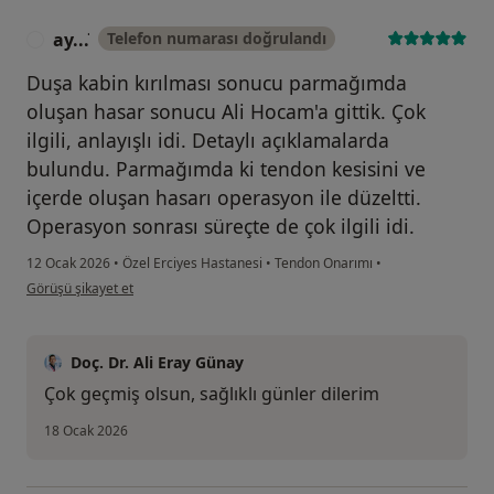
ay...̇
Telefon numarası doğrulandı
A
Duşa kabin kırılması sonucu parmağımda
oluşan hasar sonucu Ali Hocam'a gittik. Çok
ilgili, anlayışlı idi. Detaylı açıklamalarda
bulundu. Parmağımda ki tendon kesisini ve
içerde oluşan hasarı operasyon ile düzeltti.
Operasyon sonrası süreçte de çok ilgili idi.
12 Ocak 2026
•
Özel Erciyes Hastanesi
•
Tendon Onarımı
•
kullanıcının görüşüne göre ay...̇
Görüşü şikayet et
Doç. Dr. Ali Eray Günay
Çok geçmiş olsun, sağlıklı günler dilerim
18 Ocak 2026