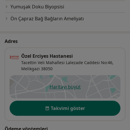
Yumuşak Doku Biyopsisi
Ön Çapraz Bağ Bağların Ameliyatı
Adres
Özel Erciyes Hastanesi
Tacettin Veli Mahallesi Lalezade Caddesi No:46,
Melikgazi
38050
Haritayı büyüt
yeni bir sekmede açılır
Uygunluk
Takvimi göster
Ödeme yöntemleri