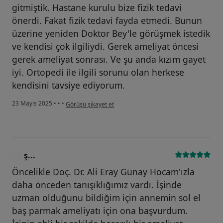
gitmiştik. Hastane kurulu bize fizik tedavi
önerdi. Fakat fizik tedavi fayda etmedi. Bunun
üzerine yeniden Doktor Bey'le görüşmek istedik
ve kendisi çok ilgiliydi. Gerek ameliyat öncesi
gerek ameliyat sonrası. Ve şu anda kızım gayet
iyi. Ortopedi ile ilgili sorunu olan herkese
kendisini tavsiye ediyorum.
kullanıcının görüşüne göre z...
23 Mayıs 2025
•
•
•
Görüşü şikayet et
ş...
Ş
Öncelikle Doç. Dr. Ali Eray Günay Hocam'ızla
daha önceden tanışıklığımız vardı. İşinde
uzman olduğunu bildiğim için annemin sol el
baş parmak ameliyatı için ona başvurdum.