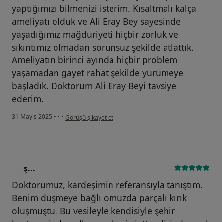
yaptığımızı bilmenizi isterim. Kısaltmalı kalça
ameliyatı olduk ve Ali Eray Bey sayesinde
yaşadığımız mağduriyeti hiçbir zorluk ve
sıkıntımız olmadan sorunsuz şekilde atlattık.
Ameliyatın birinci ayında hiçbir problem
yaşamadan gayet rahat şekilde yürümeye
başladık. Doktorum Ali Eray Beyi tavsiye
ederim.
kullanıcının görüşüne göre s...
31 Mayıs 2025
•
•
•
Görüşü şikayet et
ş...
Ş
Doktorumuz, kardeşimin referansıyla tanıştım.
Benim düşmeye bağlı omuzda parçalı kırık
oluşmuştu. Bu vesileyle kendisiyle şehir