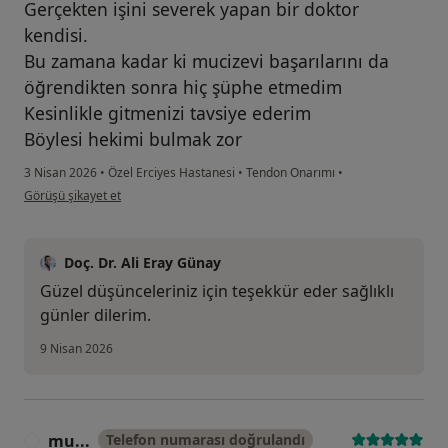
Gerçekten işini severek yapan bir doktor
kendisi.
Bu zamana kadar ki mucizevi başarılarını da
öğrendikten sonra hiç şüphe etmedim
Kesinlikle gitmenizi tavsiye ederim
Böylesi hekimi bulmak zor
3 Nisan 2026
•
Özel Erciyes Hastanesi
•
Tendon Onarımı
•
kullanıcının görüşüne göre a.....
Görüşü şikayet et
Doç. Dr. Ali Eray Günay
Güzel düşünceleriniz için teşekkür eder sağlıklı
günler dilerim.
9 Nisan 2026
mu...
Telefon numarası doğrulandı
M