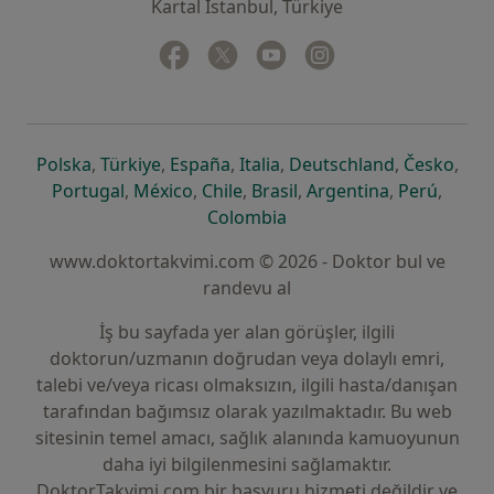
Kartal İstanbul, Türkiye
Facebook
yeni bir sekmede açılır
Twitter
yeni bir sekmede açılır
Youtube
yeni bir sekmede açılır
Instagram
yeni bir sekmede aç
yeni bir sekmede açılır
yeni bir sekmede açılır
yeni bir sekmede açılır
yeni bir sekmede açılır
yeni bir sek
yeni 
Polska
,
Türkiye
,
España
,
Italia
,
Deutschland
,
Česko
,
yeni bir sekmede açılır
yeni bir sekmede açılır
yeni bir sekmede açılır
yeni bir sekmede açılır
yeni bir sekm
yeni bi
Portugal
,
México
,
Chile
,
Brasil
,
Argentina
,
Perú
,
yeni bir sekmede açılır
Colombia
www.doktortakvimi.com © 2026 - Doktor bul ve
randevu al
İş bu sayfada yer alan görüşler, ilgili
doktorun/uzmanın doğrudan veya dolaylı emri,
talebi ve/veya ricası olmaksızın, ilgili hasta/danışan
tarafından bağımsız olarak yazılmaktadır. Bu web
sitesinin temel amacı, sağlık alanında kamuoyunun
daha iyi bilgilenmesini sağlamaktır.
DoktorTakvimi.com bir başvuru hizmeti değildir ve