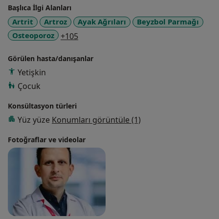
Başlıca İlgi Alanları
Artrit
Artroz
Ayak Ağrıları
Beyzbol Parmağı
a11y_sr_more_diseases
Osteoporoz
+105
Görülen hasta/danışanlar
Yetişkin
Çocuk
Konsültasyon türleri
Yüz yüze
Konumları görüntüle (1)
Fotoğraflar ve videolar