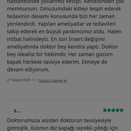
hastanesinde yollarımız kesişti. Kendisinden çok
memnunum. Omuzumdaki kitleyi tespit ederek
tedavinin devamı konusunda bizi her zaman
yönlendirdi. Yapılan ameliyatlar ve tedavileri
takip ederek en büyük yardımcımız oldu. Halen
irtibat halindeyiz. En son İnsert değişimi
ameliyatında doktor bey kendisi yaptı. Doktor
bey idealist bir hekimdir. Her zaman gözüm
kapalı herkese tavsiye ederim. Etmeye de
devam ediyorum.
kullanıcının görüşüne göre ş...
27 Mayıs 2025
•
•
•
Görüşü şikayet et
z...
Z
Doktorumuza asistan doktorun tavsiyesiyle
gitmiştik. Kızımın diz kapağı sürekli çıktığı için