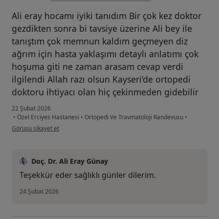
Ali eray hocamı iyiki tanıdım Bir çok kez doktor
gezdikten sonra bi tavsiye üzerine Ali bey ile
tanıştım çok memnun kaldım geçmeyen diz
ağrım için hasta yaklaşımı detaylı anlatımı çok
hoşuma giti ne zaman arasam cevap verdi
ilgilendi Allah razı olsun Kayseri’de ortopedi
doktoru ihtiyacı olan hiç çekinmeden gidebilir
22 Şubat 2026
•
Özel Erciyes Hastanesi
•
Ortopedi Ve Travmatoloji Randevusu
•
kullanıcının görüşüne göre mu...
Görüşü şikayet et
Doç. Dr. Ali Eray Günay
Teşekkür eder sağlıklı günler dilerim.
24 Şubat 2026