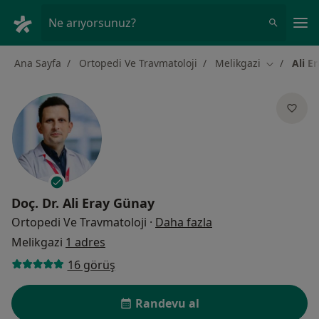
An
Ne arıyorsunuz?
Ana Sayfa
Ortopedi Ve Travmatoloji
Melikgazi
Ali E
Şehir değiş
Doç. Dr.
Ali Eray Günay
uzmanliklar hakkin
Ortopedi Ve Travmatoloji
·
Daha fazla
Melikgazi
1 adres
16 görüş
Randevu al