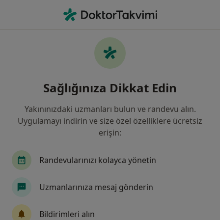
An
Anesteziyoloji Ve Reanimasyon • Bahçelievler, İstanbul
Filters
Sigorta:
Halk Sigorta
Bahçelievler bölgesinde Halk Sigorta kabul
Sağlığınıza Dikkat Edin
eden Anesteziyoloji Ve Reanimasyon
Uzmanlar
Yakınınızdaki uzmanları bulun ve randevu alın.
Uygulamayı indirin ve size özel özelliklere ücretsiz
erişin:
Randevularınızı kolayca yönetin
Uzmanlarınıza mesaj gönderin
Atlas Üniversitesi Hastanesi
Bildirimleri alın
·
Anesteziyoloji ve reanimasyon, İç hastalıkları, Kardiyoloji