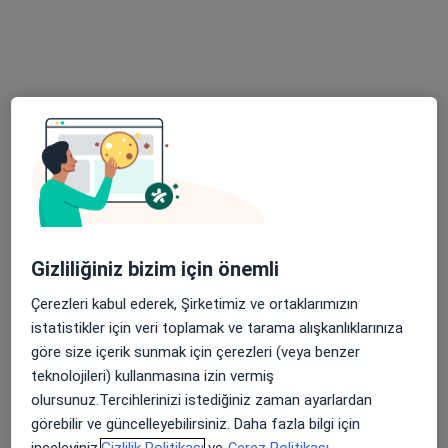
Bahçelievler Mahallesi Adnan Kahveci Bulvarı No:227, Bahçelievler
•
Harita
Memorial Bahçelievler Hastanesi
Bu uzman ilgili adres için online danışmanlık/takvim sunmuyor.
Randevu talep et
Gizliliğiniz bizim için önemli
Çerezleri kabul ederek, Şirketimiz ve ortaklarımızın
istatistikler için veri toplamak ve tarama alışkanlıklarınıza
Uzm. Dr. Azad Sultanov
göre size içerik sunmak için çerezleri (veya benzer
Anesteziyoloji ve reanimasyon
teknolojileri) kullanmasına izin vermiş
Bahçelievler Mahallesi Adnan Kahveci Bulvarı No:227, Bahçelievler
•
Harita
olursunuz.Tercihlerinizi istediğiniz zaman ayarlardan
Memorial Bahçelievler Hastanesi
görebilir ve güncelleyebilirsiniz. Daha fazla bilgi için