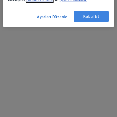
Bu uzman ilgili adres için online danışmanlık/takvim sunmuyor.
inceleyiniz,
Gizlilik Politikası
ve
Çerez Politikası.
Randevu talep et
Kabul Et
Ayarları Düzenle
Uygun olan doktor/uzmanlar
Bu doktor/uzmanlar Bahçelievler, İstanbul aramanıza
yakın bölgelerde bulunuyor.
Medipol Acıbadem Bölge Hastanesi
Anesteziyoloji ve reanimasyon, İç hastalıkları, Endokrinoloji ve
·
Daha fazla
metabolizma hastalıkları