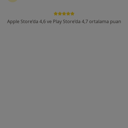
Daha fazla
153 görüş
Barbaros Mah, H. Ahmet Yesevi Cad, No: 149 Güneşli - Bağcılar / İstanbul, Bağcılar
•
Harita
Apple Store’da 4,6 ve Play Store’da 4,7 ortalama puan
Atlas Üniversitesi Hastanesi
Bu kurumda online uygunluğu bulunan bir doktor veya uzman bulunamadı
Profili Gör
Uzm. Dr. Fatma Demircan
Anesteziyoloji ve reanimasyon