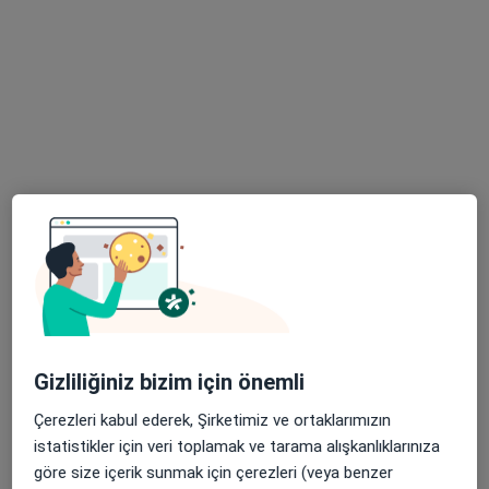
42 görüş
Adres
Online
Bahçelievler Mahallesi Adnan Kahveci Bulvarı No:227, Bahçelievler
•
Harita
Memorial Bahçelievler Hastanesi
Bu uzman ilgili adres için online danışmanlık/takvim sunmuyor.
Randevu talep et
Gizliliğiniz bizim için önemli
Çerezleri kabul ederek, Şirketimiz ve ortaklarımızın
istatistikler için veri toplamak ve tarama alışkanlıklarınıza
göre size içerik sunmak için çerezleri (veya benzer