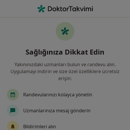
An
Sırt Ağrısı • Bahçelievler, İstanbul
Filters
• 1
Sigorta
Harita
Sırt Ağrısı, Bahçelievler
Sağlığınıza Dikkat Edin
Yakınınızdaki uzmanları bulun ve randevu alın.
Hangi uzmanlığı aramıştınız?
Uygulamayı indirin ve size özel özelliklere ücretsiz
Ortopedi Ve Travmatoloji
Fiziksel Tıp Ve Rehab
erişin:
Randevularınızı kolayca yönetin
Uzmanlarınıza mesaj gönderin
Bildirimleri alın