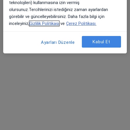
Op. Dr. Erdinç Genç
teknolojileri) kullanmasına izin vermiş
Ortopedi ve travmatoloji
olursunuz.Tercihlerinizi istediğiniz zaman ayarlardan
30 görüş
görebilir ve güncelleyebilirsiniz. Daha fazla bilgi için
inceleyiniz,
Gizlilik Politikası
ve
Çerez Politikası.
Çobançeşme Mahallesi Fatih Caddesi No:1/8, Bahçelievler
•
Harita
Medipol Bahçelievler Hastanesi
Bu uzman ilgili adres için online danışmanlık/takvim sunmuyor.
Kabul Et
Ayarları Düzenle
Randevu talep et
Uzm. Dr. Seda Bostan
Nöroloji