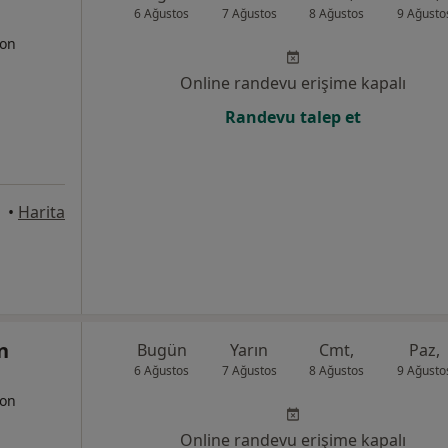
6 Ağustos
7 Ağustos
8 Ağustos
9 Ağusto
yon
Online randevu erişime kapalı
Randevu talep et
•
Harita
n
Bugün
Yarın
Cmt,
Paz,
6 Ağustos
7 Ağustos
8 Ağustos
9 Ağusto
yon
Online randevu erişime kapalı