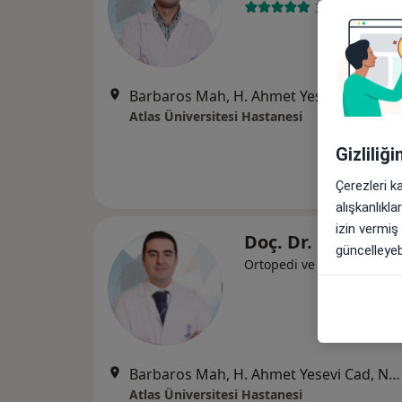
3 görüş
Barbaros Mah, H. Ahmet Yesevi Cad, No: 149 Güneşli - Bağcılar / İstanbul, Bağcılar
Atlas Üniversitesi Hastanesi
Gizliliğ
Çerezleri k
alışkanlıkl
izin vermiş
Doç. Dr. Cem Yıld
güncelleyebi
Ortopedi ve travmatoloji
Barbaros Mah, H. Ahmet Yesevi Cad, No: 149 Güneşli - Bağcılar / İstanbul, Bağcılar
Atlas Üniversitesi Hastanesi