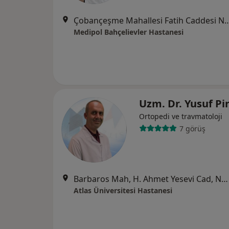
Çobançeşme Mahallesi Fatih Caddesi No:
Medipol Bahçelievler Hastanesi
Uzm. Dr. Yusuf Pi
Ortopedi ve travmatoloji
7 görüş
Barbaros Mah, H. Ahmet Yesevi Cad, No: 149 Güneşli - Bağcılar / İstanbul, Bağcılar
Atlas Üniversitesi Hastanesi