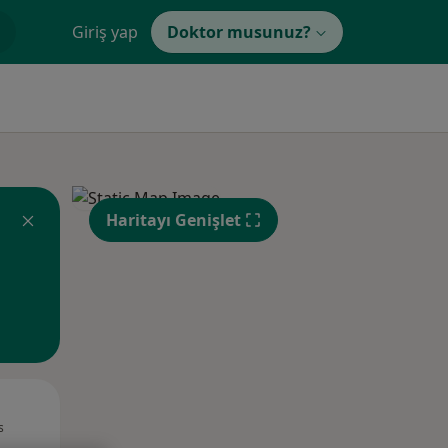
Giriş yap
Doktor musunuz?
Haritayı Genişlet
Pzt,
Sal,
Çar,
s
10 Ağustos
11 Ağustos
12 Ağustos