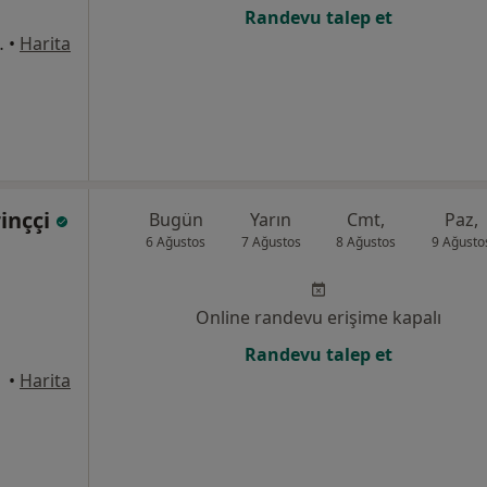
Randevu talep et
1/8, Bahçelievler
•
Harita
rinççi
Bugün
Yarın
Cmt,
Paz,
6 Ağustos
7 Ağustos
8 Ağustos
9 Ağusto
Online randevu erişime kapalı
Randevu talep et
•
Harita