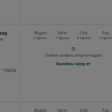
muş
Bugün
Yarın
Cmt,
Paz,
6 Ağustos
7 Ağustos
8 Ağustos
9 Ağusto
yon
Online randevu erişime kapalı
Randevu talep et
•
Harita
Bugün
Yarın
Cmt,
Paz,