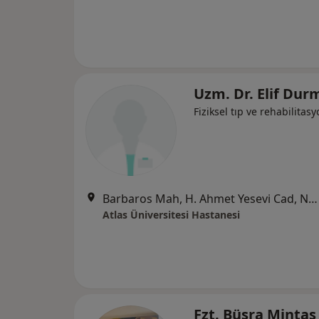
Uzm. Dr. Elif Dur
Fiziksel tıp ve rehabilitas
Barbaros Mah, H. Ahmet Yesevi Cad, No: 149 Güneşli - Bağcılar / İstanbul, Bağcılar
Atlas Üniversitesi Hastanesi
Fzt. Büşra Mintaş