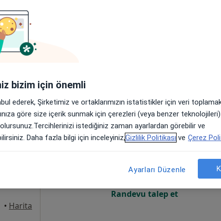
Online randevu erişime kapalı
Randevu talep et
•
Harita
iniz bizim için önemli
abul ederek, Şirketimiz ve ortaklarımızın istatistikler için veri toplam
arınıza göre size içerik sunmak için çerezleri (veya benzer teknolojiler
 olursunuz.Tercihlerinizi istediğiniz zaman ayarlardan görebilir ve
ırım
Bugün
Yarın
Cmt,
Paz,
lirsiniz. Daha fazla bilgi için inceleyiniz,
Gizlilik Politikası
ve
Çerez Poli
6 Ağustos
7 Ağustos
8 Ağustos
9 Ağusto
K
Ayarları Düzenle
Online randevu erişime kapalı
Randevu talep et
•
Harita