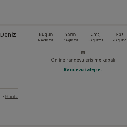
 Deniz
Bugün
Yarın
Cmt,
Paz,
6 Ağustos
7 Ağustos
8 Ağustos
9 Ağusto
Online randevu erişime kapalı
Randevu talep et
•
Harita