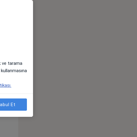
ak ve tarama
i) kullanmasına
Pzt,
Sal,
Çar,
tikası.
s
10 Ağustos
11 Ağustos
12 Ağustos
abul Et