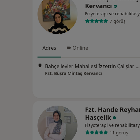
Kervancı
Fizyoterapi ve rehabilitas
7 görüş
Adres
Online
Bahçelievler Mahallesi İzzettin Çalışlar Caddesi No: 58 Bahçelievler, İstanbul
Fzt. Büşra Mintaş Kervancı
Fzt. Hande Reyha
Hasçelik
Fizyoterapi ve rehabilitas
11 görüş