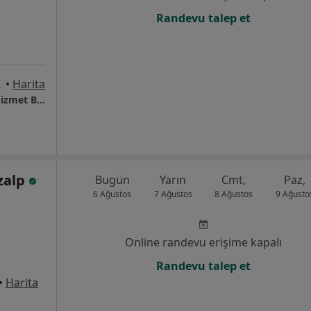
Randevu talep et
 İstanbul
•
Harita
Fzt. Hande Reyhan Hasçelik Sağlık Meslek Hizmet Birimi
zalp
Bugün
Yarın
Cmt,
Paz,
6 Ağustos
7 Ağustos
8 Ağustos
9 Ağusto
Online randevu erişime kapalı
Randevu talep et
•
Harita