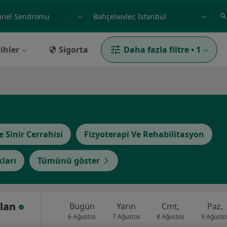
ilgi alanı ve hastalık, isim
örnek: İstanbul
ihler
Sigorta
Daha fazla filtre
•
1
e Sinir Cerrahisi
Fizyoterapi Ve Rehabilitasyon
kları
Tümünü göster
ylan
Bugün
Yarın
Cmt,
Paz,
6 Ağustos
7 Ağustos
8 Ağustos
9 Ağusto