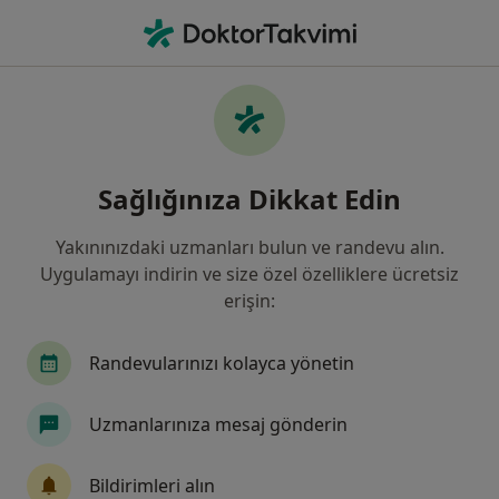
An
Fizyoterapi Ve Rehabilitasyon • Bahçelievler, İstanbul
Filters
Sigorta
Harita
Bahçelievler, Fizyoterapi Ve Rehabilitasyon
Sağlığınıza Dikkat Edin
Yakınınızdaki uzmanları bulun ve randevu alın.
Uygulamayı indirin ve size özel özelliklere ücretsiz
erişin:
Randevularınızı kolayca yönetin
Fzt. Büşra Mintaş Kervancı
Uzmanlarınıza mesaj gönderin
Fizyoterapi ve rehabilitasyon
7 görüş
Bildirimleri alın