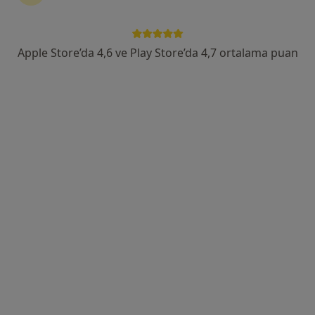
Adres
Online
Apple Store’da 4,6 ve Play Store’da 4,7 ortalama puan
Bahçelievler Mahallesi İzzettin Çalışlar Caddesi No: 58 Bahçelievler, İstanbul
•
Harita
Fzt. Büşra Mintaş Kervancı
Bu uzman ilgili adres için online danışmanlık/takvim sunmuyor.
Randevu talep et
Fzt. Ferhat Cantekin
Fizyoterapi ve rehabilitasyon