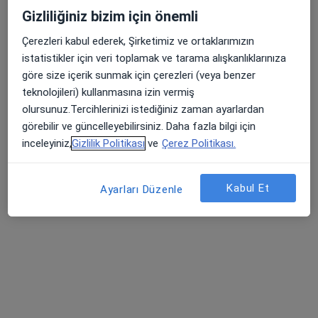
Gizliliğiniz bizim için önemli
Fzt. Gizem Aydın
Çerezleri kabul ederek, Şirketimiz ve ortaklarımızın
Fizyoterapi ve rehabilitasyon
istatistikler için veri toplamak ve tarama alışkanlıklarınıza
12 görüş
göre size içerik sunmak için çerezleri (veya benzer
Sütçü İmam Caddesi 76, İstanbul
•
Harita
teknolojileri) kullanmasına izin vermiş
İstanbul Fizyoterapi ve Pilates - Gizem Aydın
olursunuz.Tercihlerinizi istediğiniz zaman ayarlardan
Bu uzman ilgili adres için online danışmanlık/takvim sunmuyor.
görebilir ve güncelleyebilirsiniz. Daha fazla bilgi için
inceleyiniz,
Gizlilik Politikası
ve
Çerez Politikası.
Randevu talep et
Kabul Et
Ayarları Düzenle
Fzt. Efekan Güneç