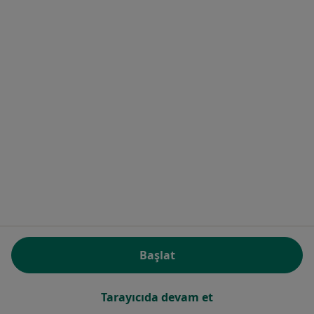
Dyt. Ayşe Gülay Namlı Candemir
Fizyoterapi ve rehabilitasyon, Diyetisyen
2 görüş
Fevziçakmak mahallesi , İstanbul
•
Harita
Fat to Fit
Bu uzman ilgili adres için online danışmanlık/takvim sunmuyor.
Randevu talep et
Başlat
Tarayıcıda devam et